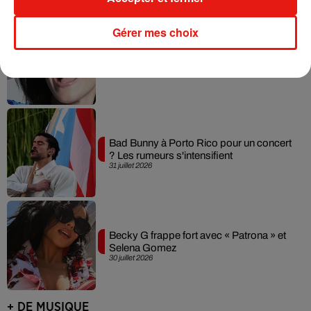
Gérer mes choix
Laura Pausini : retour confirmé à l'Accor
Arena de Paris
31 juillet 2026
Bad Bunny à Porto Rico pour un concert
? Les rumeurs s'intensifient
31 juillet 2026
Becky G frappe fort avec « Patrona » et
Selena Gomez
30 juillet 2026
+ DE MUSIQUE