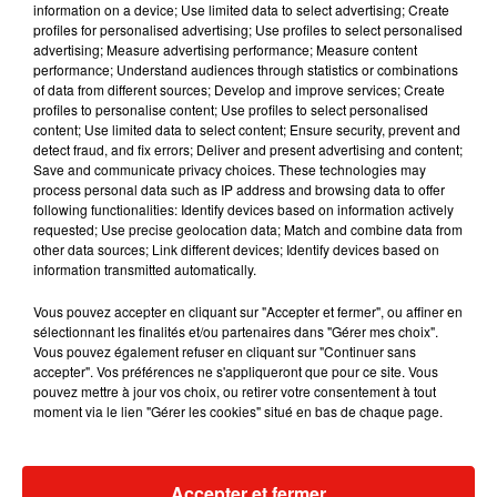
information on a device; Use limited data to select advertising; Create
profiles for personalised advertising; Use profiles to select personalised
advertising; Measure advertising performance; Measure content
Musique
performance; Understand audiences through statistics or combinations
of data from different sources; Develop and improve services; Create
profiles to personalise content; Use profiles to select personalised
content; Use limited data to select content; Ensure security, prevent and
Karol G dévoile la tracklist de son nouvel
detect fraud, and fix errors; Deliver and present advertising and content;
album… avec des invités...
Save and communicate privacy choices. These technologies may
6 août 2026
process personal data such as IP address and browsing data to offer
following functionalities: Identify devices based on information actively
requested; Use precise geolocation data; Match and combine data from
other data sources; Link different devices; Identify devices based on
information transmitted automatically.
Benny Blanco invite Selena Gomez et
Becky G sur son nouveau single
Vous pouvez accepter en cliquant sur "Accepter et fermer", ou affiner en
5 août 2026
sélectionnant les finalités et/ou partenaires dans "Gérer mes choix".
Vous pouvez également refuser en cliquant sur "Continuer sans
accepter". Vos préférences ne s'appliqueront que pour ce site. Vous
pouvez mettre à jour vos choix, ou retirer votre consentement à tout
moment via le lien "Gérer les cookies" situé en bas de chaque page.
Escapade à Guadalajara
31 juillet 2026
Accepter et fermer