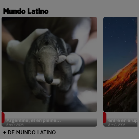
Mundo Latino
Le fourmilier géant fait son retour en
Au Guatemala,
Argentine, et en pleine...
entre en érup
6 août 2026
5 août 2026
+ DE MUNDO LATINO