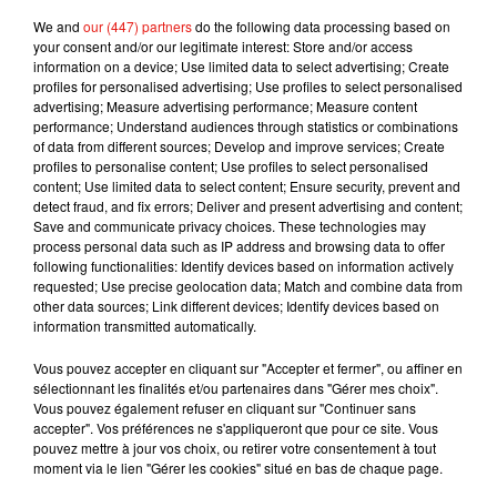
We and
our (447) partners
do the following data processing based on
Afficher l'élément
your consent and/or our legitimate interest: Store and/or access
information on a device; Use limited data to select advertising; Create
profiles for personalised advertising; Use profiles to select personalised
advertising; Measure advertising performance; Measure content
performance; Understand audiences through statistics or combinations
of data from different sources; Develop and improve services; Create
Musique
profiles to personalise content; Use profiles to select personalised
content; Use limited data to select content; Ensure security, prevent and
detect fraud, and fix errors; Deliver and present advertising and content;
Save and communicate privacy choices. These technologies may
process personal data such as IP address and browsing data to offer
Karol G dévoile la tracklist de son nouvel
following functionalities: Identify devices based on information actively
album… avec des invités...
6 août 2026
requested; Use precise geolocation data; Match and combine data from
other data sources; Link different devices; Identify devices based on
information transmitted automatically.
Vous pouvez accepter en cliquant sur "Accepter et fermer", ou affiner en
sélectionnant les finalités et/ou partenaires dans "Gérer mes choix".
Benny Blanco invite Selena Gomez et
Vous pouvez également refuser en cliquant sur "Continuer sans
Becky G sur son nouveau single
accepter". Vos préférences ne s'appliqueront que pour ce site. Vous
5 août 2026
pouvez mettre à jour vos choix, ou retirer votre consentement à tout
moment via le lien "Gérer les cookies" situé en bas de chaque page.