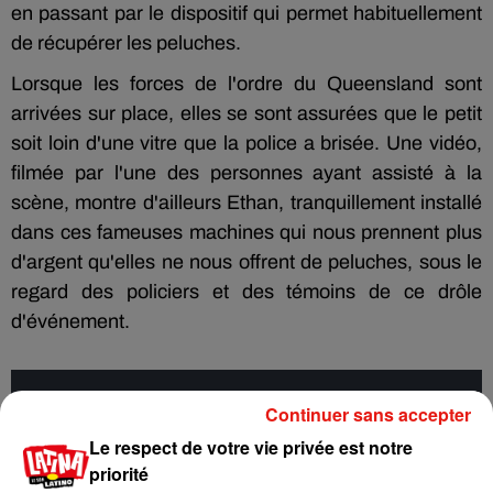
en passant par le dispositif qui permet habituellement
de récupérer les peluches.
Lorsque les forces de l'ordre du Queensland sont
arrivées sur place, elles se sont assurées que le petit
soit loin d'une vitre que la police a brisée. Une vidéo,
filmée par l'une des personnes ayant assisté à la
scène, montre d'ailleurs Ethan, tranquillement installé
dans ces fameuses machines qui nous prennent plus
d'argent qu'elles ne nous offrent de peluches, sous le
regard des policiers et des témoins de ce drôle
d'événement.
Cet élément est masqué compte-tenu du refus du
Continuer sans accepter
dépôt de cookies que vous avez exprimé. Si vous
Le respect de votre vie privée est notre
souhaitez l'afficher, merci de nous donner votre accord
priorité
en cliquant sur le bouton ci-dessous.