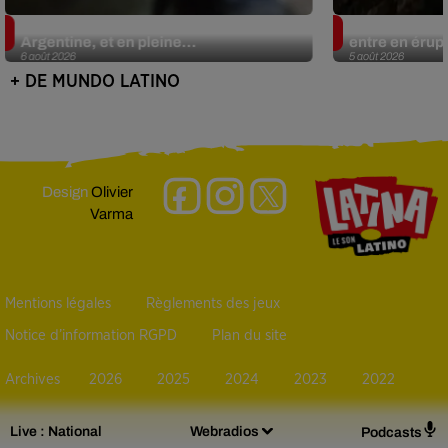
Le fourmilier géant fait son retour en
Au Guatemala,
Argentine, et en pleine...
entre en érup
6 août 2026
5 août 2026
+ DE MUNDO LATINO
Design
Olivier
Varma
Mentions légales
Règlements des jeux
Notice d’information RGPD
Plan du site
Archives
2026
2025
2024
2023
2022
Live :
National
Webradios
Podcasts