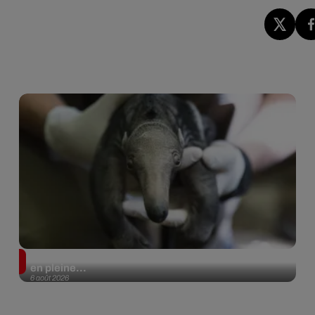
Le fourmilier géant fait son retour en Argentine, et
en pleine...
6 août 2026