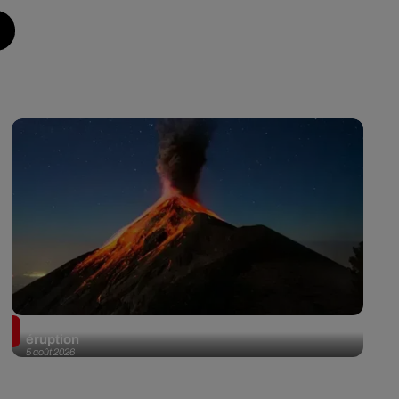
Au Guatemala, le volcan de Fuego entre en
éruption
5 août 2026