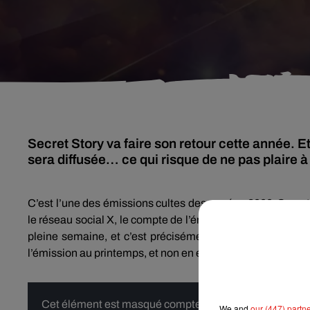
Secret Story va faire son retour cette année. E
sera diffusée… ce qui risque de ne pas plaire à
C’est l’une des émissions cultes des années 2000. Secret 
le réseau social X, le compte de l’émission de téléréalité 
pleine semaine, et c’est précisément ce que de nombreux 
l’émission au printemps, et non en été, comme c’était le c
Cet élément est masqué compte-tenu du refus du dépôt d
We and
our (447) partn