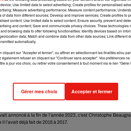
rd en cliquant sur le bouton ci-dessous.
device; Use limited data to select advertising; Create profiles for personalised adver
vertising; Measure advertising performance; Measure content performance; Unders
ns of data from different sources; Develop and improve services; Create profiles to 
cher l'élément
alised content; Use limited data to select content; Ensure security, prevent and detect
ertising and content; Save and communicate privacy choices. These technologies
and browsing data to offer following functionalities: Identify devices based on infor
eolocation data; Match and combine data from other data sources; Link different de
nsmitted automatically.
e cookies que vous avez exprimé. Si vous souhaitez l'afficher,
rd en cliquant sur le bouton ci-dessous.
cliquant sur "Accepter et fermer", ou affiner en sélectionnant les finalités et/ou pa
 également refuser en cliquant sur "Continuer sans accepter". Vos préférences ne 
tre à jour vos choix, ou retirer votre consentement à tout moment via le lien "Gérer 
cher l'élément
lle & Images, présenté par Camille Combat et diffusé après K
Gérer mes choix
Accepter et fermer
 avancée par l’émission concerne le prime de lancement. 
 17h30.
tail du casting ! On sait juste qui présentera l’émission. Et non,
avait annoncé à la fin de l’année 2023, c’est Christophe Beaugr
l l’avait déjà fait de 2015 à 2017.