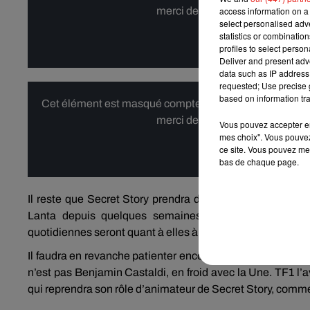
merci de nous donner votre acco
access information on a 
select personalised ad
statistics or combinatio
Affi
profiles to select person
Deliver and present adv
data such as IP address 
requested; Use precise g
based on information tra
Cet élément est masqué compte-tenu du refus du dépôt d
merci de nous donner votre acco
Vous pouvez accepter en 
mes choix". Vous pouvez
ce site. Vous pouvez met
Affi
bas de chaque page.
Il reste que Secret Story prendra donc la place de Cami
Lanta depuis quelques semaines. Attention, la date
quotidiennes seront quant à elles à suivre tous les jours à
Il faudra en revanche patienter encore pour connaître le dé
n’est pas Benjamin Castaldi, en froid avec la Une. TF1 l’
qui reprendra son rôle d’animateur de Secret Story, comme i