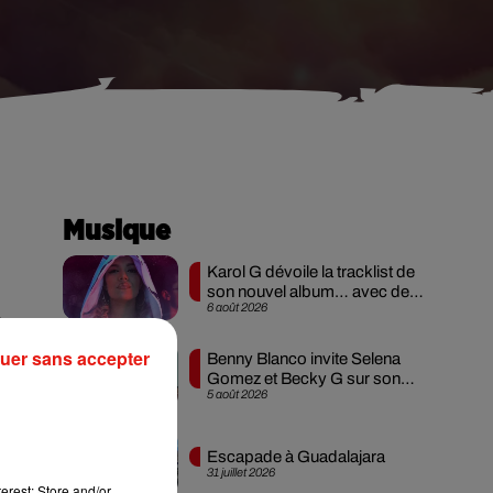
Musique
Karol G dévoile la tracklist de
son nouvel album… avec des
6 août 2026
invités...
Sur
 en
uer sans accepter
Benny Blanco invite Selena
 de
Gomez et Becky G sur son
5 août 2026
nouveau single
Escapade à Guadalajara
31 juillet 2026
erest: Store and/or