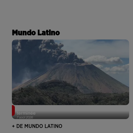
Mundo Latino
Guatemala : l'éruption du volcan de Fuego est
terminée
7 août 2026
+ DE MUNDO LATINO