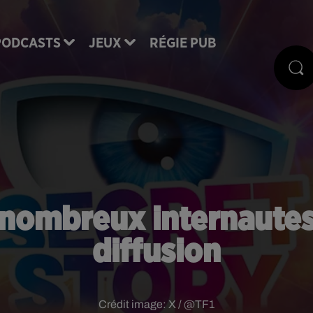
PODCASTS
JEUX
RÉGIE PUB
e nombreux internautes
diffusion
Crédit image:
X / @TF1