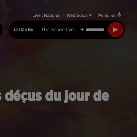
Live :
National
Webradios
Podcasts
The Second Voice
-
Let Me Be
 déçus du jour de