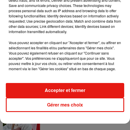
detect fraud, and fix errors; Deliver and present advertising and content;
Becky G sur son nouveau single
Save and communicate privacy choices. These technologies may
5 août 2026
process personal data such as IP address and browsing data to offer
following functionalities: Identify devices based on information actively
requested; Use precise geolocation data; Match and combine data from
other data sources; Link different devices; Identify devices based on
information transmitted automatically.
Escapade à Guadalajara
31 juillet 2026
Vous pouvez accepter en cliquant sur "Accepter et fermer", ou affiner en
sélectionnant les finalités et/ou partenaires dans "Gérer mes choix".
Vous pouvez également refuser en cliquant sur "Continuer sans
accepter". Vos préférences ne s'appliqueront que pour ce site. Vous
pouvez mettre à jour vos choix, ou retirer votre consentement à tout
moment via le lien "Gérer les cookies" situé en bas de chaque page.
Laura Pausini : retour confirmé à l'Accor
Arena de Paris
31 juillet 2026
Accepter et fermer
Gérer mes choix
Bad Bunny à Porto Rico pour un concert
? Les rumeurs s'intensifient
31 juillet 2026