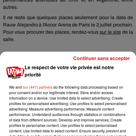
autres.
Il ne reste que quelques places seulement pour la date de
Rauw Alejandro à l'Accor Arena de Paris le 2 juillet prochain.
Pour vous procurer des places, rendez-vous
sur le site
de la
salle.
Continuer sans accepter
Le respect de votre vie privée est notre
Musique
priorité
We and
our (447) partners
do the following data processing based on
Karol G dévoile la tracklist de son nouvel
your consent and/or our legitimate interest: Store and/or access
album… avec des invités...
information on a device; Use limited data to select advertising; Create
6 août 2026
profiles for personalised advertising; Use profiles to select personalised
advertising; Measure advertising performance; Measure content
performance; Understand audiences through statistics or combinations
of data from different sources; Develop and improve services; Create
profiles to personalise content; Use profiles to select personalised
content; Use limited data to select content; Ensure security, prevent and
Benny Blanco invite Selena Gomez et