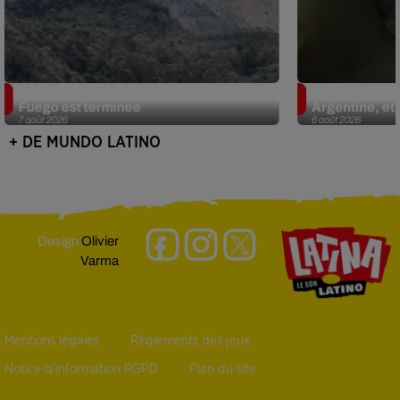
Guatemala : l'éruption du volcan de
Le fourmilier 
Fuego est terminée
Argentine, et 
7 août 2026
6 août 2026
+ DE MUNDO LATINO
Design
Olivier
Varma
Mentions légales
Règlements des jeux
Notice d’information RGPD
Plan du site