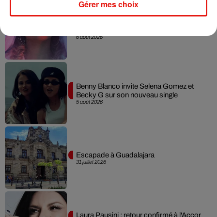
Gérer mes choix
Karol G dévoile la tracklist de son nouvel
album… avec des invités...
6 août 2026
Benny Blanco invite Selena Gomez et
Becky G sur son nouveau single
5 août 2026
Escapade à Guadalajara
31 juillet 2026
Laura Pausini : retour confirmé à l'Accor