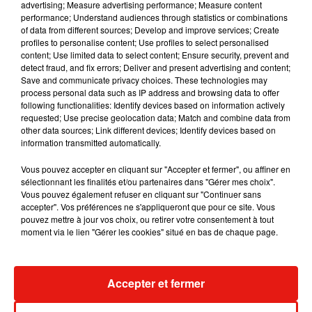
advertising; Measure advertising performance; Measure content
moins coûteuses existent néanmoins, avec des bus ou taxis
performance; Understand audiences through statistics or combinations
of data from different sources; Develop and improve services; Create
qui vous emmèneront au pied de la plus belle plage du
profiles to personalise content; Use profiles to select personalised
monde.
content; Use limited data to select content; Ensure security, prevent and
detect fraud, and fix errors; Deliver and present advertising and content;
En termes de période, il est toujours préférable de visiter une
Save and communicate privacy choices. These technologies may
plage lorsque le soleil et le beau temps sont rendez-vous,
process personal data such as IP address and browsing data to offer
following functionalities: Identify devices based on information actively
comme sur les mois d’été. Une saison qui, au Portugal,
requested; Use precise geolocation data; Match and combine data from
s’étend du mois de juin où les premières chaleurs font leur
other data sources; Link different devices; Identify devices based on
apparition, jusqu’en septembre où vous pourrez toujours
information transmitted automatically.
espérer prendre quelques couleurs.
Vous pouvez accepter en cliquant sur "Accepter et fermer", ou affiner en
Autrement, pour plus d’intimité et un montant moindre
sélectionnant les finalités et/ou partenaires dans "Gérer mes choix".
concernant le prix des logements, les options de départ
Vous pouvez également refuser en cliquant sur "Continuer sans
accepter". Vos préférences ne s'appliqueront que pour ce site. Vous
durant la période de printemps (avril-mai) ou d’automne
pouvez mettre à jour vos choix, ou retirer votre consentement à tout
(octobre-novembre) s’offrent à vous.
moment via le lien "Gérer les cookies" situé en bas de chaque page.
Accepter et fermer
Musique