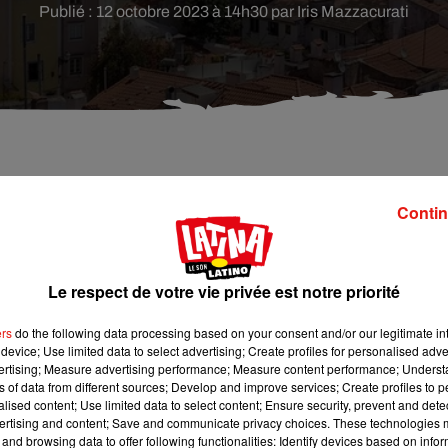
Publié : 12 octobre 2023 à 14h30 par Iris Mazzacurati
 s’étant installés au Portugal pour profiter de la
Contin
aux.
Le respect de votre vie privée est notre priorité
 avaient accès au statut de "résidents non-habituels" avec une
ancienne comme l’a annoncé António Costa, le Premier ministre
ers
do the following data processing based on your consent and/or our legitimate int
device; Use limited data to select advertising; Create profiles for personalised adver
vertising; Measure advertising performance; Measure content performance; Unders
n d’impôts accordée aux résidents qui passaient au moins la moit
ns of data from different sources; Develop and improve services; Create profiles to 
alised content; Use limited data to select content; Ensure security, prevent and detect
ertising and content; Save and communicate privacy choices. These technologies
mplètement la donne ; et par ailleurs, la somme des revenus no
and browsing data to offer following functionalities: Identify devices based on infor