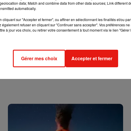
ner considérable pour le gouvernement.
eolocation data; Match and combine data from other data sources; Link different de
nsmitted automatically.
diciable pour les Portugais que les "résidents non-habituels".
cliquant sur "Accepter et fermer", ou affiner en sélectionnant les finalités et/ou pa
ustice fiscale et sociale plus en accord avec le souhait du
 également refuser en cliquant sur "Continuer sans accepter". Vos préférences ne 
tre à jour vos choix, ou retirer votre consentement à tout moment via le lien "Gérer 
auprès de ses éventuels résidents étrangers.
Gérer mes choix
Accepter et fermer