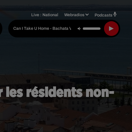
Live :
National
Webradios
Podcasts
Dimen5ions & Dj Ma
-
Can I Take U Home - Bachata Version
 les résidents non-