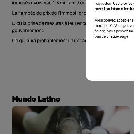
imposés avoisinait 1,5 milliard d’euros, un manque à gag
requested; Use precise g
based on information tra
La flambée de prix de l’immobilier demeure bien plus préju
Vous pouvez accepter en 
D’où la prise de mesures à leur encontre pour rétablir une j
mes choix". Vous pouvez
gouvernement.
ce site. Vous pouvez met
bas de chaque page.
Ce qui aura probablement un impact sur l’attrait du pays 
Mundo Latino