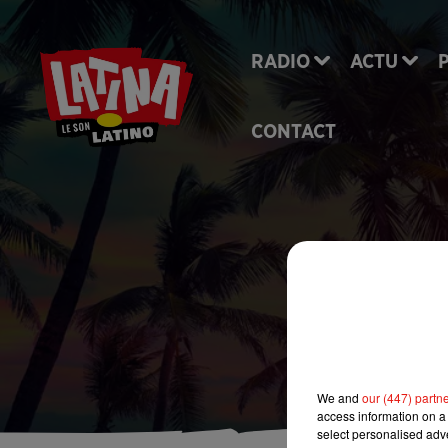
RADIO
ACTU
CONTACT
We and
our (447) partn
access information on a 
select personalised ad