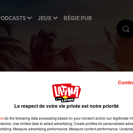
PODCASTS
JEUX
RÉGIE PUB
Contin
Météo du : Lille
Le respect de votre vie privée est notre priorité
ers
do the following data processing based on your consent and/or our legitimate int
device; Use limited data to select advertising; Create profiles for personalised adver
vertising; Measure advertising performance; Measure content performance; Unders