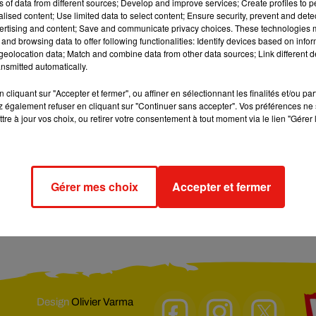
ns of data from different sources; Develop and improve services; Create profiles to 
alised content; Use limited data to select content; Ensure security, prevent and detect
ertising and content; Save and communicate privacy choices. These technologies
and browsing data to offer following functionalities: Identify devices based on infor
eolocation data; Match and combine data from other data sources; Link different de
nsmitted automatically.
cliquant sur "Accepter et fermer", ou affiner en sélectionnant les finalités et/ou pa
 également refuser en cliquant sur "Continuer sans accepter". Vos préférences ne 
tre à jour vos choix, ou retirer votre consentement à tout moment via le lien "Gérer 
°
°
Gérer mes choix
Accepter et fermer
moges
Lyon
Marseille
Monaco
Nantes
Nice
Paris
Rouen
Strasbourg
Design
Olivier Varma