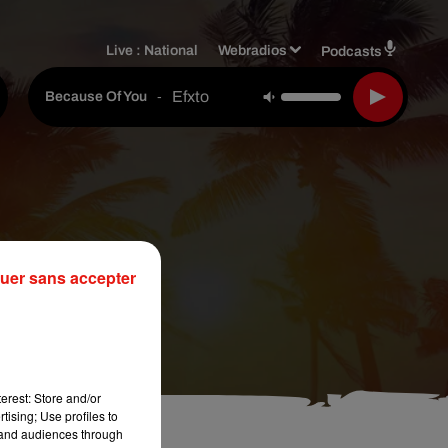
Live :
National
Webradios
Podcasts
Efxto
-
Because Of You
uer sans accepter
erest: Store and/or
tising; Use profiles to
tand audiences through