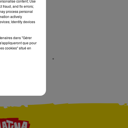
personalise content; Use
 fraud, and fix errors;
 may process personal
mation actively
vices; Identify devices
rtenaires dans "Gérer
s'appliqueront que pour
les cookies" situé en
°
Troyes