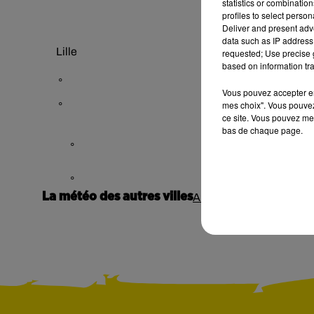
statistics or combinatio
profiles to select person
Deliver and present adv
data such as IP address 
Lille
requested; Use precise g
based on information tra
°
Vous pouvez accepter en 
mes choix". Vous pouvez
°
ce site. Vous pouvez met
bas de chaque page.
°
°
°
La météo des autres villes
Annecy
Cannes
Corte
Li