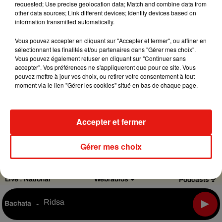
requested; Use precise geolocation data; Match and combine data from
other data sources; Link different devices; Identify devices based on
information transmitted automatically.
Design
Olivier
Varma
Vous pouvez accepter en cliquant sur "Accepter et fermer", ou affiner en
sélectionnant les finalités et/ou partenaires dans "Gérer mes choix".
Vous pouvez également refuser en cliquant sur "Continuer sans
accepter". Vos préférences ne s'appliqueront que pour ce site. Vous
pouvez mettre à jour vos choix, ou retirer votre consentement à tout
Mentions légales
Règlements des jeux
moment via le lien "Gérer les cookies" situé en bas de chaque page.
Notice d’information RGPD
Plan du site
Archives
2026
2025
2024
2023
2022
Accepter et fermer
Gérer mes choix
Live :
National
Webradios
Podcasts
Ridsa
Bachata
-