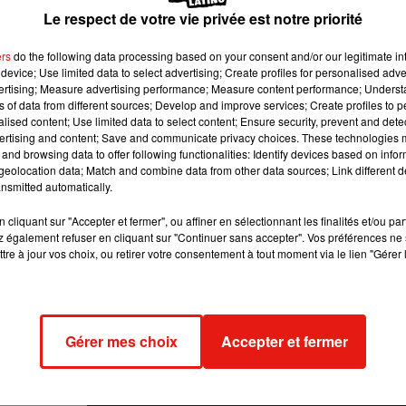
ui tyrannisent Gabbie (Rosario Dawson) et son fils Travis (Chase
Le respect de votre vie privée est notre priorité
ouisiane.
ers
do the following data processing based on your consent and/or our legitimate int
asting : Danny DeVito, Jamie Lee Curtis, Winona Ryder ou Jared
device; Use limited data to select advertising; Create profiles for personalised adver
vertising; Measure advertising performance; Measure content performance; Unders
ns of data from different sources; Develop and improve services; Create profiles to 
se, dans les somptueux décors en grande partie reconstitués du
alised content; Use limited data to select content; Ensure security, prevent and detect
ertising and content; Save and communicate privacy choices. These technologies
and browsing data to offer following functionalities: Identify devices based on infor
fantomatiques, les "
jump scare"
et les séquences incontournabl
eolocation data; Match and combine data from other data sources; Link different de
nsmitted automatically.
à thème se régaleront devant cette très sympathique comédie.
cliquant sur "Accepter et fermer", ou affiner en sélectionnant les finalités et/ou pa
 également refuser en cliquant sur "Continuer sans accepter". Vos préférences ne 
Halloween.
tre à jour vos choix, ou retirer votre consentement à tout moment via le lien "Gérer 
Gérer mes choix
Accepter et fermer
e cookies que vous avez exprimé. Si vous souhaitez l'afficher,
rd en cliquant sur le bouton ci-dessous.