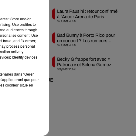
Laura Pausini : retour confirmé
à l'Accor Arena de Paris
erest: Store and/or
31 juillet 2026
tising; Use profiles to
tand audiences through
personalise content; Use
Bad Bunny à Porto Rico pour
 fraud, and fix errors;
un concert ? Les rumeurs
31 juillet 2026
 may process personal
s'intensifient
mation actively
es
vices; Identify devices
Becky G frappe fort avec «
Patrona » et Selena Gomez
30 juillet 2026
rtenaires dans "Gérer
s'appliqueront que pour
+ DE MUSIQUE
les cookies" situé en