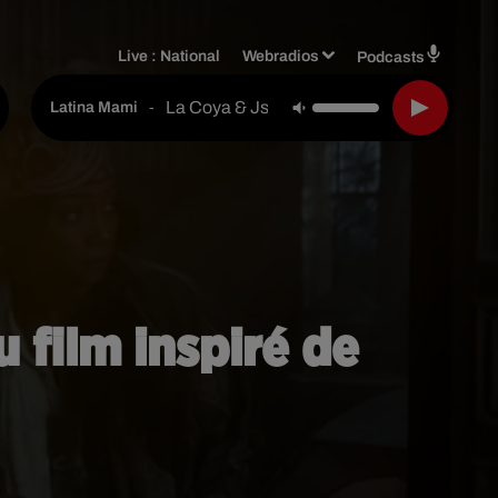
Live :
National
Webradios
Podcasts
La Coya & Jsca & Kimy Lq
-
Latina Mami
 film inspiré de