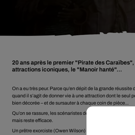
20 ans après le premier "Pirate des Caraïbes",
attractions iconiques, le "Manoir hanté"...
On a eu très peur. Parce qu’en dépit de la grande réussite 
quand il s’agit de donner vie à une attraction dont le se
bien décorée – et de sursauter à chaque coin de pièce...
Qu’on se rassure, les scénaristes de ce
Manoir hanté
ont p
mais reste efficace.
Un prêtre exorciste (Owen Wilson) fait équipe avec l’inven