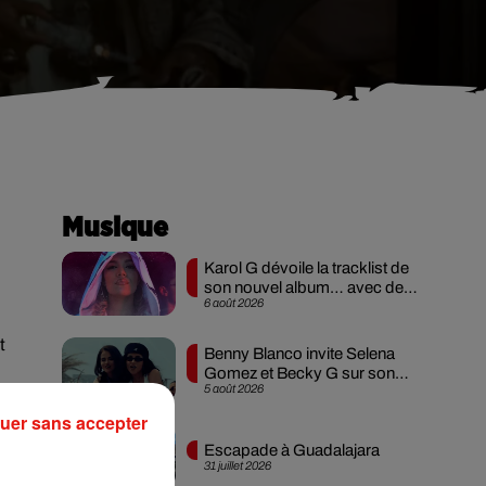
Musique
Karol G dévoile la tracklist de
son nouvel album… avec des
6 août 2026
invités...
t
Benny Blanco invite Selena
Gomez et Becky G sur son
5 août 2026
nouveau single
e,
uer sans accepter
Escapade à Guadalajara
31 juillet 2026