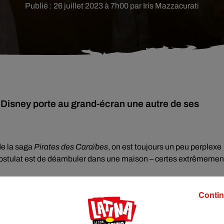
Publié : 26 juillet 2023 à 7h00 par Iris Mazzacurati
 Disney porte au grand-écran une autre de ses
de la saga
Pirates des Caraïbes
, on est toujours un peu perplexe
ul postulat est de déambuler dans une maison – certes extrêmemen
lutôt bien travaillé. L’histoire est tout ce qu’il y a de plus classiqu
Contin
teur d’un appareil capable de prendre les apparitions spectrales