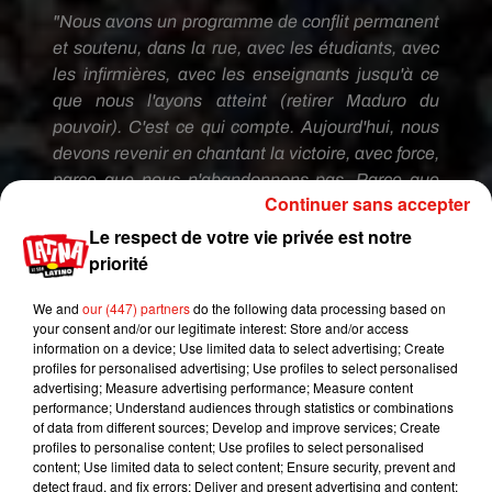
"Nous avons un programme de conflit permanent
et soutenu, dans la rue, avec les étudiants, avec
les infirmières, avec les enseignants jusqu'à ce
que nous l'ayons atteint (retirer
Maduro
du
pouvoir). C'est ce qui compte. Aujourd'hui, nous
devons revenir en chantant la victoire, avec force,
parce que nous n'abandonnons pas. Parce que
Continuer sans accepter
nous sommes dans la rue. Parce que nous
continuerons jusqu'à ce que nous l'atteignions.
Le respect de votre vie privée est notre
C'est ce que nous devons faire aujourd'hui."
priorité
"Nous devons atteindre nos objectifs. La Bolivie a
We and
our (447) partners
do the following data processing based on
été (combattue) pendant 18 jours. Nous nous
your consent and/or our legitimate interest: Store and/or access
information on a device; Use limited data to select advertising; Create
battons depuis des années. C'est le moment
profiles for personalised advertising; Use profiles to select personalised
d'insister, c'est le moment de continuer.
advertising; Measure advertising performance; Measure content
Aujourd'hui, je demande à tous les Vénézuéliens,
performance; Understand audiences through statistics or combinations
of data from different sources; Develop and improve services; Create
je vous demande de continuer."
profiles to personalise content; Use profiles to select personalised
¡Hoy tenemos victoria en las calles, somos una
content; Use limited data to select content; Ensure security, prevent and
detect fraud, and fix errors; Deliver and present advertising and content;
mayoría unida ejerciendo sus derechos! ¡Hoy