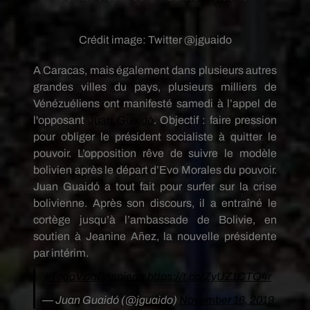
Crédit image:
Twitter @jguaido
A Caracas, mais également dans plusieurs autres
grandes villes du pays, plusieurs milliers de
Vénézuéliens ont manifesté samedi à l’appel de
l'opposant
Juan Guaidó
. Objectif : faire pression
pour obliger le président socialiste à quitter le
pouvoir. L’opposition rêve de suivre le modèle
bolivien après le départ d’Evo Morales du pouvoir.
Juan
Guaidó
a tout fait pour surfer sur la crise
bolivienne. Après son discours, il a entraîné le
cortège jusqu’à l’ambassade de Bolivie, en
soutien à Jeanine
Añez
, la nouvelle présidente
par intérim.
#TodaVzlaDespierta
https://t.co/ZyUZ1CTO4r
— Juan Guaidó (@jguaido)
November 16, 2019