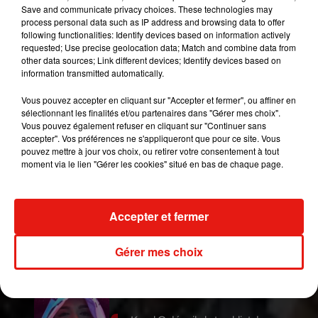
Save and communicate privacy choices. These technologies may
Venezuela dijo:
#HastaLograrlo
!
process personal data such as IP address and browsing data to offer
following functionalities: Identify devices based on information actively
requested; Use precise geolocation data; Match and combine data from
Estamos juntos, nos movilizamos en 22 estados.
other data sources; Link different devices; Identify devices based on
No nos rendimos y estaremos en agenda de
information transmitted automatically.
calle permanente y sostenida hasta ser libres
Vous pouvez accepter en cliquant sur "Accepter et fermer", ou affiner en
#TodaVzlaDespierta
sélectionnant les finalités et/ou partenaires dans "Gérer mes choix".
pic.twitter.com/LH7JFjc5KS
Vous pouvez également refuser en cliquant sur "Continuer sans
accepter". Vos préférences ne s'appliqueront que pour ce site. Vous
— Juan Guaidó (@jguaido)
November 16, 2019
pouvez mettre à jour vos choix, ou retirer votre consentement à tout
moment via le lien "Gérer les cookies" situé en bas de chaque page.
Publié : 19 novembre 2019 à 6h18 par Jérome
Pasanau
Mundo Latino
Accepter et fermer
Le fourmilier géant fait son retour
Gérer mes choix
en Argentine, et en pleine...