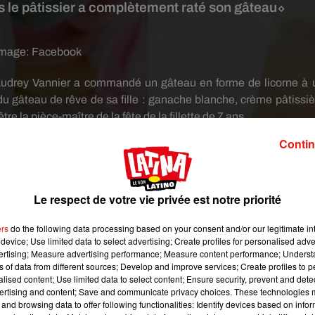
s le pâtissier a complètement raté son gâteau⬦
image:
Facebook
e, Audrey Vannier a commandé un gâteau en forme de licorne à 
du gâteau de rêve de sa fille :
ganache blanche, crème pâtissiè
e la pièce-maître de la fête de la fillette de 7 ans.
 surprise du résultat qui n’avait strictement rien à voir avec 
Contin
ui aucune différence.
«
Lui ne voyait pas le problème.
De plus, il
s’indigne la maman sur Facebook.
Le respect de votre vie privée est notre priorité
ers
do the following data processing based on your consent and/or our legitimate int
device; Use limited data to select advertising; Create profiles for personalised adver
vertising; Measure advertising performance; Measure content performance; Unders
ns of data from different sources; Develop and improve services; Create profiles to 
alised content; Use limited data to select content; Ensure security, prevent and detect
ertising and content; Save and communicate privacy choices. These technologies
and browsing data to offer following functionalities: Identify devices based on infor