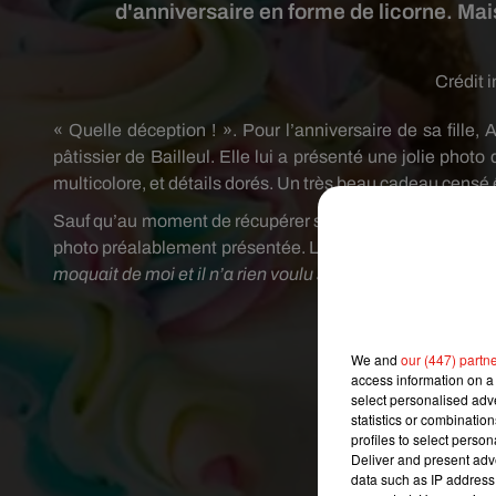
d'anniversaire en forme de licorne. Mai
Crédit 
« Quelle déception !
».
Pour l’anniversaire de sa fill
pâtissier de Bailleul.
Elle lui a présenté une jolie photo 
multicolore, et détails dorés.
Un très beau cadeau censé êtr
Sauf qu’au moment de récupérer sa commande, la maman fut
photo préalablement présentée.
Le pâtissier n’y voyait l
moquait de moi et il n’a rien voulu savoir…
Une honte !
»,
We and
our (447) partn
access information on a 
select personalised ad
statistics or combinatio
profiles to select person
Deliver and present adv
data such as IP address 