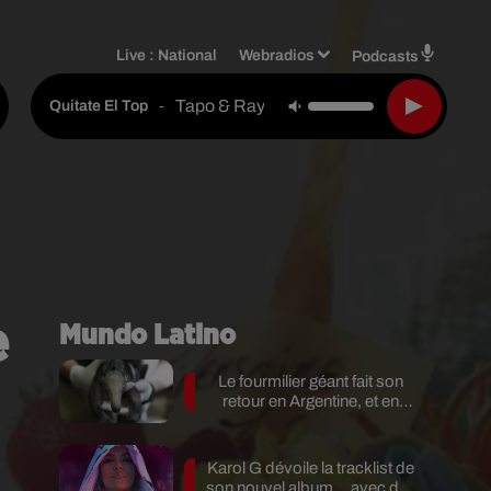
Live :
National
Webradios
Podcasts
Tapo & Raya Feat. El Tapo
-
Quitate El Top
e
Mundo Latino
Le fourmilier géant fait son
retour en Argentine, et en
pleine...
Karol G dévoile la tracklist de
son nouvel album… avec des