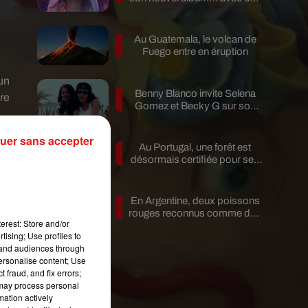
invités...
Au Guatemala, le volcan de
Fuego entre en éruption
un
Benny Blanco invite Selena
re
Gomez et Becky G sur son
nouveau single
la
uer sans accepter
Au Portugal, une forêt est
 se
désormais certifiée pour ses
bienfaits...
En Argentine, deux poissons
rouges reconnus comme des
erest: Store and/or
êtres...
tising; Use profiles to
tand audiences through
personalise content; Use
 fraud, and fix errors;
 may process personal
mation actively