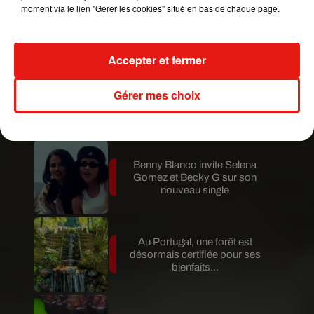
moment via le lien "Gérer les cookies" situé en bas de chaque page.
Karol G dévoile la tracklist de
son nouvel album… avec des
invités...
Accepter et fermer
Gérer mes choix
Au Guatemala, le volcan de
Fuego entre en éruption
Benny Blanco invite Selena
Gomez et Becky G sur son
nouveau single
Au Portugal, une forêt est
désormais certifiée pour ses
bienfaits...