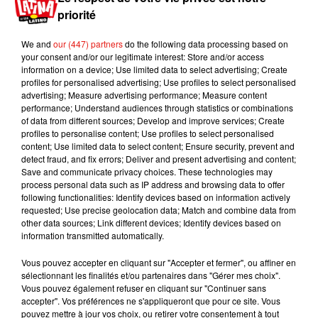
priorité
Si plusieurs infirmiers et urgentistes ont alors
prêté main forte pour examiner le chaton, ils
We and
our (447) partners
do the following data processing based on
lui ont donné du lait et de la nourriture pour l’aider
your consent and/or our legitimate interest: Store and/or access
à se détendre.
La chatte n'a pas quitté son
information on a device; Use limited data to select advertising; Create
profiles for personalised advertising; Use profiles to select personalised
chaton des yeux pendant les soins, restant aux
advertising; Measure advertising performance; Measure content
pieds des médecins pour observer tous leurs
performance; Understand audiences through statistics or combinations
faits et gestes
.
Les deux chats ont ensuite été
of data from different sources; Develop and improve services; Create
profiles to personalise content; Use profiles to select personalised
emmenés chez un vétérinaire qui a procédé à un
content; Use limited data to select content; Ensure security, prevent and
examen complet du bébé et s’est assuré qu’il se
detect fraud, and fix errors; Deliver and present advertising and content;
portait bien.
Save and communicate privacy choices. These technologies may
process personal data such as IP address and browsing data to offer
Publié : 5 mai 2020 à 14h00 par A.L.
following functionalities: Identify devices based on information actively
Mundo Latino
requested; Use precise geolocation data; Match and combine data from
other data sources; Link different devices; Identify devices based on
information transmitted automatically.
Le fourmilier géant fait son retour
Vous pouvez accepter en cliquant sur "Accepter et fermer", ou affiner en
en Argentine, et en pleine...
sélectionnant les finalités et/ou partenaires dans "Gérer mes choix".
Vous pouvez également refuser en cliquant sur "Continuer sans
accepter". Vos préférences ne s'appliqueront que pour ce site. Vous
pouvez mettre à jour vos choix, ou retirer votre consentement à tout