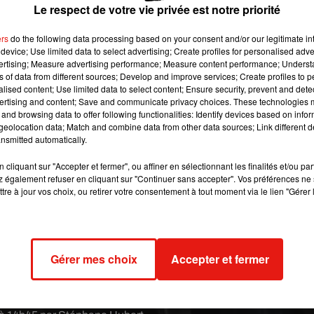
perturbateur vienne tout remettre en question.
Le respect de votre vie privée est notre priorité
ers
do the following data processing based on your consent and/or our legitimate int
device; Use limited data to select advertising; Create profiles for personalised adver
 image:
Pixabay
vertising; Measure advertising performance; Measure content performance; Unders
ns of data from different sources; Develop and improve services; Create profiles to 
e
. Et même si l’on fait très attention à ne pas froisser les personn
alised content; Use limited data to select content; Ensure security, prevent and detect
ue nous ne contrôlons pas et qui peut pourtant tout gâcher
.
ertising and content; Save and communicate privacy choices. These technologies
and browsing data to offer following functionalities: Identify devices based on infor
e t’emporte-monnaie !
eolocation data; Match and combine data from other data sources; Link different de
nsmitted automatically.
’organisme d’étude
Expert Market
révèle en effet qu’il existe une
cliquant sur "Accepter et fermer", ou affiner en sélectionnant les finalités et/ou pa
autres de rupture amicale :
l’argent
.
 également refuser en cliquant sur "Continuer sans accepter". Vos préférences ne 
aire était grande entre deux personnes, plus il leur serait diffici
tre à jour vos choix, ou retirer votre consentement à tout moment via le lien "Gérer 
 au restaurant ensemble pour des amis qui n’auraient pas les mêm
ifférence entre les revenus entraîne petit à petit les personnes 
uvent naturellement et
sans que les amis ne s’en rendent vraime
Gérer mes choix
Accepter et fermer
veulent pas que les moins fortunés ne se sentent gênés, alors qu
 leur budget.
Petit à petit, les chemins se séparent et l’amitié
des billets, loin du coeur...