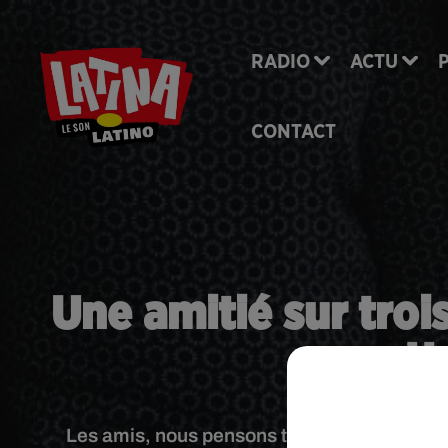
RADIO
ACTU
CONTACT
Une amitié sur troi
cett
Les amis, nous pensons tous que nous les g