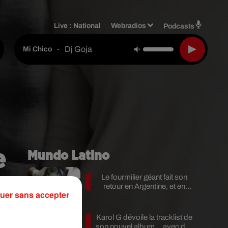
Live :
National
Webradios
Podcasts
Dj Goja
-
Mi Chico
e
Mundo Latino
Le fourmilier géant fait son
retour en Argentine, et en
uer sans accepter
pleine...
Karol G dévoile la tracklist de
son nouvel album… avec des