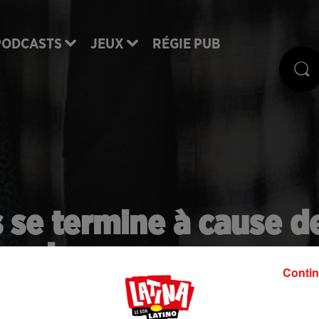
PODCASTS
JEUX
RÉGIE PUB
s se termine à cause d
e raison
Contin
arderons auprès de nous pour toujours. Jusqu'à ce