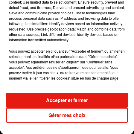
content; Use limited data to select content; Ensure security, prevent and
detect fraud, and fix errors; Deliver and present advertising and content;
Save and communicate privacy choices. These technologies may
process personal data such as IP address and browsing data to offer
Voir cette publication sur Instagram
following functionalities: Identify devices based on information actively
requested; Use precise geolocation data; Match and combine data from
The only approval you need is from yourself to
other data sources; Link different devices; Identify devices based on
get out of your own way! Stop limiting yourself &
information transmitted automatically.
start pushing! �xÈxÈ�x�
Vous pouvez accepter en cliquant sur "Accepter et fermer", ou affiner en
Une publication partagée par
J A Y F R O M H O U S T O N
(
sélectionnant les finalités et/ou partenaires dans "Gérer mes choix".
Vous pouvez également refuser en cliquant sur "Continuer sans
accepter". Vos préférences ne s'appliqueront que pour ce site. Vous
pouvez mettre à jour vos choix, ou retirer votre consentement à tout
moment via le lien "Gérer les cookies" situé en bas de chaque page.
Accepter et fermer
Gérer mes choix