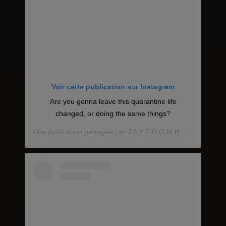
Voir cette publication sur Instagram
Are you gonna leave this quarantine life
changed, or doing the same things?
Une publication partagée par
J A Y F R O M H O U S T O N
(