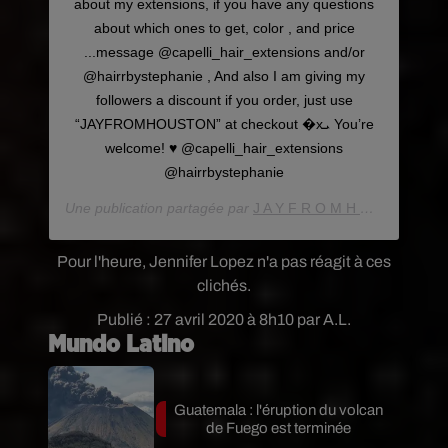
about my extensions, if you have any questions
about which ones to get, color , and price
...message @capelli_hair_extensions and/or
@hairrbystephanie , And also I am giving my
followers a discount if you order, just use
“JAYFROMHOUSTON” at checkout �xܝ You’re
welcome! ♥️ @capelli_hair_extensions
@hairrbystephanie
Une publication partagée par
J A Y F R O M H O U S T O N
(
Pour l'heure, Jennifer Lopez n'a pas réagit à ces
clichés.
Publié : 27 avril 2020 à 8h10 par A.L.
Mundo Latino
Guatemala : l'éruption du volcan
de Fuego est terminée