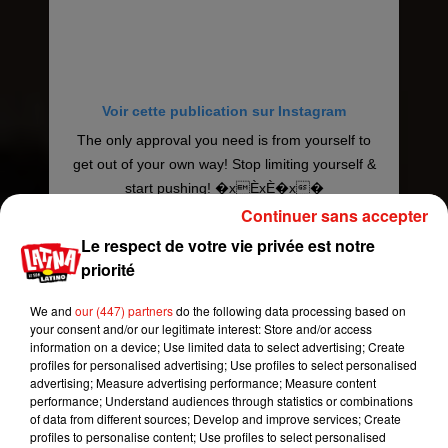
Voir cette publication sur Instagram
The only approval you need is from yourself to
get out of your own way! Stop limiting yourself &
start pushing! �xÈxÈ�x�
Continuer sans accepter
Une publication partagée par
J A Y F R O M H O U S T O N
(
Le respect de votre vie privée est notre
priorité
We and
our (447) partners
do the following data processing based on
your consent and/or our legitimate interest: Store and/or access
information on a device; Use limited data to select advertising; Create
profiles for personalised advertising; Use profiles to select personalised
advertising; Measure advertising performance; Measure content
performance; Understand audiences through statistics or combinations
of data from different sources; Develop and improve services; Create
profiles to personalise content; Use profiles to select personalised