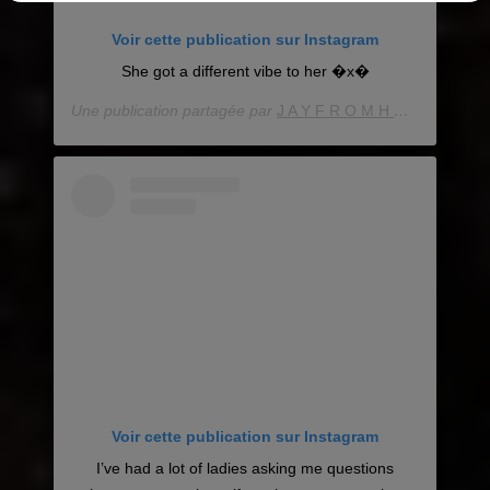
Voir cette publication sur Instagram
She got a different vibe to her �x�
Une publication partagée par
J A Y F R O M H O U S T O N
(
Voir cette publication sur Instagram
I’ve had a lot of ladies asking me questions