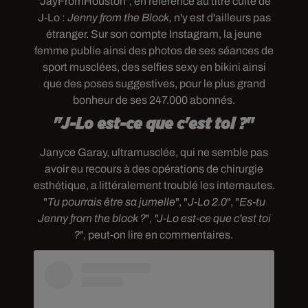
"JayFromHouston", en référence au titre culte de
J-Lo :
Jenny from the Block,
n'y est d'ailleurs pas
étranger. Sur son compte Instagram, la jeune
femme publie ainsi des photos de ses séances de
sport musclées, des selfies sexy en bikini ainsi
que des poses suggestives, pour le plus grand
bonheur de ses 247.000 abonnés.
"J-Lo est-ce que c'est toi ?
"
Janyce Garay, ultramusclée, qui ne semble pas
avoir eu recours à des opérations de chirurgie
esthétique, a littéralement troublé les internautes.
"
Tu pourrais être sa jumelle
", "
J-Lo 2.0
", "
Es-tu
Jenny from the block ?
",
"J-Lo est-ce que c'est toi
?
", peut-on lire en commentaires.