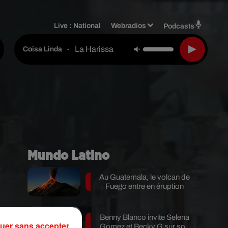
Live :
National
Webradios
Podcasts
La Harissa
-
Coisa Linda
Mundo Latino
Au Guatemala, le volcan de
Fuego entre en éruption
Benny Blanco invite Selena
uer sans accepter
Gomez et Becky G sur son