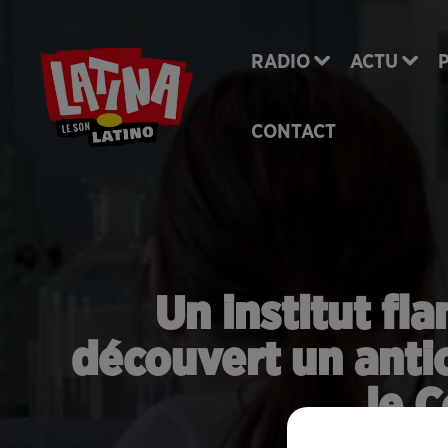
RADIO
ACTU
CONTACT
Un institut fl
découvert un antic
le 