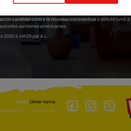
VIB préparent actuellement la phase de test préclinique pour un
ontre les coronavirus.
 vaccin candidat contre le nouveau coronavirus
a débuté lundi à
 autorités sanitaires américaines.
rs 2020 à 14h29 par A.L.
Design
Olivier Varma
rmation RGPD
Plan du site