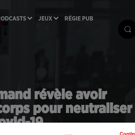
PODCASTS
JEUX
RÉGIE PUB
amand révèle avoir
orps pour neutraliser
Covid-19
Contin