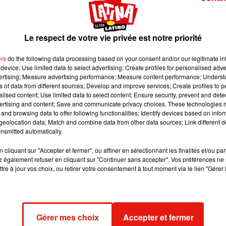
 collaboration avec des Américains, découvert un
ser le virus à l'origine du Covid-19.
Le respect de votre vie privée est notre priorité
ers
do the following data processing based on your consent and/or our legitimate int
 image:
Pixabay
device; Use limited data to select advertising; Create profiles for personalised adver
vertising; Measure advertising performance; Measure content performance; Unders
 en biotechnologie (VIB)
, basé à Gand en Belgique, a annoncé l
ns of data from different sources; Develop and improve services; Create profiles to 
er le virus à l'origine du Covid-19
alised content; Use limited data to select content; Ensure security, prevent and detect
, dans le but de permettre le
ertising and content; Save and communicate privacy choices. These technologies
e le coronavirus. Selon ce laboratoire,
"
les nouveaux résultat
and browsing data to offer following functionalities: Identify devices based on infor
veau coronavirus d'infecter les cellules humaines
et pourrait
eolocation data; Match and combine data from other data sources; Link different de
sant des procédés de production courants dans l'industrie
nsmitted automatically.
le plusieurs médias belges à l'instar de
7sur7
.
cliquant sur "Accepter et fermer", ou affiner en sélectionnant les finalités et/ou pa
 également refuser en cliquant sur "Continuer sans accepter". Vos préférences ne 
rs tests à venir
tre à jour vos choix, ou retirer votre consentement à tout moment via le lien "Gérer 
tection immédiate - bien que de plus courte durée
. L'avantage d
nts n'ont pas besoin de produire leurs propres anticorps. [...] Le
 risque accru d'exposition au virus peuvent également bénéficier
Gérer mes choix
Accepter et fermer
uniqué. Néanmoins, des tests permettant la confirmation de ce