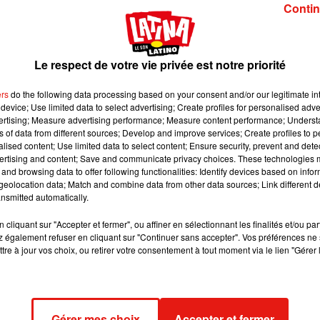
sûr⬦
Contin
 image:
Pixabay
Le respect de votre vie privée est notre priorité
nes se vanter de faire de nombreuses heures supplémentaire
ers
do the following data processing based on your consent and/or our legitimate int
quer pour leur travail acharné au sein d’une entreprise afin de
device; Use limited data to select advertising; Create profiles for personalised adver
e nombre d’heures travaillées et l’avancement en carrière vient de
vertising; Measure advertising performance; Measure content performance; Unders
ns of data from different sources; Develop and improve services; Create profiles to 
 plomb dans l’aile.
alised content; Use limited data to select content; Ensure security, prevent and detect
ertising and content; Save and communicate privacy choices. These technologies
lus pour perdre plus
and browsing data to offer following functionalities: Identify devices based on infor
eolocation data; Match and combine data from other data sources; Link different de
ne
étude
menée par la
City University of London
publiée cette
nsmitted automatically.
loyés dans 36 pays européens
, elle démontre que
trop travailler
 des salariés
. Les chercheurs ont étudié
l’impact des heures
cliquant sur "Accepter et fermer", ou affiner en sélectionnant les finalités et/ou pa
 également refuser en cliquant sur "Continuer sans accepter". Vos préférences ne 
des employés
(stress, fatigue, perspectives de carrière, sécurité d
tre à jour vos choix, ou retirer votre consentement à tout moment via le lien "Gérer 
ailler est nuisible pour votre vie autant professionnelle que
eur
Argyro Avgoustaki
s’est montré lui-même étonné par les
ions de l’étude.
ravail, qu’il s’agisse d’heures supplémentaires ou d’intensité de
Gérer mes choix
Accepter et fermer