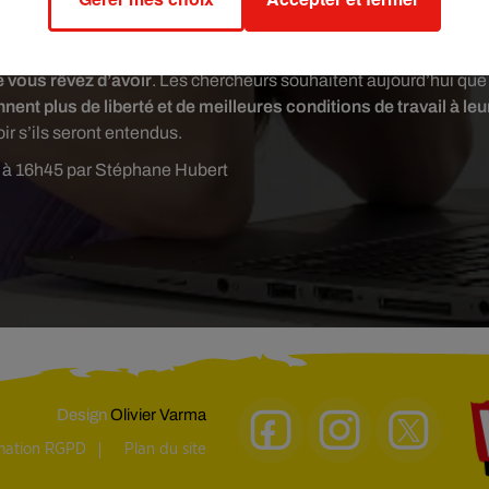
un résultat positif pour les employés
 risquez le burn-out et la dépression ; la qualité de votre travai
e vous rêvez d’avoir
. Les chercheurs souhaitent aujourd’hui que
ent plus de liberté et de meilleures conditions de travail à leu
oir s’ils seront entendus.
8 à 16h45 par Stéphane Hubert
Design
Olivier Varma
rmation RGPD
Plan du site