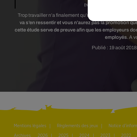
travail, ne prédisait auc
Trop travailler n’a finalement qu’une conséquence :
vous
va s’en ressentir et vous n’aurez pas la promotion qu
cette étude serve de preuve afin que les employeurs donn
employés
. A v
Publié : 19 août 201
Mentions légales
Règlements des jeux
Notice d’info
Archives
2026
2025
2024
2023
2022