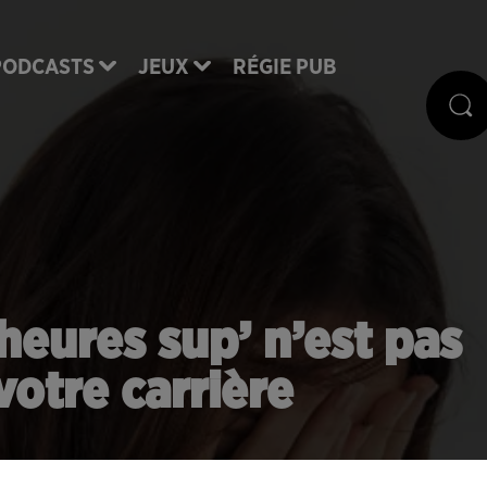
PODCASTS
JEUX
RÉGIE PUB
s heures sup’ n’est pas
otre carrière
une meilleure carrière ? Désolé, mais rien n'est moin