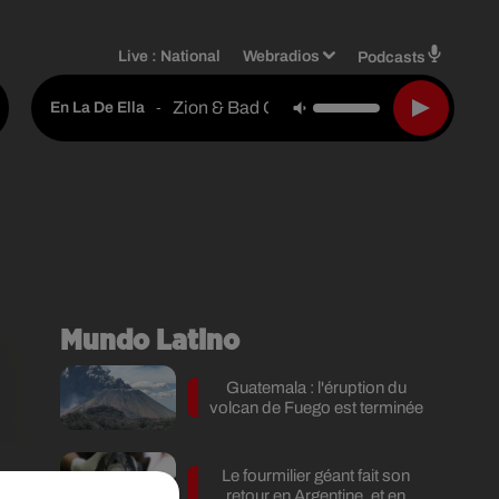
Live :
National
Webradios
Podcasts
Zion & Bad Gyal
-
En La De Ella
Mundo Latino
Guatemala : l'éruption du
volcan de Fuego est terminée
Le fourmilier géant fait son
s
retour en Argentine, et en