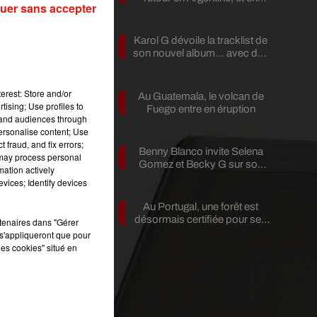
uer sans accepter
pleine...
Karol G dévoile la tracklist de
son nouvel album… avec des
invités...
s
.
erest: Store and/or
Au Guatemala, le volcan de
tising; Use profiles to
Fuego entre en éruption
tand audiences through
personalise content; Use
 fraud, and fix errors;
Benny Blanco invite Selena
 may process personal
Gomez et Becky G sur son
mation actively
nouveau single
vices; Identify devices
Au Portugal, une forêt est
désormais certifiée pour ses
rtenaires dans "Gérer
bienfaits...
s'appliqueront que pour
e
les cookies" situé en