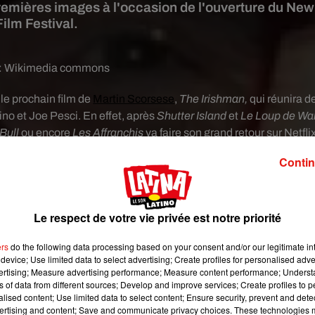
s premières images à l'occasion de l'ouverture du New
Film Festival.
:
Wikimedia commons
 le
prochain film de
Martin Scorsese
,
The Irishman,
qui réunira d
no et Joe Pesci. En effet, après
Shutter Island
et
Le Loup de Wal
Bull
ou encore
Les Affranchis
va faire son grand retour sur Netfli
 géant du streaming de dévoiler la bande-annonce officielle de c
Contin
aser hypnotisant qui compte bien frapper un grand coup !
Le respect de votre vie privée est notre priorité
ers
do the following data processing based on your consent and/or our legitimate int
device; Use limited data to select advertising; Create profiles for personalised adver
vertising; Measure advertising performance; Measure content performance; Unders
ns of data from different sources; Develop and improve services; Create profiles to 
alised content; Use limited data to select content; Ensure security, prevent and detect
ertising and content; Save and communicate privacy choices. These technologies