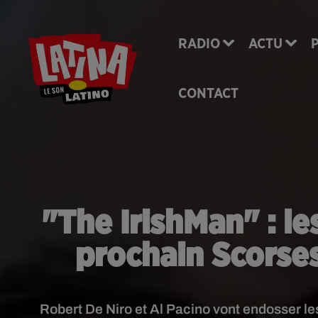
RADIO
ACTU
CONTACT
"The IrishMan" : l
prochain Scorses
Robert De Niro et Al Pacino vont endosser le