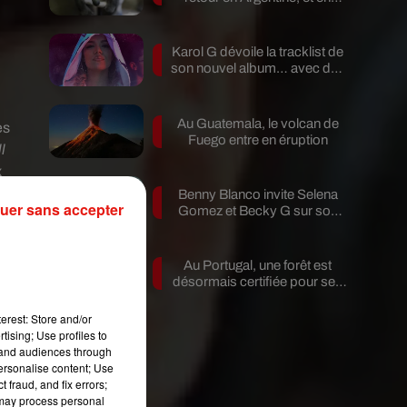
pleine...
Karol G dévoile la tracklist de
son nouvel album… avec des
invités...
Au Guatemala, le volcan de
es
Fuego entre en éruption
l
x
e
Benny Blanco invite Selena
uer sans accepter
Gomez et Becky G sur son
nouveau single
Au Portugal, une forêt est
désormais certifiée pour ses
bienfaits...
erest: Store and/or
tising; Use profiles to
tand audiences through
personalise content; Use
 fraud, and fix errors;
 may process personal