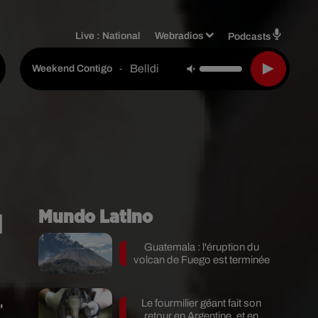
Live :
National
Webradios
Podcasts
Belldi
-
Weekend Contigo
u
Mundo Latino
Guatemala : l'éruption du
volcan de Fuego est terminée
Le fourmilier géant fait son
"
retour en Argentine, et en