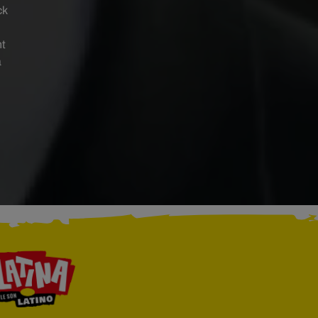
ck
nt
à