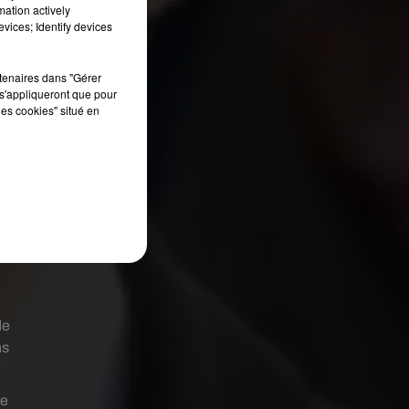
mation actively
vices; Identify devices
rtenaires dans "Gérer
s'appliqueront que pour
les cookies" situé en
de
ns
le