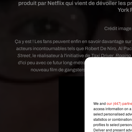
produit par Netflix qui vient de dévoiler le
York 
Crédit image
Ça y est ! Les fans peuvent enfin en savoir davantage sur
acteurs incontournables tels que Robert De Niro, Al Paci
Street
, le réalisateur à l'initiative de
Taxi Driver
,
Raging 
d'ici peu avec ce futur long-métrage. L'occasion pour le
nouveau film de gangsters. Au programme ? Un te
We and
our (447) partn
access information on a 
select personalised ad
statistics or combinatio
profiles to select person
Deliver and present adv