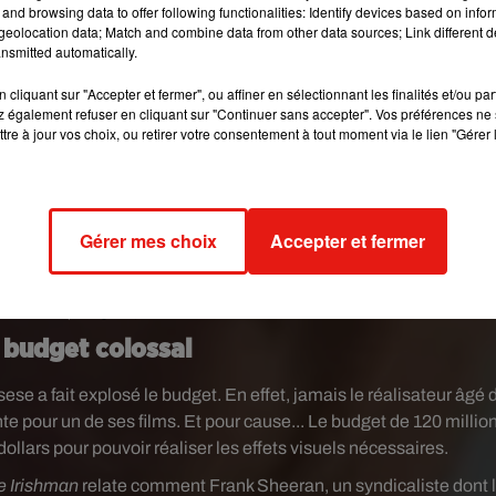
and browsing data to offer following functionalities: Identify devices based on infor
eolocation data; Match and combine data from other data sources; Link different de
nsmitted automatically.
cliquant sur "Accepter et fermer", ou affiner en sélectionnant les finalités et/ou pa
 également refuser en cliquant sur "Continuer sans accepter". Vos préférences ne 
tre à jour vos choix, ou retirer votre consentement à tout moment via le lien "Gérer 
t look at THE IRISHMAN?
pic.twitter.com/ejBLNmM44I
@NetflixFilm)
July 29, 2019
Gérer mes choix
Accepter et fermer
heIrishman
, which will open this year's New York Film Festival.
//t.co/lvoLl3S6Xk
@Collider)
July 29, 2019
 budget colossal
e a fait explosé le budget. En effet, jamais le réalisateur âgé 
 pour un de ses films. Et pour cause... Le budget de 120 millio
 dollars pour pouvoir réaliser les effets visuels nécessaires.
e Irishman
relate comment Frank Sheeran, un syndicaliste dont 