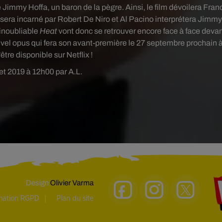
re Jimmy Hoffa, un baron de la pègre.
Ainsi, le film
dévoilera Fran
l sera incarné par Robert De Niro et Al Pacino interprétera Jimmy
’inoubliable
Heat
vont donc se retrouver encore face à face deva
vel opus qui fera son
avant-première le 27 septembre prochain 
être disponible sur Netflix
!
llet 2019 à 12h00 par A.L.
Design
Olivier Varma
rmation RGPD
Plan du site