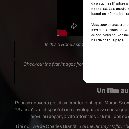
data such as IP address 
requested; Use precise g
based on information tra
Vous pouvez accepter en 
mes choix". Vous pouvez
ce site. Vous pouvez met
bas de chaque page.
Is this a Renaissance painting or a firs
— Netflix Film (
Check out the first images from Martin Scorsese's
#T
https:
— Collider (
Un film au
Pour ce nouveau projet cinématographique, Martin Scorses
76 ans n'avait disposé d'une enveloppe aussi conséquente
prévu au départ, a vite atteint les 175 millions de
Tiré du livre de Charles Brandt,
J’ai tué Jimmy Hoffa
,
Th