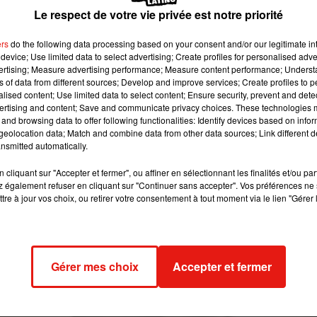
rgasmes. Prenez des notes !
Le respect de votre vie privée est notre priorité
ers
do the following data processing based on your consent and/or our legitimate int
 image:
Pixabay
device; Use limited data to select advertising; Create profiles for personalised adver
vertising; Measure advertising performance; Measure content performance; Unders
ns of data from different sources; Develop and improve services; Create profiles to 
YES
,
the
Indiana
University
Of
School
Public
Health
(en som
alised content; Use limited data to select content; Ensure security, prevent and detect
anté publique)
a mené une enquête très intéressante :
il existe 
ertising and content; Save and communicate privacy choices. These technologies
and browsing data to offer following functionalities: Identify devices based on infor
eolocation data; Match and combine data from other data sources; Link different de
nsmitted automatically.
Non, on ne parle pas d’un modèle de guitare Gibson, mais bi
du missionnaire, la femme écarte ses jambes et les pose sur l
cliquant sur "Accepter et fermer", ou affiner en sélectionnant les finalités et/ou pa
isses.
 également refuser en cliquant sur "Continuer sans accepter". Vos préférences ne 
Ensuite, laissez place au «
Rag
Doll
».
Il s’agit certes d’
tre à jour vos choix, ou retirer votre consentement à tout moment via le lien "Gérer 
de laquelle la femme s’allonge de profil, tandis que son partenai
cuisses tout en la pénétrant.
itre d’une chanson de R. Kelly)
:
la femme est allongée sur le do
Gérer mes choix
Accepter et fermer
artenaire et serre les cuisses avec ses propres cuisses.
» est une position assise où la femme s’installe sur les cuisses 
r conclure, optez pour la « douce parade », alias la masturbatio