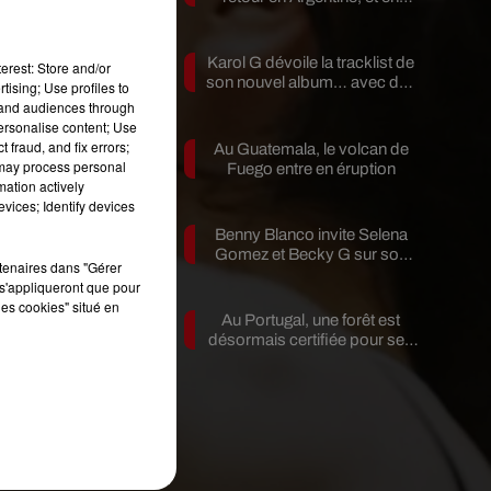
pleine...
Karol G dévoile la tracklist de
erest: Store and/or
son nouvel album… avec des
tising; Use profiles to
invités...
tand audiences through
personalise content; Use
me
 fraud, and fix errors;
Au Guatemala, le volcan de
bel
 may process personal
Fuego entre en éruption
mation actively
vices; Identify devices
en
Benny Blanco invite Selena
Gomez et Becky G sur son
es
rtenaires dans "Gérer
nouveau single
s'appliqueront que pour
une
les cookies" situé en
re
Au Portugal, une forêt est
désormais certifiée pour ses
bienfaits...
s,
Le
de
n.