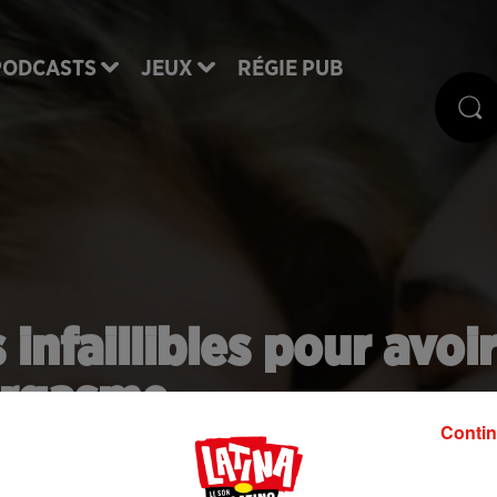
PODCASTS
JEUX
RÉGIE PUB
 infaillibles pour avoir
orgasme
Contin
tre vie sexuelle ? Voici les positions idéales pour