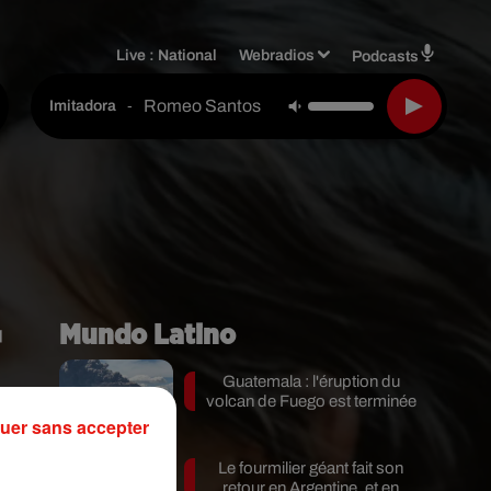
Live :
National
Webradios
Podcasts
Romeo Santos Feat. Aventura
-
Imitadora
Mundo Latino
Guatemala : l'éruption du
volcan de Fuego est terminée
uer sans accepter
Le fourmilier géant fait son
retour en Argentine, et en