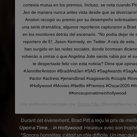
cortesía mutua en los premios. Incluso, se nota cuando Pit
Jen de manera nunca antes vista desde que se divorciar
Aniston recogió su premio por su desempeño sobresalien
una serie dramática, algunos reporteros capturaron a Brad
en los monitores detrás del escenario. “No podía dejar de so
reportero de E!, Jason Kennedy, en Twitter. A raíz de esto
han surgido en las redes sociales, donde bromean diciend
volverán a unirse o que Angelina Jolie siente rabia por el 
te despertaste feliz con esta noticia? Dime qué opinas.
#JenniferAniston #BradAndJen #SAG #SagAwards #SagAw
#actor #actress #jenandbrad #sagawards #couple #lov
#Hollywood #Movies #Netflix #Premios #Oscar2020 #
##onceuponatimeinhollywood
Une publication partagée par
Quinta Fila
(@quintafilacine) l
Durant cet évènement, Brad Pitt a reçu le prix de mei
Upon a Time… in Hollywood
. Heureux avec son trophée
"
Soyons honnêtes, c’était un rôle difficile. Un mec qui 