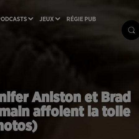
PODCASTS
JEUX
RÉGIE PUB
ifer Aniston et Brad
main affolent la toile
hotos)