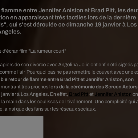
e flamme entre Jennifer Aniston et Brad Pitt, les deu
on en apparaissant très tactiles lors de la dernière
, qui s'est déroulée ce dimanche 19 janvier à Los
Angeles.
 d'écran film "La rumeur court"
apiers de son divorce avec Angelina Jolie ont enfin été signés p
 comme l'air. P
ourquoi pas ne pas remettre le couvert avec une e
le retour de flamme entre Brad Pitt et Jennifer Aniston, son
 montrant très proches
lors de la cérémonie des Screen Actors
 janvier à Los Angeles. En effet,
Brad Pitt
et
Jennifer Aniston
on
 la main dans les coulisses de l’événement. Une complicité qui 
ce, ainsi que des fans sur les réseaux sociaux.