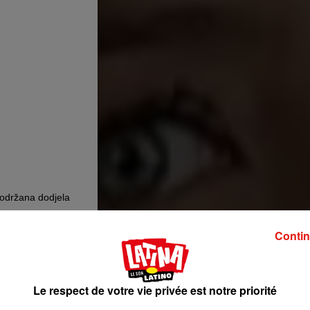
 održana dodjela
arenja pokupili i
svijet je razveselila
Contin
ili na linku u opisu
oloves . �x�
Le respect de votre vie privée est notre priorité
 le
20 Janv. 2020 à 2 :01 PST