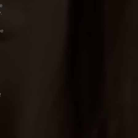
re
w
.
he
t