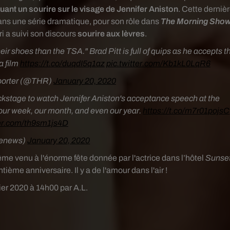
uant un sourire sur le visage de Jennifer Aniston
. Cette derniè
 dans une série dramatique, pour son rôle dans
The Morning Sho
i a suivi son discours
sourire aux lèvres
.
 shoes than the TSA." Brad Pitt is full of quips as he accepts t
a film
https://t.co/duqdI5q1az
pic.twitter.com/Kb1kL0LqR6
porter (@THR)
January 20, 2020
kstage to watch Jennifer Aniston's acceptance speech at the
our week, our month, and even our year.
https://t.co/m7r01pojsC
ter.com/th9sm1js4D
@enews)
January 20, 2020
ême venu à l'énorme fête donnée par l'actrice dans l’hôtel
Sunse
ème anniversaire. Il y a de l'amour dans l'air !
ier 2020 à 14h00 par A.L.