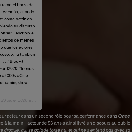
t toma el brazo de
on. Además, cuando
te como actriz en
 viendo su discurso
nreír”, escribió el
, cientos de memes
o que los actores
suceso. ¿Tú también
 . . #BradPitt
ard2020 #friends
e #2000s #Cine
themorningshow
e
20 Janv. 2020 à 5 :55 PST
lleur acteur dans un second rôle pour sa performance dans
Once
 à la main, l'acteur de 56 ans a ainsi livré un discours au public.
se drogue, qui se balade torse nu, et qui ne s'entend pas avec sa