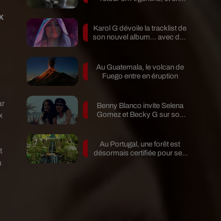
pleine...
x
Karol G dévoile la tracklist de
son nouvel album… avec des
invités...
Au Guatemala, le volcan de
Fuego entre en éruption
ar
Benny Blanco invite Selena
Gomez et Becky G sur son
x
nouveau single
Au Portugal, une forêt est
t
désormais certifiée pour ses
bienfaits...
a