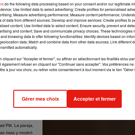
ers
do the following data processing based on your consent and/or our legitimate int
device; Use limited data to select advertising; Create profiles for personalised adver
vertising; Measure advertising performance; Measure content performance; Unders
ns of data from different sources; Develop and improve services; Create profiles to 
alised content; Use limited data to select content; Ensure security, prevent and detect
ertising and content; Save and communicate privacy choices. These technologies
and browsing data to offer following functionalities: Identify devices based on infor
eolocation data; Match and combine data from other data sources; Link different de
nsmitted automatically.
cliquant sur "Accepter et fermer", ou affiner en sélectionnant les finalités et/ou pa
 également refuser en cliquant sur "Continuer sans accepter". Vos préférences ne 
tre à jour vos choix, ou retirer votre consentement à tout moment via le lien "Gérer 
Gérer mes choix
Accepter et fermer
G Awards, celebrada
d Pitt. La pareja,
as risas y mostró