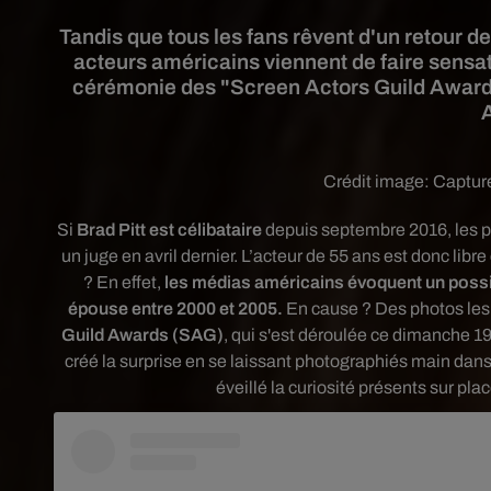
Tandis que tous les fans rêvent d'un retour d
acteurs américains viennent de faire sensati
cérémonie des "Screen Actors Guild Awards"
Crédit image:
Capture
Si
Brad Pitt
est célibataire
depuis septembre 2016, l
es p
un juge en avril dernier.
L’acteur de 55 ans est donc libre
?
En effet,
les médias américains évoquent un possib
épouse entre 2000 et 2005.
En cause ? Des photos les
Guild Awards (SAG)
, qui s'est déroulée ce dimanche 19
créé la surprise en se laissant photographiés main dans
éveillé la curiosité présents sur pla