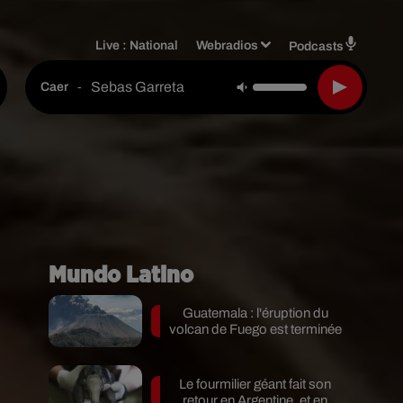
Live :
National
Webradios
Podcasts
Sebas Garreta
-
Caer
Mundo Latino
Guatemala : l'éruption du
volcan de Fuego est terminée
Le fourmilier géant fait son
retour en Argentine, et en