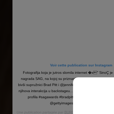
Voir cette publication sur Instagram
Fotografija koja je jutros slomila internet �x" SinoÇ je
nagrada SAG, na kojoj su priznanja za svoja glumačka ostv
bivši supružnici Brad Pitt i @jenniferaniston, ali više od toga 
njihova interakcija u backstageu... Više o svemu na #burohr 
profila #sagawards #bradpitt #jenniferaniston #bur
@gettyimages . . . #buronewera �a�️.
Une publication partagée par
BURO. Hrvatska
(@buro247hr)