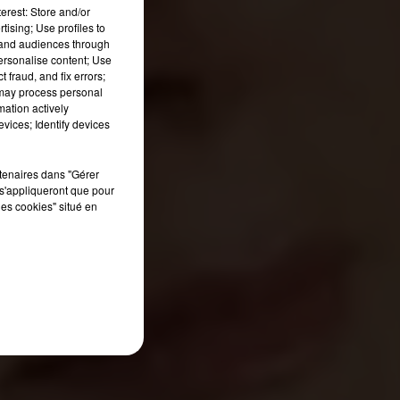
erest: Store and/or
tising; Use profiles to
tand audiences through
personalise content; Use
 fraud, and fix errors;
 may process personal
mation actively
vices; Identify devices
rtenaires dans "Gérer
s'appliqueront que pour
les cookies" situé en