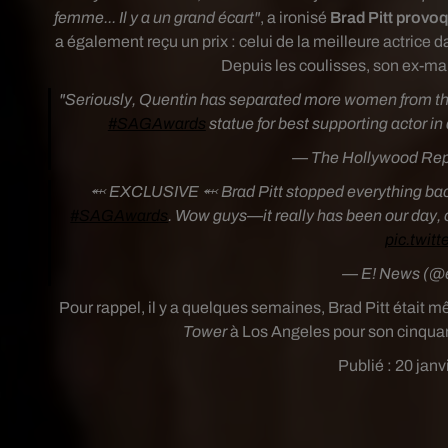
femme... Il y a un grand écart"
, a ironisé
Brad Pitt provoq
a également reçu un prix : celui de la meilleure actrice
Depuis les coulisses, son ex-mar
"Seriously, Quentin has separated more women from their
#SAGAwards
statue for best supporting actor in 
— The Hollywood Re
⬼️ EXCLUSIVE ⬼️ Brad Pitt stopped everything bac
#SAGAwards
. Wow guys—it really has been our day, 
pic.twit
— E! News (
Pour rappel, il y a quelques semaines, Brad Pitt était m
Tower
à Los Angeles pour son cinquanti
Publié : 20 janv