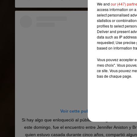
We and
our (447) partn
access information on a 
select personalised ad
statistics or combinatio
profiles to select person
Deliver and present adv
data such as IP address 
requested; Use precise g
based on information tra
Vous pouvez accepter en 
mes choix". Vous pouvez
ce site. Vous pouvez met
bas de chaque page.
Voir cette publication sur Instagram
Si hay algo que enloqueció al público de la gala de los SA
este domingo, fue el encuentro entre Jennifer Aniston y Bra
quien estuvo casada durante cinco años, compartió algun