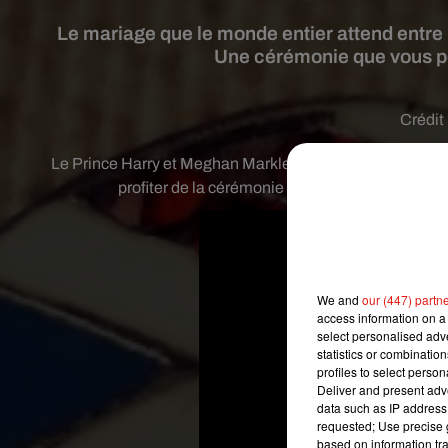
Le mariage que le monde entier attend entre 
Une cérémonie que vous pou
Crédit
Le Prince Harry et Meghan Markle se diront enfin « oui 
profiter de la cérémonie en intégralité et de l’a
We and
our (447) partn
access information on a 
select personalised ad
statistics or combinatio
profiles to select person
Deliver and present adv
data such as IP address 
requested; Use precise g
based on information tra