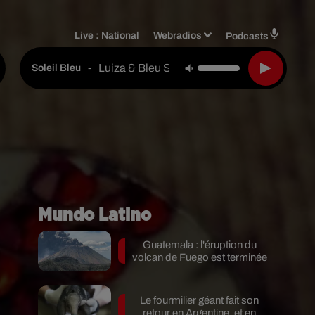
Live :
National
Webradios
Podcasts
Luiza & Bleu Soleil
-
Soleil Bleu
Mundo Latino
Guatemala : l'éruption du
volcan de Fuego est terminée
Le fourmilier géant fait son
retour en Argentine, et en