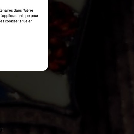
rtenaires dans "Gérer
s'appliqueront que pour
les cookies" situé en
de
ia
e
nt