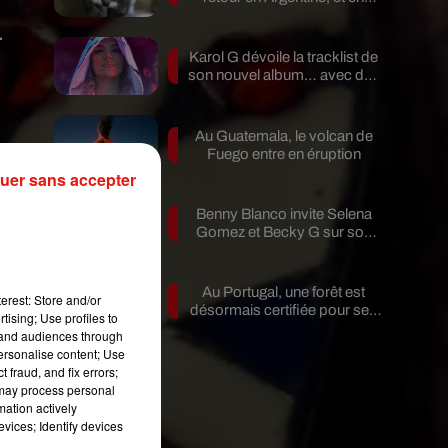
pleine...
.
Karol G dévoile la tracklist de
son nouvel album… avec des
invités...
Au Guatemala, le volcan de
Fuego entre en éruption
jà
uer sans accepter
Benny Blanco invite Selena
Gomez et Becky G sur son
nouveau single
Au Portugal, une forêt est
erest: Store and/or
désormais certifiée pour ses
tising; Use profiles to
bienfaits...
tand audiences through
personalise content; Use
 fraud, and fix errors;
 may process personal
mation actively
vices; Identify devices