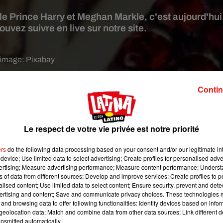
le Prince Harry et Meghan Markle, c'est aujourd'hui
vez suivre en live sur notre site.
 image:
Pixabay
» dans quelques minutes maintenant. Et vous pouvez d’ores et dé
Contin
rrivée des invités en lançant la vidéo en direct ci-dessous.
Le respect de votre vie privée est notre priorité
ers
do the following data processing based on your consent and/or our legitimate int
device; Use limited data to select advertising; Create profiles for personalised adver
vertising; Measure advertising performance; Measure content performance; Unders
ns of data from different sources; Develop and improve services; Create profiles to 
alised content; Use limited data to select content; Ensure security, prevent and detect
ertising and content; Save and communicate privacy choices. These technologies
and browsing data to offer following functionalities: Identify devices based on infor
eolocation data; Match and combine data from other data sources; Link different de
nsmitted automatically.