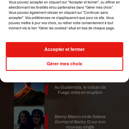
Vous pouvez accepter en cliquant sur "Accepter et fermer", ou affiner en
Mundo Latino
sélectionnant les finalités et/ou partenaires dans "Gérer mes choix".
Vous pouvez également refuser en cliquant sur "Continuer sans
accepter". Vos préférences ne s'appliqueront que pour ce site. Vous
pouvez mettre à jour vos choix, ou retirer votre consentement à tout
Le fourmilier géant fait son retour
moment via le lien "Gérer les cookies" situé en bas de chaque page.
en Argentine, et en pleine...
Accepter et fermer
Karol G dévoile la tracklist de
son nouvel album… avec des
Gérer mes choix
invités...
Au Guatemala, le volcan de
Fuego entre en éruption
Benny Blanco invite Selena
Gomez et Becky G sur son
nouveau single