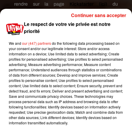
rendre sur la page
Kickstarter
(ici)
du
calendrier
Red
Hot 100 et de remplir quelques
Continuer sans accepter
critères précis, comme être résident européen et,
Le respect de votre vie privée est notre
bien évidemment, être roux.
priorité
Les deux hommes comptent également sur la
We and
our (447) partners
do the following data processing based on
générosité des internautes pour financer leur
your consent and/or our legitimate interest: Store and/or access
projet.
Une partie grande de cet argent sera
information on a device; Use limited data to select advertising; Create
profiles for personalised advertising; Use profiles to select personalised
même reversée à une noble cause :
«
Cette
advertising; Measure advertising performance; Measure content
année, nous avons fièrement décidé de soutenir
performance; Understand audiences through statistics or combinations
le travail de Terrence
Higgins
Trust, dont la
of data from different sources; Develop and improve services; Create
profiles to personalise content; Use profiles to select personalised
mission est de mettre fin à la transmission du VIH
content; Use limited data to select content; Ensure security, prevent and
au Royaume-Uni
».
detect fraud, and fix errors; Deliver and present advertising and content;
Save and communicate privacy choices. These technologies may
process personal data such as IP address and browsing data to offer
following functionalities: Identify devices based on information actively
requested; Use precise geolocation data; Match and combine data from
other data sources; Link different devices; Identify devices based on
information transmitted automatically.
Publié : 25 avril 2019 à 15h30 par Aurélie Amcn