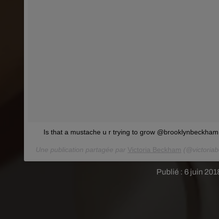
Is that a mustache u r trying to grow @brooklynbeckham
Une publication partagée par
Victoria Beckham
(@victoria
Publié : 6 juin 20