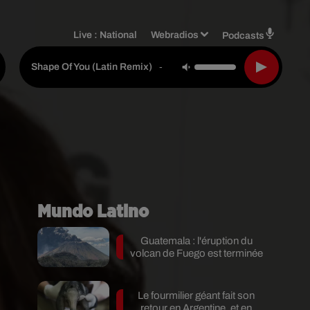
Live :
National
Webradios
Podcasts
Ed Sheeran Feat. Zion & Le
-
Shape Of You (latin Remix)
Mundo Latino
Guatemala : l'éruption du
volcan de Fuego est terminée
Le fourmilier géant fait son
retour en Argentine, et en