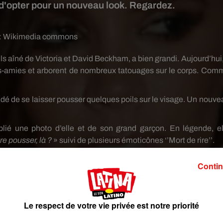
e d'opter pour un nouveau look. Regardez.
:
Wikimedia commons
 fils aîné de Victoria et David
Beckham
, a bien grandi.
Aujourd’hui,
es-amies et arborent de nombreux tatouages sur le corps.
Com
é de se laisser pousser quelques poils sur le visage.
Un nouve
blié une photo d’elle et de son grand garçon.
En légende, el
e pousser, là ?
»
suivi
de plusieurs émoticônes ‘’Mort de rire’’.
Contin
Le respect de votre vie privée est notre priorité