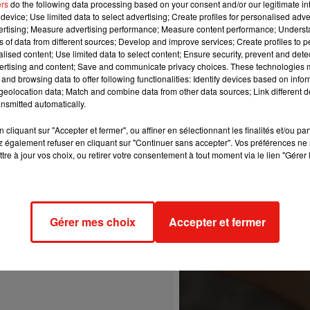
ers
do the following data processing based on your consent and/or our legitimate int
device; Use limited data to select advertising; Create profiles for personalised adver
vertising; Measure advertising performance; Measure content performance; Unders
ns of data from different sources; Develop and improve services; Create profiles to 
alised content; Use limited data to select content; Ensure security, prevent and detect
ertising and content; Save and communicate privacy choices. These technologies
and browsing data to offer following functionalities: Identify devices based on infor
eolocation data; Match and combine data from other data sources; Link different de
nsmitted automatically.
cliquant sur "Accepter et fermer", ou affiner en sélectionnant les finalités et/ou pa
 également refuser en cliquant sur "Continuer sans accepter". Vos préférences ne 
tre à jour vos choix, ou retirer votre consentement à tout moment via le lien "Gérer 
Gérer mes choix
Accepter et fermer