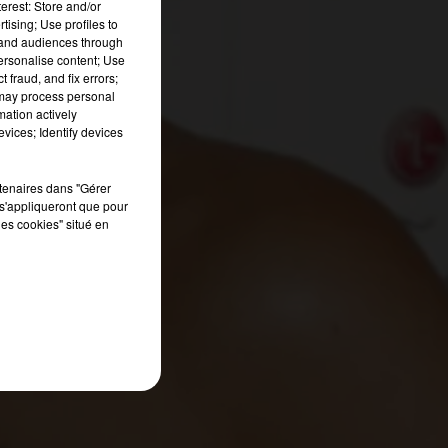
erest: Store and/or
tising; Use profiles to
tand audiences through
personalise content; Use
 fraud, and fix errors;
 may process personal
mation actively
vices; Identify devices
rtenaires dans "Gérer
s'appliqueront que pour
les cookies" situé en