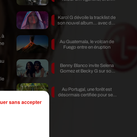
pleine...
Karol G dévoile la tracklist de
son nouvel album… avec des
invités...
 à
Au Guatemala, le volcan de
me
Fuego entre en éruption
au
Benny Blanco invite Selena
Gomez et Becky G sur son
nouveau single
le
Au Portugal, une forêt est
désormais certifiée pour ses
bienfaits...
uer sans accepter