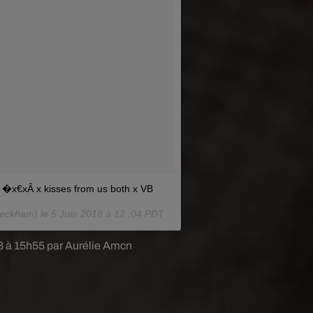
 �x€xÂ x kisses from us both x VB
beckham) le
5 Juin 2018 à 12 :04 PDT
18 à 15h55 par Aurélie Amcn