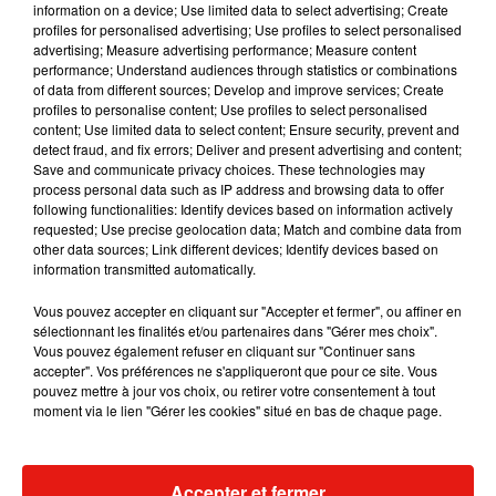
information on a device; Use limited data to select advertising; Create
fédérer toute une communauté derrière elle.
Et
profiles for personalised advertising; Use profiles to select personalised
si son compte officiel Youtube est suivi par près
advertising; Measure advertising performance; Measure content
performance; Understand audiences through statistics or combinations
de 11 millions d'abonnés
, ce n'est pas pour rien.
of data from different sources; Develop and improve services; Create
Elle a beau afficher une silhouette de rêve du haut
profiles to personalise content; Use profiles to select personalised
de ses 50 ans, J-Lo n'en reste pas moins une
content; Use limited data to select content; Ensure security, prevent and
detect fraud, and fix errors; Deliver and present advertising and content;
femme spontanée.
Save and communicate privacy choices. These technologies may
Pour preuve, la s
uperstar internationale a donné
process personal data such as IP address and browsing data to offer
following functionalities: Identify devices based on information actively
son numéro de téléphone à ses fans afin qu'ils
requested; Use precise geolocation data; Match and combine data from
puissent discuter avec elle.
"J'adore vous envoyer
other data sources; Link different devices; Identify devices based on
des SMS !"
, a-t-elle notamment révélé sur les
information transmitted automatically.
réseaux sociaux.
Il semblerait même que
Jennifer
Vous pouvez accepter en cliquant sur "Accepter et fermer", ou affiner en
Lopez ait
entamé des
conversations avec
sélectionnant les finalités et/ou partenaires dans "Gérer mes choix".
certains d'entre eux au cours du week-end
, leur
Vous pouvez également refuser en cliquant sur "Continuer sans
accepter". Vos préférences ne s'appliqueront que pour ce site. Vous
demandant quelles chansons elle devrait inclure
pouvez mettre à jour vos choix, ou retirer votre consentement à tout
pour sa prestation au Super Bowl, comme le
moment via le lien "Gérer les cookies" situé en bas de chaque page.
révèle site Hola USA.
"Salut !!!!! Un mois
seulement avant le Super Bowl! Quelle chanson
voulez-vous entendre sur ma liste de sets !?"
,
Accepter et fermer