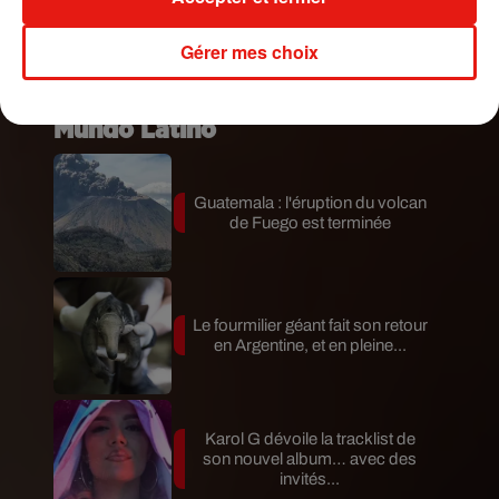
ont-il reçu. Fini le suspens,
voici le numéro de
Jennifer Lopez :
(305) 690-0379.
Bonne
Gérer mes choix
discussion !
Publié : 6 janvier 2020 à 11h00 par A.L.
Mundo Latino
Guatemala : l'éruption du volcan
de Fuego est terminée
Le fourmilier géant fait son retour
en Argentine, et en pleine...
Karol G dévoile la tracklist de
son nouvel album… avec des
invités...