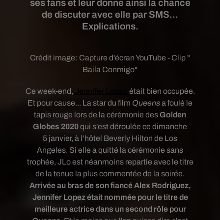
ses fans et leur donne ainsi la chance
de discuter avec elle par SMS...
Explications.
Crédit image:
Capture d'écran YouTube - Clip "
Baila Conmigo"
Ce week-end,
Jennifer Lopez
était bien occupée.
Et pour cause... La star du film
Queens
a foulé le
tapis rouge lors de la cérémonie des
Golden
Globes 2020
qui s'est déroulée ce
dimanche
5 janvier, à l’hôtel Beverly Hilton de Los
Angeles.
Si elle a quitté la cérémonie sans
trophée, JLo est néanmoins repartie avec le titre
de la tenue la plus commentée de la soirée.
Arrivée au bras de son fiancé Alex Rodriguez,
Jennifer Lopez était nommée pour le titre de
meilleure actrice dans un second rôle pour