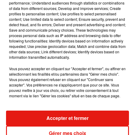
Mundo Latino
performance; Understand audiences through statistics or combinations
of data from different sources; Develop and improve services; Create
profiles to personalise content; Use profiles to select personalised
content; Use limited data to select content; Ensure security, prevent and
Guatemala : l'éruption du volcan
detect fraud, and fix errors; Deliver and present advertising and content;
de Fuego est terminée
Save and communicate privacy choices. These technologies may
process personal data such as IP address and browsing data to offer
following functionalities: Identify devices based on information actively
requested; Use precise geolocation data; Match and combine data from
other data sources; Link different devices; Identify devices based on
Le fourmilier géant fait son retour
information transmitted automatically.
en Argentine, et en pleine...
Vous pouvez accepter en cliquant sur "Accepter et fermer", ou affiner en
sélectionnant les finalités et/ou partenaires dans "Gérer mes choix".
Vous pouvez également refuser en cliquant sur "Continuer sans
accepter". Vos préférences ne s'appliqueront que pour ce site. Vous
Karol G dévoile la tracklist de
pouvez mettre à jour vos choix, ou retirer votre consentement à tout
son nouvel album… avec des
moment via le lien "Gérer les cookies" situé en bas de chaque page.
invités...
Accepter et fermer
Au Guatemala, le volcan de
Fuego entre en éruption
Gérer mes choix