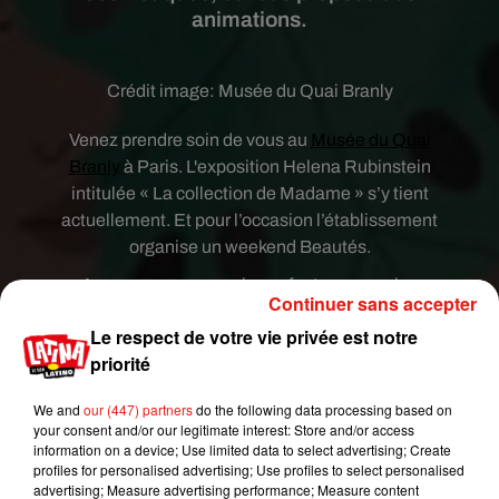
animations.
Crédit image:
Musée du Quai Branly
Venez prendre soin de vous au
Musée du Quai
Branly
à Paris. L'exposition Helena Rubinstein
intitulée « La collection de Madame » s’y tient
actuellement. Et pour l’occasion l’établissement
organise un weekend Beautés.
Au programme pour les enfants comme les
Continuer sans accepter
adultes : une dizaine d’animations autour du bien-
Le respect de votre vie privée est notre
être et de la beauté, des ateliers cosmétiques, des
priorité
masterclass, du live painting ainsi que des contes
pour les petits. Bref, de quoi profiter de l’exposition
We and
our (447) partners
do the following data processing based on
et vous détendre le temps d’un weekend.
your consent and/or our legitimate interest: Store and/or access
information on a device; Use limited data to select advertising; Create
Publié : 27 février 2020 à 9h14 par Gianni
profiles for personalised advertising; Use profiles to select personalised
CASTILLO
advertising; Measure advertising performance; Measure content