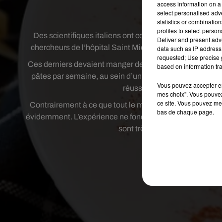
access information on a 
select personalised ad
Crédit
statistics or combinatio
profiles to select person
Des scientifiques italiens ont constaté que les pâtes p
Deliver and present adv
chercheurs de l’hôpital Saint Michael de Toronto au Ca
data such as IP address 
requested; Use precise g
Ces derniers devaient manger des pâtes, unique source d
based on information tra
pâtes par semaine, au sein d’un régime alimentaire très
Vous pouvez accepter en 
réussi à perdre environ 500 
mes choix". Vous pouvez
ce site. Vous pouvez met
Contrairement à ce que tout le monde pense, les pâtes 
bas de chaque page.
évidemment. L’expérience ne fonctionne pas si le régime 
sont très consistantes et sont
Publié : 25 avril 201