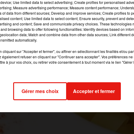
device; Use limited data to select advertising; Create profiles for personalised adver
vertising; Measure advertising performance; Measure content performance; Unders
 image:
Pixabay
ns of data from different sources; Develop and improve services; Create profiles to 
alised content; Use limited data to select content; Ensure security, prevent and detect
ermettaient de perdre du poids. Pour en arriver à ce constat, des
ertising and content; Save and communicate privacy choices. These technologies
nada ont mené une étude réalisée sur plus de 2000 participants.
and browsing data to offer following functionalities: Identify devices based on infor
eolocation data; Match and combine data from other data sources; Link different de
e glucides le temps de l’expérience. Ils ont mangé trois plats d
nsmitted automatically.
 faible en apport glycémique. Résultat, les participants ont tous
cliquant sur "Accepter et fermer", ou affiner en sélectionnant les finalités et/ou pa
grammes à la fin de l’expérimentation.
 également refuser en cliquant sur "Continuer sans accepter". Vos préférences ne 
tre à jour vos choix, ou retirer votre consentement à tout moment via le lien "Gérer 
sont donc nos amis, tant qu’on n’abuse pas trop des sauces bie
alimentaire n’est constitué que de pâtes, c’est évident. Les pât
 donc très efficaces pendant un régime.
8 à 9h02 par Caroline Piveteau
Gérer mes choix
Accepter et fermer