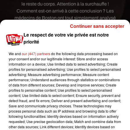
le reste du corps. Attention à la surchauffe !
Comment est-on arrivé à cette conclusion ? Les
médecins de Boston ont tout simplement analysé
plus de 600 trentenaires entre 2000 et 2017. 53%
Continuer sans accepter
d’entre eux portaient des caleçons, les autres des
Le respect de votre vie privée est notre
boxers, des slips. Les porteurs de caleçons ont
priorité
ainsi 33% de sperme en plus que les autres !
We and
our (447) partners
do the following data processing based on
your consent and/or our legitimate interest: Store and/or access
information on a device; Use limited data to select advertising; Create
profiles for personalised advertising; Use profiles to select personalised
advertising; Measure advertising performance; Measure content
performance; Understand audiences through statistics or combinations
of data from different sources; Develop and improve services; Create
profiles to personalise content; Use profiles to select personalised
content; Use limited data to select content; Ensure security, prevent and
detect fraud, and fix errors; Deliver and present advertising and content;
Save and communicate privacy choices. These technologies may
process personal data such as IP address and browsing data to offer
following functionalities: Identify devices based on information actively
requested; Use precise geolocation data; Match and combine data from
other data sources; Link different devices; Identify devices based on