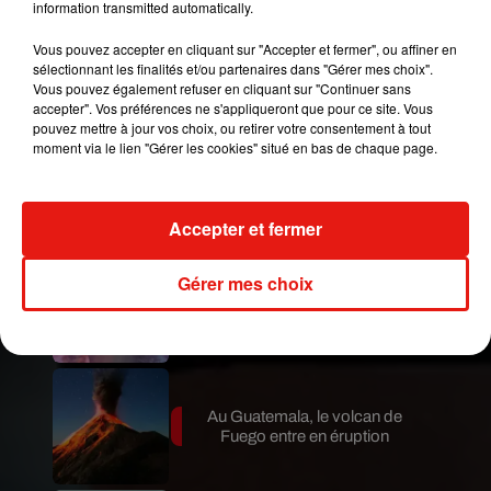
information transmitted automatically.
Vous pouvez accepter en cliquant sur "Accepter et fermer", ou affiner en
sélectionnant les finalités et/ou partenaires dans "Gérer mes choix".
Publié : 10 août 2018 à 7h35 par Clément Gwizdz
Vous pouvez également refuser en cliquant sur "Continuer sans
Mundo Latino
accepter". Vos préférences ne s'appliqueront que pour ce site. Vous
pouvez mettre à jour vos choix, ou retirer votre consentement à tout
moment via le lien "Gérer les cookies" situé en bas de chaque page.
Le fourmilier géant fait son retour
en Argentine, et en pleine...
Accepter et fermer
Gérer mes choix
Karol G dévoile la tracklist de
son nouvel album… avec des
invités...
Au Guatemala, le volcan de
Fuego entre en éruption