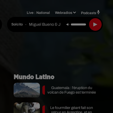
Live :
National
Webradios
Podcasts
Miguel Bueno & Juan Duque
-
Solcito
Mundo Latino
Guatemala : l'éruption du
volcan de Fuego est terminée
Le fourmilier géant fait son
retour en Argentine, et en