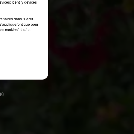
vices; Identify devices
rtenaires dans "Gérer
s'appliqueront que pour
les cookies" situé en
jà