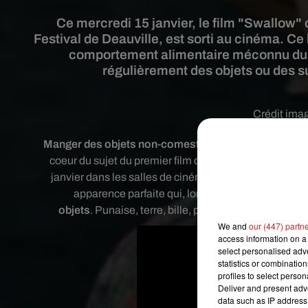
Ce mercredi 15 janvier, le film "Swallow" 
Festival de Deauville, est sorti au cinéma. C
comportement alimentaire méconnu du gr
régulièrement des objets ou des s
Crédit ima
Manger des objets non-comestibles volontairement exi
coeur du sujet du premier film du réalisateur américa
janvier dans les salles de cinéma, relate l'histoire d
apparence parfaite qui, lorsqu'elle tombe encein
objets
.
Punaise, terre, bille, pile, savon… Tout ce
We and
our (447) partn
access information on a 
select personalised ad
statistics or combinatio
profiles to select person
Deliver and present adv
data such as IP address 