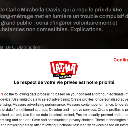
de Carlo Mirabella-Davis, qui a reçu le prix du 45e
e long-métrage met en lumière un trouble compulsif 
and public : celui d'ingérer volontairement et
ubstances non comestibles. Explications.
ge:
UFO Distribution
Contin
ste, et cela s'appelle la maladie de Pica
. C'est exactement le
in Carlo Mirabella-Davis, qui avec
Swallow
, sorti ce mercredi 15
e Hunter (interprétée par l'actrice Haley Bennett), une épouse en
te,
se met étrangement à ingérer de manière répétée des
Le respect de votre vie privée est notre priorité
la disparait successivement dans l'estomac de la jeune femme.
ers
do the following data processing based on your consent and/or our legitimate int
device; Use limited data to select advertising; Create profiles for personalised adver
vertising; Measure advertising performance; Measure content performance; Unders
ns of data from different sources; Develop and improve services; Create profiles to 
alised content; Use limited data to select content; Ensure security, prevent and detect
ertising and content; Save and communicate privacy choices. These technologies
and browsing data to offer following functionalities: Identify devices based on infor