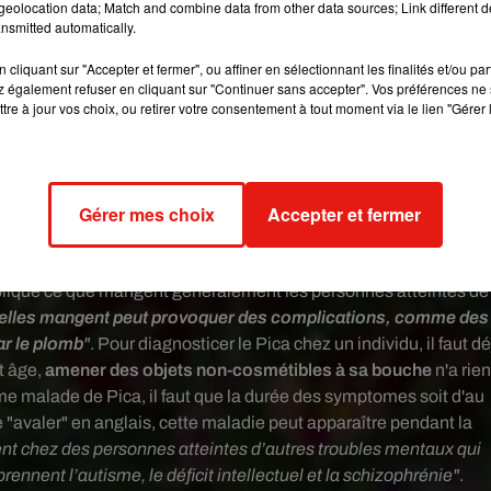
eolocation data; Match and combine data from other data sources; Link different de
nsmitted automatically.
cliquant sur "Accepter et fermer", ou affiner en sélectionnant les finalités et/ou pa
 également refuser en cliquant sur "Continuer sans accepter". Vos préférences ne 
tre à jour vos choix, ou retirer votre consentement à tout moment via le lien "Gérer 
Gérer mes choix
Accepter et fermer
ouble alimentaire qui intrigue
lique ce que mangent généralement les personnes atteintes de
’elles mangent peut provoquer des complications, comme des
ar le plomb
"
. Pour diagnosticer le Pica chez un individu, il faut dé
et âge,
amener des objets non-cosmétibles à sa bouche
n'a rien
me malade de Pica, il faut que la durée des symptomes soit d'au
ie "avaler" en anglais, cette maladie peut apparaître pendant la
ent chez des personnes atteintes d’autres troubles mentaux qui
nnent l’autisme, le déficit intellectuel et la schizophrénie"
.