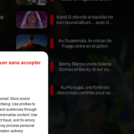
pleine...
du
Karol G dévoile la tracklist de
son nouvel album… avec des
invités...
Au Guatemala, le volcan de
Fuego entre en éruption
uer sans accepter
Benny Blanco invite Selena
Gomez et Becky G sur son
nouveau single
Au Portugal, une forêt est
désormais certifiée pour ses
erest: Store and/or
bienfaits...
tising; Use profiles to
tand audiences through
personalise content; Use
 fraud, and fix errors;
 may process personal
mation actively