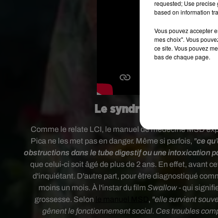
requested; Use precise g
based on information tra
Vous pouvez accepter en 
mes choix". Vous pouvez
ce site. Vous pouvez met
bas de chaque page.
Le syndrome Pica, un tr
Comme le relate LCI, le manuel de médecine MSD exp
Pica ne les met pas en danger. Même si parfois,
"
ce qu
obstructions dans le tube digestif ou une intoxication p
que celui-ci soit âgé de plus de 2 ans. En effet, avant c
d'inquiétant. D'autre part, pour être diagnostiqué com
moins un mois. À l'instar du
film
Swallow
- qui signif
grossesse. Selon
le manuel MSD
,
"elle survient souv
gênent le fonctionnement social. Ces troubles compre