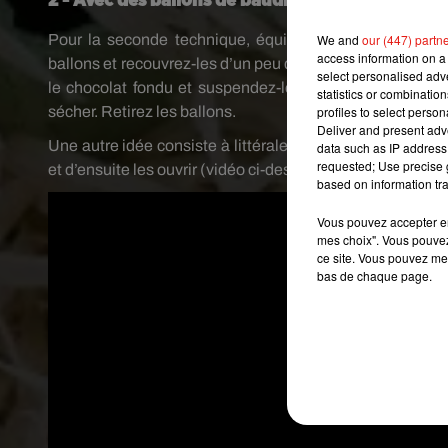
2 - Avec des ballons de baudruche
Pour la seconde technique, équipez-vous d’un ballon 
We and
our (447) partn
access information on a 
ballons et recouvrez-les d’un peu d’huile pendant que l
select personalised ad
le chocolat fondu et suspendez-les au niveau du nœud à
statistics or combinatio
sécher. Retirez les ballons.
profiles to select person
Deliver and present adv
Une autre idée consiste à littéralement remplir des petit
data such as IP address 
requested; Use precise g
et d’ensuite les ouvrir (vidéo ci-dessous). Tadaaam, le tou
based on information tra
Vous pouvez accepter en 
mes choix". Vous pouvez
ce site. Vous pouvez met
bas de chaque page.