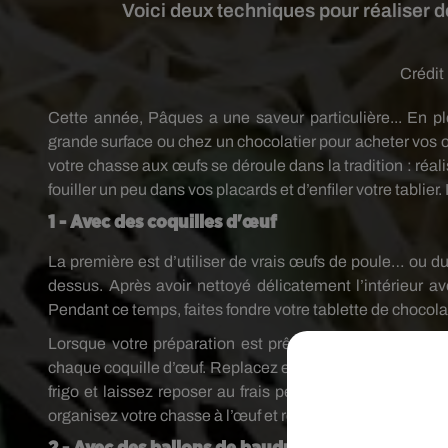
Voici deux techniques pour réaliser d
Crédit
Cette année, Pâques a une saveur particulière... En pl
grande surface ou chez un chocolatier pour acheter vos œ
votre chasse aux œufs se déroule dans la tradition : réal
fouiller un peu dans vos placards et d’enfiler votre tablier
1 - Avec des coquilles d'œuf
La première est d’utiliser de vrais œufs de poule… ou du
dessus. Après avoir nettoyé délicatement l’intérieur av
Pendant ce temps, faites fondre votre tablette de chocolat 
Lorsque votre préparation est prête, remplissez entièr
chaque coquille d’œuf. Replacez ensuite vos œufs dans 
frigo et laissez reposer au frais pendant deux bonnes h
organisez votre chasse à l’œuf et régalez-vous !