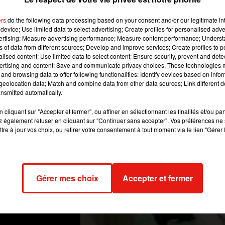
de baudruche préalablement nettoyé à l’eau claire. Gonflez l
ers
do the following data processing based on your consent and/or our legitimate int
device; Use limited data to select advertising; Create profiles for personalised adver
e chocolat fond au bain-marie. Trempez ensuite chaque ballon da
vertising; Measure advertising performance; Measure content performance; Unders
 l’aide d’une baguette ou d’une pince à linge afin de les fai
ns of data from different sources; Develop and improve services; Create profiles to 
alised content; Use limited data to select content; Ensure security, prevent and detect
ertising and content; Save and communicate privacy choices. These technologies
s ballons de baudruche de chocolat, de les laisser reposer au fra
and browsing data to offer following functionalities: Identify devices based on infor
eolocation data; Match and combine data from other data sources; Link different de
r est joué !
nsmitted automatically.
cliquant sur "Accepter et fermer", ou affiner en sélectionnant les finalités et/ou pa
 également refuser en cliquant sur "Continuer sans accepter". Vos préférences ne 
tre à jour vos choix, ou retirer votre consentement à tout moment via le lien "Gérer 
Gérer mes choix
Accepter et fermer