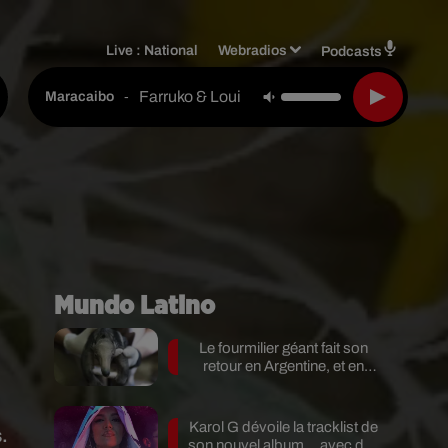
Live :
National
Webradios
Podcasts
Farruko & Louis Bpm & Makaco El Cerebro
-
Maracaibo
Mundo Latino
Le fourmilier géant fait son
retour en Argentine, et en
pleine...
Karol G dévoile la tracklist de
.
son nouvel album… avec des