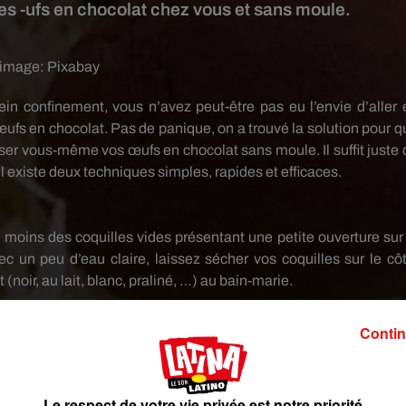
es -ufs en chocolat chez vous et sans moule.
 image:
Pixabay
ein confinement, vous n’avez peut-être pas eu l’envie d’aller 
ufs en chocolat. Pas de panique, on a trouvé la solution pour q
iser vous-même vos œufs en chocolat sans moule. Il suffit juste 
. Il existe deux techniques simples, rapides et efficaces.
 moins des coquilles vides présentant une petite ouverture sur 
ec un peu d’eau claire, laissez sécher vos coquilles sur le côt
(noir, au lait, blanc, praliné, …) au bain-marie.
ement la coquille ou recouvrez simplement la surface interne 
Contin
leur emballage en carton ou dans le compartiment à œufs de vot
eures. Enfin, écalez vos œufs comme s’il s’agissait d’œufs dur
Le respect de votre vie privée est notre priorité