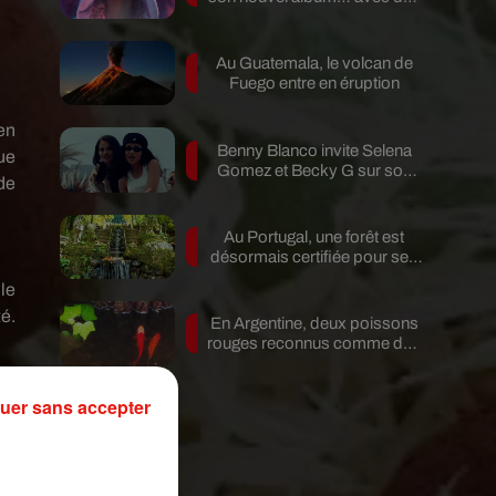
invités...
Au Guatemala, le volcan de
Fuego entre en éruption
en
Benny Blanco invite Selena
ue
Gomez et Becky G sur son
de
nouveau single
Au Portugal, une forêt est
désormais certifiée pour ses
bienfaits...
le
é.
En Argentine, deux poissons
rouges reconnus comme des
êtres...
de
uer sans accepter
re
s,