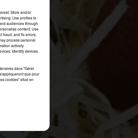
es
erest: Store and/or
tising; Use profiles to
ns
tand audiences through
re
personalise content; Use
 fraud, and fix errors;
 may process personal
is
mation actively
vices; Identify devices
rtenaires dans "Gérer
s'appliqueront que pour
les cookies" situé en