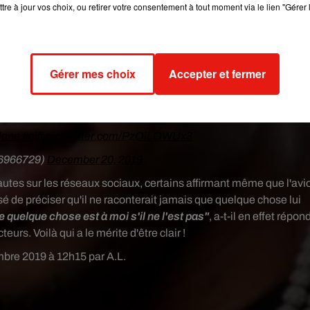
re un avion privé
tre à jour vos choix, ou retirer votre consentement à tout moment via le lien "Gérer 
eur portoricain s'est permis
un luxe qu'il n'avait jamais imagin
t arrivé juste après son voyage en Europe où il était en tournée
'est confié, en story Instagram, sur sa nouvelle acquisition qu'il
Gérer mes choix
Accepter et fermer
nier album.
"Dieu merci, une autre réussite"
, a-t-il déclaré sur les
ses fans.
"J'ai toujours rêvé d'avoir un avion. C'est fait, je n'y croi
t merci à tous mes fans"
, a-t-il lâché.
lane
#gift
pic.twitter.com/PzOiLOWUx3
6966729)
December 20, 2019
autes sur les réseaux sociaux, certains affirmant même que l'avi
sé de
préciser qu'il ne raconterait jamais que quelque chose lui
e quelque chose est à moi s'il ne l'est pas"
, a-t-il en effet répon
urs. Voilà qui a le mérite d'être clair !
mbre 2019 à 12h15 par A.L.