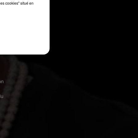
les cookies" situé en
é
 a
s
on
du