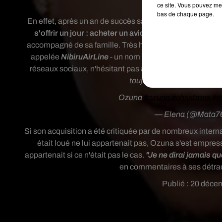
Ozuna s'off
ce site. Vous pouvez met
bas de chaque page.
En effet, a
près un an de succès sans précédent,
le chant
s'offrir un jour
: acheter un avion privé
.
Le "cadeau" es
accompagné de sa famille.
Très heureux et ému,
Ozuna s
appelée
NibiruAirLine
- un nom en hommage à son der
réseaux sociaux, n'hésitant pas à remercier également 
toujours pas. Merci Dieu e
Ozuna
#ozuna
#christmas
#p
— Elena (@Mata7
Si son acquisition a été critiquée par de nombreux intern
était loué ne lui appartenait pas, Ozuna s'est
empres
appartenait si ce n'était pas le cas.
"Je ne dirai jamais qu
en commentaires à ses détracte
Publié : 20 déce