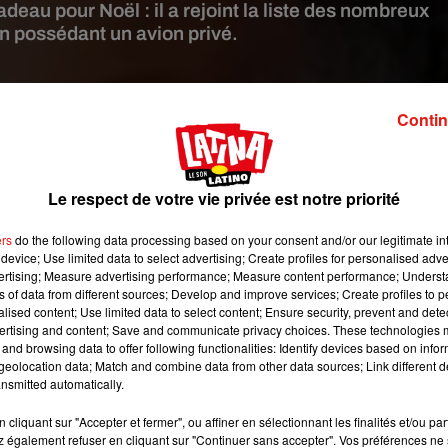
cadeau pour Noël : il a rejoint la liste des nombreux
n possédant un avion privé.
ge:
Sony Music Latin
Contin
able. Depuis plusieurs semaines, le chanteur portoricain carton
on avec quatre autres grands noms de la scène musicale latine
mais également avec la sortie
de sa première collaboration av
Le respect de votre vie privée est notre priorité
Rosalia,
intitulée
Yo X Ti, Tu X Mi
.
ers
do the following data processing based on your consent and/or our legitimate int
roisième album studio intitulé
Nibiru
qui comporte
de nombreus
device; Use limited data to select advertising; Create profiles for personalised adver
, Sech, DJ Snake, Anuel AA, Snoop Dogg ou encore Nicky Ja
vertising; Measure advertising performance; Measure content performance; Unders
ns of data from different sources; Develop and improve services; Create profiles to 
à la star portoricaine.
"Ce que les gens ne comprennent pas
alised content; Use limited data to select content; Ensure security, prevent and detect
é. Je ne veux pas livrer à mes fans quelque chose qui n'a pas
ertising and content; Save and communicate privacy choices. These technologies
 me satisfait pas complètement.
Je suis en train de mettre la touc
and browsing data to offer following functionalities: Identify devices based on infor
eolocation data; Match and combine data from other data sources; Link different de
et expliqué Ozuna quelques jours avant la sortie de l'album, com
nsmitted automatically.
 ses fans, l
'artiste aime aussi se faire plaisir de temps en temps 
sant à lui...
cliquant sur "Accepter et fermer", ou affiner en sélectionnant les finalités et/ou pa
 également refuser en cliquant sur "Continuer sans accepter". Vos préférences ne 