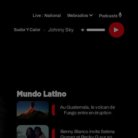
Live :
National
Webradios
Podcasts
Johnny Sky
-
Sudor Y Calor
Mundo Latino
Au Guatemala, le volcan de
Fuego entre en éruption
Benny Blanco invite Selena
Gomez et Becky G sur son