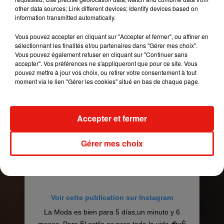
other data sources; Link different devices; Identify devices based on
fort.
Le
chanteur de trap latino et de reggaeton
information transmitted automatically.
américain est apparu sur Instagram avec une
chevelure blonde platine
! Un second look qui a
Vous pouvez accepter en cliquant sur "Accepter et fermer", ou affiner en
sélectionnant les finalités et/ou partenaires dans "Gérer mes choix".
littéralement séduit la toile à en voir les milliers de
Vous pouvez également refuser en cliquant sur "Continuer sans
likes
obtenus en quelques heures seulement.
accepter". Vos préférences ne s'appliqueront que pour ce site. Vous
pouvez mettre à jour vos choix, ou retirer votre consentement à tout
moment via le lien "Gérer les cookies" situé en bas de chaque page.
Accepter et fermer
Gérer mes choix
Voir cette publication sur Instagram
La Moda es bien para 5 días,un minuto y 6