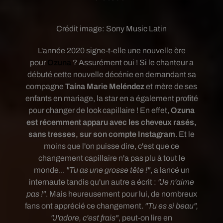
Crédit image:
Sony Music Latin
L'année 2020 signe-t-elle une nouvelle ère
pour
Ozuna
? Assurément oui ! Si le chanteur a
débuté cette nouvelle décénie en demandant sa
compagne
Taína Marie Meléndez
et mère de ses
enfants en mariage, la star en a également profité
pour changer de look capillaire ! En effet,
Ozuna
est récemment apparu avec les cheveux rasés,
sans tresses, sur son compte Instagram
. Et le
moins que l'on puisse dire, c'est que ce
changement capillaire n'a pas plu à tout le
monde...
"Tu as une grosse tête !"
, a lancé un
internaute tandis qu'un autre a écrit :
"Je n'aime
pas !"
. Mais heureusement pour lui, de nombreux
fans ont apprécié ce changement.
"Tu es si beau",
"J'adore, c'est frais"
, peut-on lire en