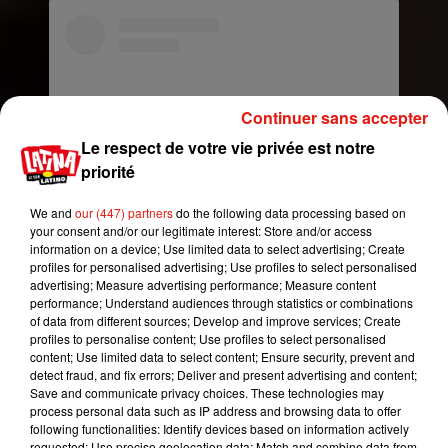
Continuer sans accepter
Le respect de votre vie privée est notre
priorité
We and
our (447) partners
do the following data processing based on
your consent and/or our legitimate interest: Store and/or access
information on a device; Use limited data to select advertising; Create
Voir cette publication sur Instagram
profiles for personalised advertising; Use profiles to select personalised
advertising; Measure advertising performance; Measure content
TODO COMIENZA ESTE PRÓXIMO 14 DE FEB
performance; Understand audiences through statistics or combinations
EN LA REPUBLICA DOMINICANA!!!! #Adicto
of data from different sources; Develop and improve services; Create
�xÈ
profiles to personalise content; Use profiles to select personalised
content; Use limited data to select content; Ensure security, prevent and
Une publication partagée par
OZUNA
(@ozuna) le
25 Janv.
detect fraud, and fix errors; Deliver and present advertising and content;
Save and communicate privacy choices. These technologies may
process personal data such as IP address and browsing data to offer
Mais voilà. Quelques jours après ce changement
following functionalities: Identify devices based on information actively
capillaire, Ozuna a décidé de frapper encore plus
requested; Use precise geolocation data; Match and combine data from