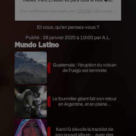
meses. Pero El estilo es para toda la vida �xÈ
Une publication partagée par
OZUNA
(@ozuna) le
27 Janv.
Et vous, qu'en pensez-vous ?
Publié : 28 janvier 2020 à 11h00 par A.L.
Mundo Latino
Guatemala : l'éruption du volcan
de Fuego est terminée
Le fourmilier géant fait son retour
en Argentine, et en pleine...
Karol G dévoile la tracklist de
son nouvel album… avec des