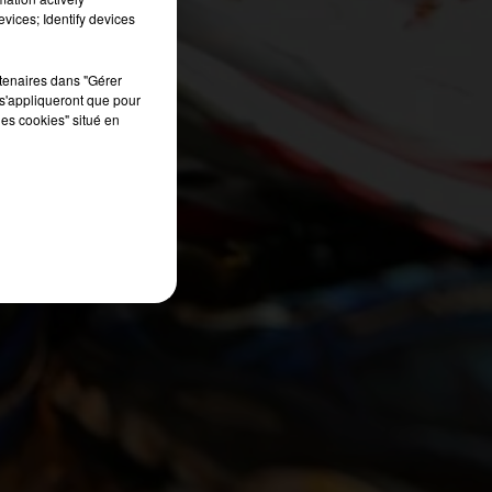
vices; Identify devices
et
0%
rtenaires dans "Gérer
s'appliqueront que pour
les cookies" situé en