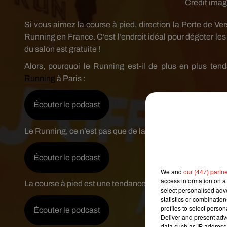
Crédit ima
Si vous aimez la course à pied, direction la Porte de Vers
Running en France. C’est l’endroit idéal pour dégoter les
du salon est gratuite !
Alors, pourquoi le Running est-il de plus en plus te
Running
à Paris :
Écouter le podcast
Le Running, ce n’est pas que de la course à pied, car il ex
Écouter le podcast
We and
our (447) partn
access information on a 
La course à pied est une tendance de plus en plus à la m
select personalised ad
statistics or combinatio
profiles to select person
Écouter le podcast
Deliver and present adv
data such as IP address 