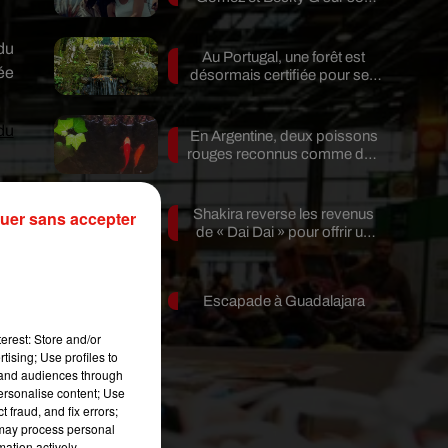
nouveau single
du
Au Portugal, une forêt est
ée
désormais certifiée pour ses
bienfaits...
du
En Argentine, deux poissons
rouges reconnus comme des
êtres...
Shakira reverse les revenus
uer sans accepter
de « Dai Dai » pour offrir un
avenir...
Escapade à Guadalajara
erest: Store and/or
tising; Use profiles to
tand audiences through
personalise content; Use
 fraud, and fix errors;
 may process personal
mation actively