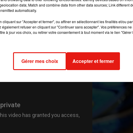
eolocation data; Match and combine data from other data sources; Link different de
ent dédié au bien-être, avec la possibilité de vous faire masser 
nsmitted automatically.
aussi profiter d’un espace nutrition ou encore d’un espace 10
cliquant sur "Accepter et fermer", ou affiner en sélectionnant les finalités et/ou pa
 également refuser en cliquant sur "Continuer sans accepter". Vos préférences ne 
es "bons plans latinos" de Jérôme.
tre à jour vos choix, ou retirer votre consentement à tout moment via le lien "Gérer 
o Latina du lundi au vendredi à 12h et 20h
er de vos bons plans en Ile-de-France ou à l'étranger.
Gérer mes choix
Accepter et fermer
sserez peut-être aussi à l'antenne sur Latina !