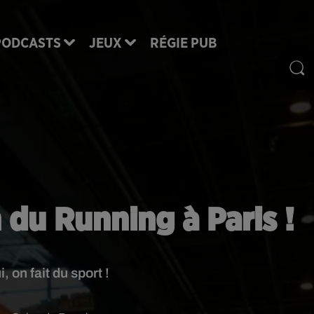
PODCASTS
JEUX
RÉGIE PUB
 du Running à Paris !
, on fait du sport !