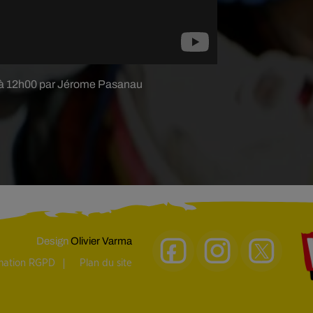
18 à 12h00 par Jérome Pasanau
Design
Olivier Varma
rmation RGPD
Plan du site