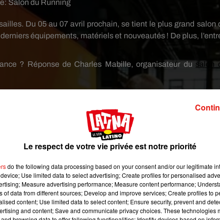
ge:
Salon du Running
ailles. Du 05 au 07 avril prochain, se tient le plus grand salon 
 derniers équipements, matériels et nouveautés ! De plus, l’entr
ndance ? Réponse de Charles Mabille, organisateur du
salon 
Contin
iste de nombreuses disciplines qui gravitent tout autour :
Le respect de votre vie privée est notre priorité
ers
do the following data processing based on your consent and/or our legitimate int
device; Use limited data to select advertising; Create profiles for personalised adver
ode selon Charles :
vertising; Measure advertising performance; Measure content performance; Unders
ns of data from different sources; Develop and improve services; Create profiles to 
alised content; Use limited data to select content; Ensure security, prevent and detect
ertising and content; Save and communicate privacy choices. These technologies
and browsing data to offer following functionalities: Identify devices based on infor