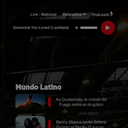
Live :
National
Webradios
Podcasts
Eduardo Luzqui
-
Someone You Loved (lambada Francesa)
Mundo Latino
Au Guatemala, le volcan de
Fuego entre en éruption
Benny Blanco invite Selena
Gomez et Becky G sur son