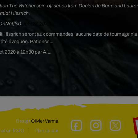
tion The Witcher spin-off series from Declan de Barra and Laure
midt Hissrich.
nNetflix)
July 27, 2020
t Hissrich
seront aux commandes, aucune date de tournage n'a
été évoquée. Patience...
llet 2020 à 12h30 par A.L.
Design
Olivier Varma
rmation RGPD
Plan du site