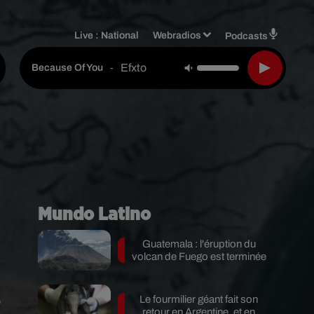
Live :
National
Webradios
Podcasts
Efxto
-
Because Of You
Mundo Latino
Guatemala : l'éruption du
volcan de Fuego est terminée
Le fourmilier géant fait son
"
retour en Argentine, et en