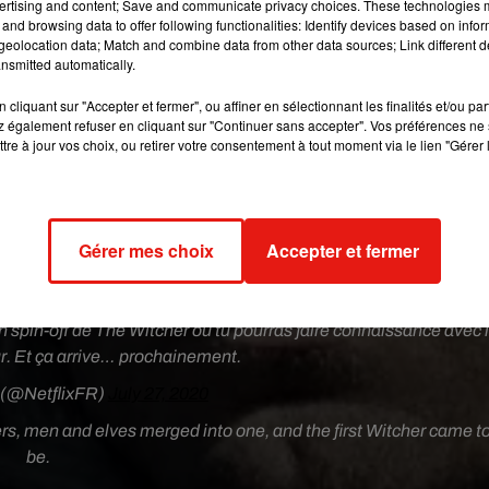
ertising and content; Save and communicate privacy choices. These technologies
? On prépare la mini-série 'The Witcher : Blood Origin',
un spin-o
and browsing data to offer following functionalities: Identify devices based on infor
eolocation data; Match and combine data from other data sources; Link different de
le tout premier Sorceleur
. Et ça arrive… prochainement"
,
a ains
nsmitted automatically.
x épisodes ? L’histoire du premier Sorceleur, 1.200 ans avant cell
v joué par Henry Cavill.
cliquant sur "Accepter et fermer", ou affiner en sélectionnant les finalités et/ou pa
 également refuser en cliquant sur "Continuer sans accepter". Vos préférences ne 
onduit à la 'conjonction des sphères', lorsque les mondes des
tre à jour vos choix, ou retirer votre consentement à tout moment via le lien "Gérer 
re plus qu'un". "Depuis que j'ai lu pour la première fois les livr
 quoi ressemblait vraiment le monde des Elfes avant l'arrivée
rigin
racontera l'histoire de la civilisation elfique avant sa chute e
tout premier sorceleur",
a déclaré le showrunner.
Gérer mes choix
Accepter et fermer
st-ce que tu sais qui est le premier Sorceleur ?
un spin-off de The Witcher où tu pourras faire connaissance avec 
r. Et ça arrive… prochainement.
e (@NetflixFR)
July 27, 2020
ers, men and elves merged into one, and the first Witcher came t
be.