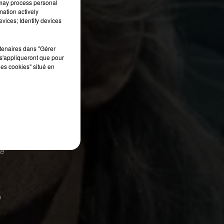
 may process personal
ff
mation actively
vices; Identify devices
i
e
rtenaires dans "Gérer
s'appliqueront que pour
les cookies" situé en
es
t
le
o