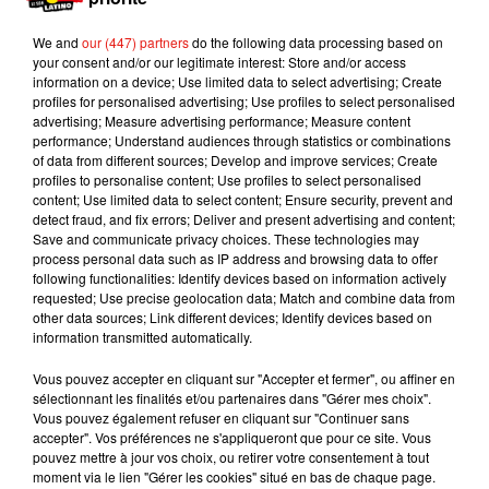
conduira entre les salles.
We and
our (447) partners
do the following data processing based on
En revanche ce musée est accessible
your consent and/or our legitimate interest: Store and/or access
uniquement sur
réservation
et n’est pas ouvert
information on a device; Use limited data to select advertising; Create
profiles for personalised advertising; Use profiles to select personalised
tout le temps. Par exemple des sessions sont
advertising; Measure advertising performance; Measure content
prévues tous les jours jusqu’au 13 mai prochain.
performance; Understand audiences through statistics or combinations
Puis de façon plus sporadique jusqu’au 27 mai.
of data from different sources; Develop and improve services; Create
profiles to personalise content; Use profiles to select personalised
Côté tarif, comptez 16,80€ pour les adultes ; 8,80
content; Use limited data to select content; Ensure security, prevent and
pour les enfants de 4 à 11 ans.
detect fraud, and fix errors; Deliver and present advertising and content;
Save and communicate privacy choices. These technologies may
Publié : 2 mai 2018 à 8h36 par Maud Tambellini
process personal data such as IP address and browsing data to offer
Mundo Latino
following functionalities: Identify devices based on information actively
requested; Use precise geolocation data; Match and combine data from
other data sources; Link different devices; Identify devices based on
information transmitted automatically.
Le fourmilier géant fait son retour
en Argentine, et en pleine...
Vous pouvez accepter en cliquant sur "Accepter et fermer", ou affiner en
sélectionnant les finalités et/ou partenaires dans "Gérer mes choix".
Vous pouvez également refuser en cliquant sur "Continuer sans
accepter". Vos préférences ne s'appliqueront que pour ce site. Vous
Karol G dévoile la tracklist de
pouvez mettre à jour vos choix, ou retirer votre consentement à tout
son nouvel album… avec des
moment via le lien "Gérer les cookies" situé en bas de chaque page.