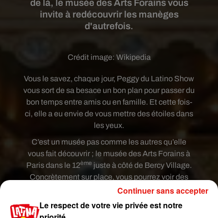
de là, le musée des Arts Forains vous
invite à redécouvrir les manèges
d'autrefois.
Crédit image:
Wikipedia
Vous le savez, chaque jour, Peggy du Latino Show
vous sort de sa besace un bon plan pour passer du
bon temps entre amis ou en famille. Et cette fois-
ci, elle a eu envie de vous mettre des étoiles dans
les yeux.
C’est un musée pas comme les autres qu’elle
vous fait découvrir ; le musée des Arts Forains à
ème
Paris dans le 12
juste à côté de Bercy Village.
Concrètement sur place, vous pourrez voir des
manèges datant de 1850 à 1950 mais aussi
Continuer sans accepter
monter dessus ! C’est d’avantage un musée-
Le respect de votre vie privée est notre
spectacle puisqu’un guide comédien vous
priorité