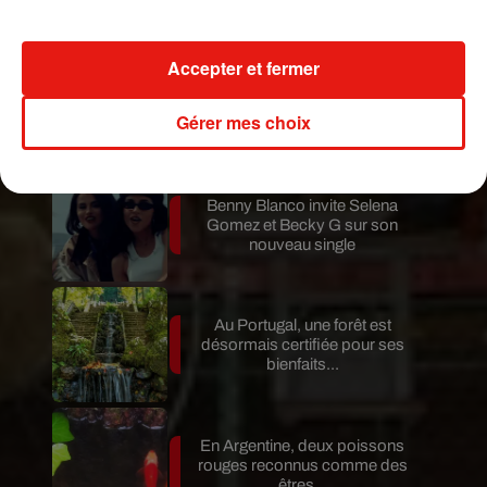
invités...
Accepter et fermer
Au Guatemala, le volcan de
Fuego entre en éruption
Gérer mes choix
Benny Blanco invite Selena
Gomez et Becky G sur son
nouveau single
Au Portugal, une forêt est
désormais certifiée pour ses
bienfaits...
En Argentine, deux poissons
rouges reconnus comme des
êtres...