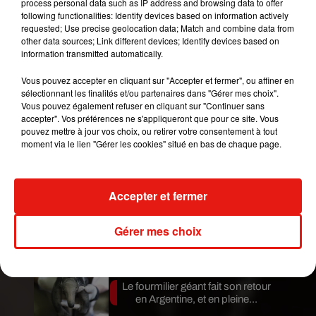
process personal data such as IP address and browsing data to offer
chanteuse et comédienne, de l’animateur de
following functionalities: Identify devices based on information actively
télévision et journaliste sportif
Denis Brogniart
,
requested; Use precise geolocation data; Match and combine data from
de la chanteuse Vitaa et son acolyte
Slimane
, de
other data sources; Link different devices; Identify devices based on
information transmitted automatically.
la comédienne
Laëtitia Milot
et du chef pâtissier
Christophe Michalak
. Le chanteur britannique
Vous pouvez accepter en cliquant sur "Accepter et fermer", ou affiner en
Robbie Williams sera également l’invité
sélectionnant les finalités et/ou partenaires dans "Gérer mes choix".
d’honneur de la soirée et interprétera son
Vous pouvez également refuser en cliquant sur "Continuer sans
accepter". Vos préférences ne s'appliqueront que pour ce site. Vous
titre
Rock DJ
pour le tableau d’ouverture.
pouvez mettre à jour vos choix, ou retirer votre consentement à tout
moment via le lien "Gérer les cookies" situé en bas de chaque page.
Publié : 3 décembre 2019 à 15h30 par A.L.
Mundo Latino
Accepter et fermer
Guatemala : l'éruption du volcan
de Fuego est terminée
Gérer mes choix
Le fourmilier géant fait son retour
en Argentine, et en pleine...