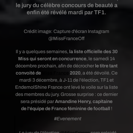
le jury du célèbre concours de beauté a
enfin été révélé mardi par TF1.
Crédit image:
Capture d'écran Instagram
@MissFranceOff
Il y a quelques semaines,
la liste officielle des 30
Miss qui seront en concurrence
, le samedi 14
décembre prochain, afin de décrocher
le titre tant
convoité de
Miss France
2020
, a été dévoilé. Ce
mardi 3 décembre, à J-11 de l'élection, TF1 et
EndemolShine France ont levé le voile sur la liste
des membres du jury. Grosse surprise : ce dernier
sera présidé par
Amandine Henry, capitaine
de l'équipe de France féminine de football
!
#Evenement
Le jury de l’élection
@MissFrance
sera présidé