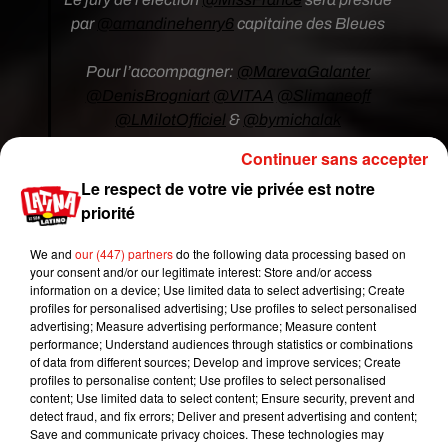
par
@amandinehenry6
capitaine des Bleues
Pour l’accompagner:
@MarevaGalanter
@DenisBrogniart
@VITAA
@Slimaneoff
@LMilotOfficiel
&
@bymichalak
Continuer sans accepter
Sans oublier
@robbiewilliams
invité d'honneur
Le respect de votre vie privée est notre
priorité
RDV Sam 14/12 sur
@tf1
�x
pic.twitter.com/5PeLWr7vVP
We and
our (447) partners
do the following data processing based on
your consent and/or our legitimate interest: Store and/or access
— TF1 Pro (@TF1Pro)
December 3, 2019
information on a device; Use limited data to select advertising; Create
profiles for personalised advertising; Use profiles to select personalised
Si les
trente candidates régionales en
advertising; Measure advertising performance; Measure content
compétition
devront convaincre les
performance; Understand audiences through statistics or combinations
téléspectateurs
dans le but de
of data from different sources; Develop and improve services; Create
profiles to personalise content; Use profiles to select personalised
remplacer
Vaimalama Chaves, Miss France 2019,
content; Use limited data to select content; Ensure security, prevent and
elles devront aussi séduire le jury qui sera aussi
detect fraud, and fix errors; Deliver and present advertising and content;
composé de
Mareva Galanter
, Miss France 1999,
Save and communicate privacy choices. These technologies may