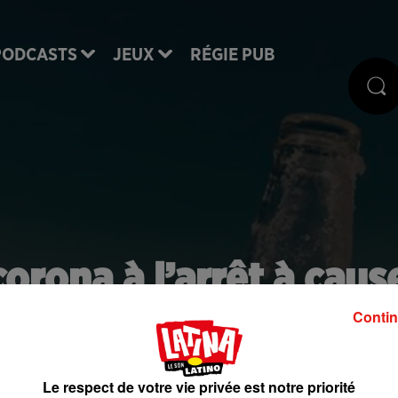
PODCASTS
JEUX
RÉGIE PUB
corona à l’arrêt à caus
ovid-19
Contin
Le respect de votre vie privée est notre priorité
de bière. Une activité jugée non essentielle par le