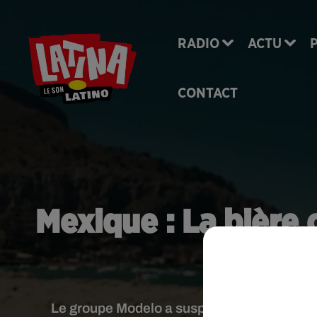
RADIO
ACTU
CONTACT
Mexique : La bière 
du C
Le groupe Modelo a suspendu la production 