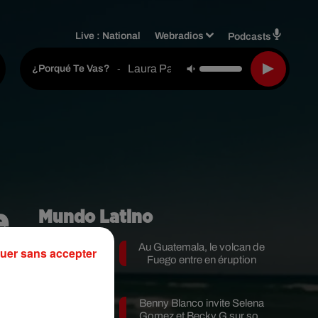
Live :
National
Webradios
Podcasts
Laura Pausini
-
¿porqué Te Vas?
e
Mundo Latino
Au Guatemala, le volcan de
uer sans accepter
Fuego entre en éruption
Benny Blanco invite Selena
Gomez et Becky G sur son