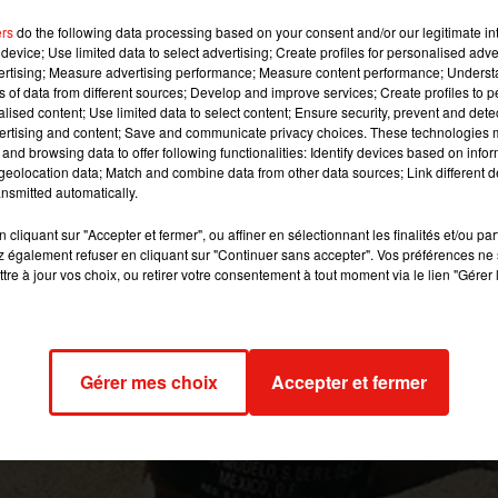
ement mexicain.
ers
do the following data processing based on your consent and/or our legitimate int
device; Use limited data to select advertising; Create profiles for personalised adver
vertising; Measure advertising performance; Measure content performance; Unders
Twitter @matteo_gamba
ns of data from different sources; Develop and improve services; Create profiles to 
alised content; Use limited data to select content; Ensure security, prevent and detect
2 avril, le groupe Mondelo qui produit la bière Corona, a annon
ertising and content; Save and communicate privacy choices. These technologies
and browsing data to offer following functionalities: Identify devices based on infor
on. Une décision prise après l’annonce du gouvernement mexicain 
eolocation data; Match and combine data from other data sources; Link different de
entielles.
nsmitted automatically.
groupe Modelo a précisé être entrain de réduire la production 
cliquant sur "Accepter et fermer", ou affiner en sélectionnant les finalités et/ou pa
oupe a tenu à préciser une chose. Si le gouvernement venait
 également refuser en cliquant sur "Continuer sans accepter". Vos préférences ne 
tre à jour vos choix, ou retirer votre consentement à tout moment via le lien "Gérer 
t donc essentiel – il serait prêt à rouvrir les vannes et remettre
el Gobierno Federal para hacer frente al SARS-CoV2.
ter.com/MXthEGnl5Q
Gérer mes choix
Accepter et fermer
(@GrupoModelo_MX)
April 3, 2020
20 à 8h00 par Jérome Pasanau