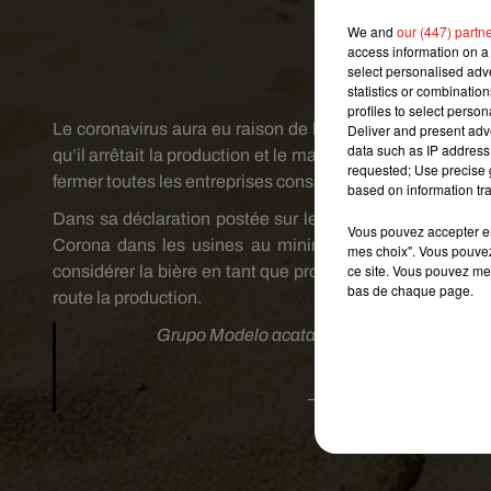
gouvern
We and
our (447) partn
access information on a 
select personalised ad
Crédit image:
statistics or combinatio
profiles to select person
Le coronavirus aura eu raison de la bière Corona. Jeudi 
Deliver and present adv
data such as IP address 
qu’il arrêtait la production et le marketing de la boiss
requested; Use precise g
fermer toutes les entreprises considérées comme non ess
based on information tra
Dans sa déclaration postée sur les réseaux sociaux, le 
Vous pouvez accepter en 
Corona dans les usines au minimum. Toutefois, le gr
mes choix". Vous pouvez
ce site. Vous pouvez met
considérer la bière en tant que produit agro-industriel – e
bas de chaque page.
route la production.
Grupo Modelo acata medidas dictadas por 
pic.twit
— Grupo Modelo MX 
Publié : 6 avril 20