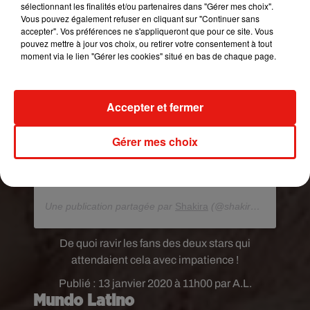
sélectionnant les finalités et/ou partenaires dans "Gérer mes choix".
Vous pouvez également refuser en cliquant sur "Continuer sans
accepter". Vos préférences ne s'appliqueront que pour ce site. Vous
pouvez mettre à jour vos choix, ou retirer votre consentement à tout
moment via le lien "Gérer les cookies" situé en bas de chaque page.
Accepter et fermer
Voir cette publication sur Instagram
YA DISPONIBLE!!! OUT NOW!!! Me Gusta El
Gérer mes choix
nuevo sencillo / The new single Shakira &
@anuel_2blea ESCUCHAR EN / LISTEN AT
#LINKINBIO
Une publication partagée par
Shakira
(@shakira) le
12 Janv.
De quoi ravir les fans des deux stars qui
attendaient cela avec impatience !
Publié : 13 janvier 2020 à 11h00 par A.L.
Mundo Latino