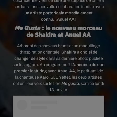
colombienne vient de faire une surprise de taille à
ses fans : une nouvelle collaboration inédite avec
un artiste portoricain mondialement
connu...Anuel AA
!
Me Gusta
: le nouveau morceau
de Shakira et Anuel AA
Arborant des cheveux bruns et un maquillage
d'inspiration orientale,
Shakira
a choisi de
changer de style
dans sa dernière photo publiée
sur Instagram. Au programme ?
L'annonce de son
premier featuring avec Anuel AA
, le petit-ami de
la chanteuse Karol G. En effet, les deux artistes
ont uni leur voix sur le titre
Me gusta
, sorti ce lundi
13 janvier.