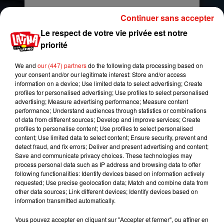
Continuer sans accepter
Le respect de votre vie privée est notre
priorité
We and
our (447) partners
do the following data processing based on
your consent and/or our legitimate interest: Store and/or access
information on a device; Use limited data to select advertising; Create
Voir cette publication sur Instagram
profiles for personalised advertising; Use profiles to select personalised
advertising; Measure advertising performance; Measure content
Nuevo sencillo!!! New single!!! Me Gusta Shakira
performance; Understand audiences through statistics or combinations
& @anuel_2blea ESTE LUNES / OUT MONDAY!
of data from different sources; Develop and improve services; Create
Reservar ahora en / Pre-save now at the
profiles to personalise content; Use profiles to select personalised
content; Use limited data to select content; Ensure security, prevent and
#linkinbio
detect fraud, and fix errors; Deliver and present advertising and content;
Save and communicate privacy choices. These technologies may
Une publication partagée par
Shakira
(@shakira) le
11 Janv.
process personal data such as IP address and browsing data to offer
following functionalities: Identify devices based on information actively
requested; Use precise geolocation data; Match and combine data from
other data sources; Link different devices; Identify devices based on
information transmitted automatically.
Vous pouvez accepter en cliquant sur "Accepter et fermer", ou affiner en