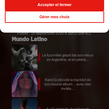
côté, celui qui a récemment sorti un remix
Accepter et fermer
de
Djadja
avec Aya Nakamura, a dévoilé une
photo de lui en compagnie de Jennifer Lopez avec
Gérer mes choix
le mot suivant :
"Nous enregistrons une bombe"
.
Affaire à suivre...
Publié : 15 septembre 2020 à 16h10 par A.L.
Mundo Latino
Le fourmilier géant fait son retour
en Argentine, et en pleine...
Karol G dévoile la tracklist de
son nouvel album… avec des
invités...
Au Guatemala, le volcan de