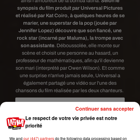
ainsi l'amoureux de la bomba latina.
Selon le
synopsis du film produit par Universal Pictures
et réalisé par Kat Coiro, à quelques heures de se
marier, une superstar de la pop (jouée par
Jennifer Lopez) découvre que son fiancé, une
rock star (incarné par Maluma), la trompe avec
son assistante
. Déboussolée, elle monte sur
scène et choisit une personne au hasard, un
professeur de mathématiques, afin qu'il devienne
son mari (interprété par Owen Wilson). Et comme
une surprise n'arrive jamais seule, Universal a
également partagé une vidéo sur l'une des
chansons du film réalisée par les deux chanteurs.
Continuer sans accepter
Le respect de votre vie privée est notre
priorité
We and
our (447) partners
do the following data processing based on