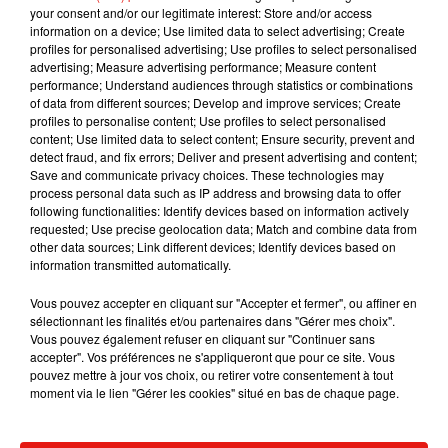
your consent and/or our legitimate interest: Store and/or access
information on a device; Use limited data to select advertising; Create
profiles for personalised advertising; Use profiles to select personalised
advertising; Measure advertising performance; Measure content
performance; Understand audiences through statistics or combinations
of data from different sources; Develop and improve services; Create
profiles to personalise content; Use profiles to select personalised
Voir cette publication sur Instagram
content; Use limited data to select content; Ensure security, prevent and
Save the date. @JLo, #OwenWilson and
detect fraud, and fix errors; Deliver and present advertising and content;
@Maluma star in #MarryMeMovie, in theaters
Save and communicate privacy choices. These technologies may
process personal data such as IP address and browsing data to offer
this Valentine’s Day.
following functionalities: Identify devices based on information actively
requested; Use precise geolocation data; Match and combine data from
Une publication partagée par
Marry Me
(@marrymemovie) le
other data sources; Link different devices; Identify devices based on
information transmitted automatically.
Pour rappel, en parallèle du film,
les deux stars
Vous pouvez accepter en cliquant sur "Accepter et fermer", ou affiner en
ont annoncé il y a quelques semaines qu'ils
sélectionnant les finalités et/ou partenaires dans "Gérer mes choix".
collaboraient sur un tout nouveau projet.
"�x}�
Vous pouvez également refuser en cliquant sur "Continuer sans
accepter". Vos préférences ne s'appliqueront que pour ce site. Vous
Peu importe ce qu'il se passe (...) Êtes-vous prêt
pouvez mettre à jour vos choix, ou retirer votre consentement à tout
?"
,
a ainsi écrit Jennifer Lopez sur son Instagram
moment via le lien "Gérer les cookies" situé en bas de chaque page.
en légende de deux clichés où on la voit très
complice au côté du chanteur colombien. De son