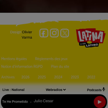
Design
Olivier
Varma
Mentions légales
Règlements des jeux
Notice d’information RGPD
Plan du site
Archives
2026
2025
2024
2023
2022
Live :
National
Webradios
Podcasts
Julio Cesar
Te He Prometido
-