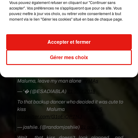
clearly uncomfortable...
#VMAs
Vous pouvez également refuser en cliquant sur "Continuer sans
accepter". Vos préférences ne s'appliqueront que pour ce site. Vous
— shelbotage™ (@shelbytherenow)
21 août
pouvez mettre à jour vos choix, ou retirer votre consentement à tout
moment via le lien "Gérer les cookies" situé en bas de chaque page.
2018
Um I’m pretty sure that kiss was not supposed to
Accepter et fermer
happen. Maluma’s face and I’m pretty sure his gf
is not happy
#VMAs
Gérer mes choix
— Yuli B. (@JuJuBeanszz)
21 août 2018
That wh*te b*tch was really thirsty for a kiss from
Maluma, leave my man alone
#VMAs
— '� (@ESADlABLA)
21 août 2018
To that backup dancer who decided it was cute to
kiss Maluma
#VMAS
⁠ ⁠
pic.twitter.com/G1oEjOPTNJ
— joshiie. (@randomjoshiie)
21 août 2018
Wait... that kiss doesn’t look planned.. and