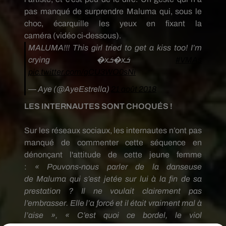
pas manqué de surprendre
Maluma
qui, sous le
choc, écarquille les yeux en fixant la
caméra
(vidéo ci-dessous)
.
MALUMA!!! This girl tried to get a kiss too! I’m
crying �xܭ�xܭ
#VMAs
pic.twitter.com/gCU3WO0sNi
— Aye (@AyeEstrella)
21 août 2018
LES INTERNAUTES SONT CHOQUÉS !
Sur les réseaux sociaux, les internautes n’ont pas
manqué de commenter cette séquence en
dénonçant l'attitude de cette jeune femme
:
«
Pouvons
-nous parler de la danseuse
de
Maluma
qui s’est jetée sur lui à la fin de sa
prestation ?
Il ne voulait clairement pas
l’embrasser.
Elle l’a forcé et il était vraiment mal à
l’aise », « C’est quoi ce bordel, le viol