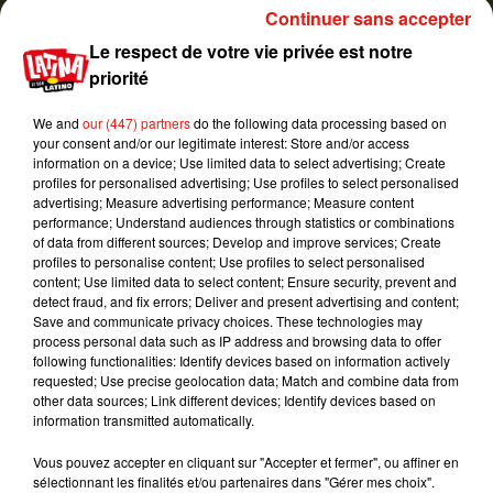
de
Maluma
sur scène.
S’il voulait t’embrasser, il
Continuer sans accepter
l’aurait fait de lui-même.
De plus, il a une petite-
Le respect de votre vie privée est notre
amie…
Q
uelle
femme irrespectueuse à la
priorité
recherche d’un buzz », « Je suis certaine que ce
baiser n’était pas prévu.
Il suffit de regarder la
We and
our (447) partners
do the following data processing based on
réaction de
Maluma
et je pense que sa copine ne
your consent and/or our legitimate interest: Store and/or access
devait pas être ravie »
.
information on a device; Use limited data to select advertising; Create
profiles for personalised advertising; Use profiles to select personalised
How tf you mouth rape Maluma on stage like
advertising; Measure advertising performance; Measure content
that! If he wanted to kiss you, he would of
performance; Understand audiences through statistics or combinations
planned it. Plus he has a girlfriend... disrespectful
of data from different sources; Develop and improve services; Create
profiles to personalise content; Use profiles to select personalised
women do sooo much for attention.
#VMAs
content; Use limited data to select content; Ensure security, prevent and
pic.twitter.com/OZXryV6YNW
detect fraud, and fix errors; Deliver and present advertising and content;
Save and communicate privacy choices. These technologies may
— Sandra Roldan (@RoldanSandra226)
21 août
process personal data such as IP address and browsing data to offer
2018
following functionalities: Identify devices based on information actively
requested; Use precise geolocation data; Match and combine data from
So we're not gonna talk about how
@maluma
's
other data sources; Link different devices; Identify devices based on
information transmitted automatically.
back up dancer straight up assaulted him at the
end of their performance?? He did not want to
Vous pouvez accepter en cliquant sur "Accepter et fermer", ou affiner en
kiss her. She forced herself on him and he was
sélectionnant les finalités et/ou partenaires dans "Gérer mes choix".