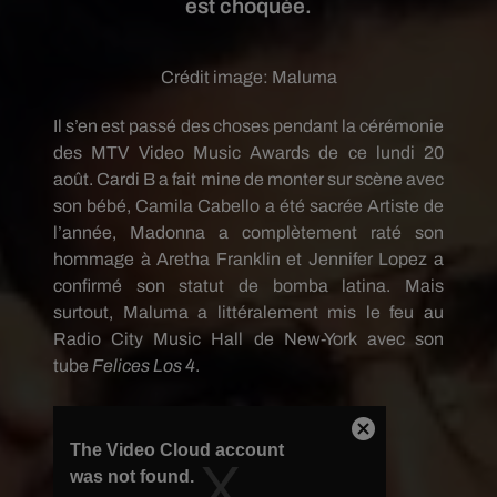
est choquée.
Crédit image:
Maluma
Il s’en est passé des choses pendant la cérémonie
des MTV
Video
Music
Awards
de ce lundi 20
août.
Cardi
B a fait mine de monter sur scène avec
son bébé, Camila
Cabello
a été sacrée Artiste de
l’année, Madonna a complètement raté son
hommage à Aretha Franklin et Jennifer Lopez a
confirmé son statut
de bomba
latina
.
Mais
surtout,
Maluma
a littéralement mis le feu au
Radio
City
Music
Hall de
New-York
avec son
tube
Felices
Los
4
.