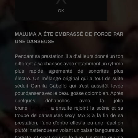
MALUMA A ÉTE EMBRASSÉ DE FORCE PAR
UNE DANSEUSE
Pendant sa prestation, il a d’ailleurs donné un ton
différent à sa chanson avec notamment un rythme
plus rapide agrémenté de sonorités plus
électro.
Un mélange original qui a tout de suite
séduit Camila
Cabello
qui s’est aussitôt levée
pour danser avec le beau gosse colombien.
Après
quelques déhanchés avec la jolie
brune,
Maluma
a ensuite rejoint la scène et sa
troupe de danseuses sexy. MAIS
à la fin de sa
prestation, l’une d’entre elles a eu une réaction
plutôt inattendue en volant un baiser langoureux à
l’artiste, et c'est peu de le dire.
Un geste qui n’a