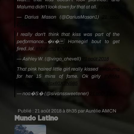
Maluma didn’t look down for that at all.
#VMAs
— Darius Mason (@DariusMason1)
21 août
2018
I really don't think that kiss was part of the
performance...�x� Homegirl bout to get
fired..lol.
#Maluma
#VMAs
— Ashley W. (@virgo_chevell)
21 août 2018
That pink haired little girl really kissed
#Maluma
for her 15 mins of fame. Ok girly
#VMAs
pic.twitter.com/ox60X3N985
— noa�S� (@sivanssweetener)
21 août 2018
Publié : 21 août 2018 à 8h35 par Aurélie AMCN
Mundo Latino