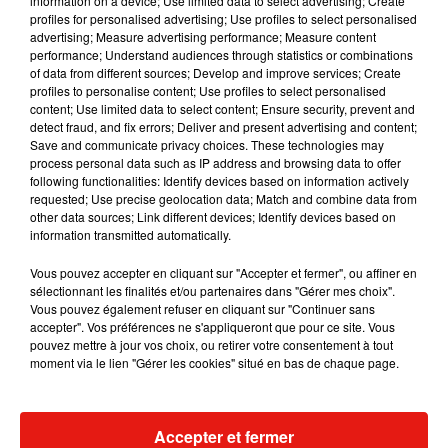
information on a device; Use limited data to select advertising; Create
Juancho'.
C'était l'une des rares chansons que j'ai
profiles for personalised advertising; Use profiles to select personalised
advertising; Measure advertising performance; Measure content
enregistrées avant le Covid.
Et c'est une chanson
performance; Understand audiences through statistics or combinations
très sincère, avec de bonnes paroles et un bon
of data from different sources; Develop and improve services; Create
contenu",
a déclaré Maluma, précisant que c'était
profiles to personalise content; Use profiles to select personalised
content; Use limited data to select content; Ensure security, prevent and
son morceau préféré de l'album.
detect fraud, and fix errors; Deliver and present advertising and content;
Save and communicate privacy choices. These technologies may
process personal data such as IP address and browsing data to offer
following functionalities: Identify devices based on information actively
requested; Use precise geolocation data; Match and combine data from
other data sources; Link different devices; Identify devices based on
information transmitted automatically.
Vous pouvez accepter en cliquant sur "Accepter et fermer", ou affiner en
sélectionnant les finalités et/ou partenaires dans "Gérer mes choix".
Vous pouvez également refuser en cliquant sur "Continuer sans
accepter". Vos préférences ne s'appliqueront que pour ce site. Vous
pouvez mettre à jour vos choix, ou retirer votre consentement à tout
moment via le lien "Gérer les cookies" situé en bas de chaque page.
Accepter et fermer