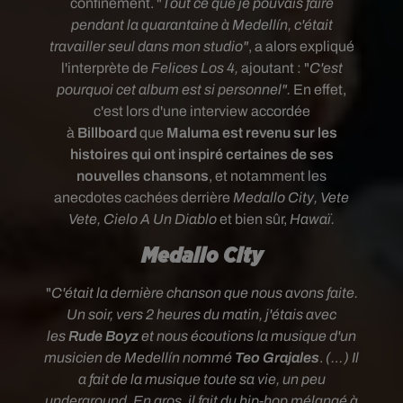
confinement
.
"
Tout ce que je pouvais faire
pendant la quarantaine à Medellín, c'était
travailler seul dans mon studio"
, a alors expliqué
l'interprète de
Felices Los 4,
ajoutant : "
C'est
pourquoi cet album
est si personnel".
En effet,
c'est lors d'une interview accordée
à
Billboard
que
Maluma est revenu sur les
histoires qui ont inspiré certaines de ses
nouvelles chansons
, et notamment les
anecdotes cachées derrière
Medallo City, Vete
Vete, Cielo A Un Diablo
et bien sûr,
Hawaï.
Medallo City
"
C'était la dernière chanson que nous avons faite.
Un soir, vers 2 heures du matin, j'étais avec
les
Rude Boyz
et nous écoutions la musique d'un
musicien de Medellín nommé
Teo Grajales
.
(…) Il
a fait de la musique toute sa vie, un peu
underground. En gros, il fait du hip-hop mélangé à