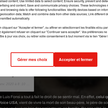
alised content; Use limited data to select content; Ensure security, prevent and detect
ertising and content; Save and communicate privacy choices. These technologies
and browsing data to offer following functionalities: Identify devices based on infor
eolocation data; Match and combine data from other data sources; Link different de
nsmitted automatically.
cliquant sur "Accepter et fermer", ou affiner en sélectionnant les finalités et/ou pa
 également refuser en cliquant sur "Continuer sans accepter". Vos préférences ne 
tre à jour vos choix, ou retirer votre consentement à tout moment via le lien "Gérer 
as. Situaciones
sando mis hermanos
arse de fuerza, de
Gérer mes choix
Accepter et fermer
amos a estar bien y
 los optimistas. Yo
goDominguistico
nv. 2020 à 8 :10 PST
Luis Fonsi a tout à fait le droit de se sentir mal. En effet,
celui q
Voice USA
,
vient de vivre la mort de son beau-père, le père de so