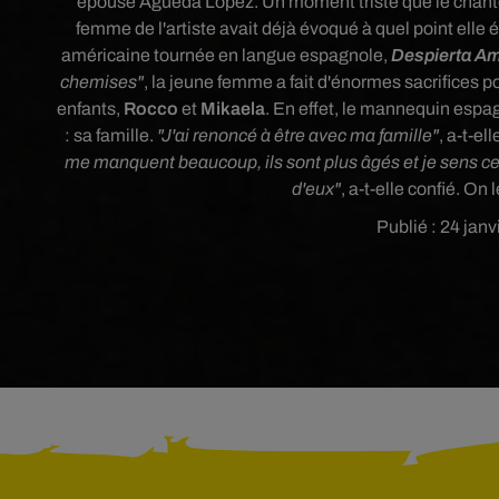
épouse Agueda López. Un moment triste que le chanteur 
femme de l'artiste avait déjà évoqué à quel point elle 
américaine tournée en langue espagnole,
Despierta A
chemises"
, la jeune femme a fait d'énormes sacrifices p
enfants,
Rocco
et
Mikaela
.
En effet, le mannequin espag
: sa famille.
"J'ai renoncé à être avec ma famille"
, a-t-el
me manquent beaucoup, ils sont plus âgés et je sens ce fa
d'eux"
, a-t-elle confié. O
Publié : 24 janv