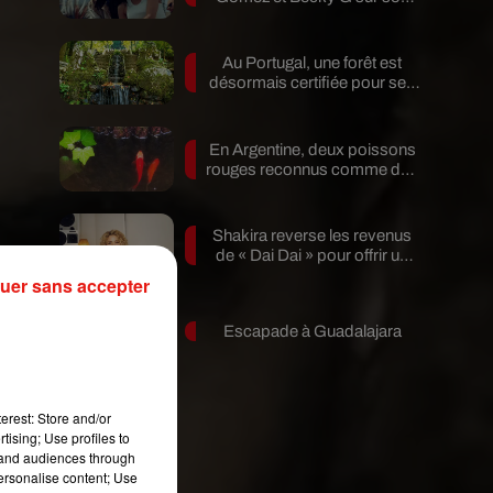
nouveau single
Au Portugal, une forêt est
désormais certifiée pour ses
bienfaits...
En Argentine, deux poissons
rouges reconnus comme des
êtres...
Shakira reverse les revenus
de « Dai Dai » pour offrir un
r,
avenir...
uer sans accepter
Escapade à Guadalajara
erest: Store and/or
tising; Use profiles to
tand audiences through
personalise content; Use