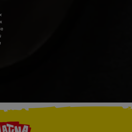
x
ux
ie
s
n