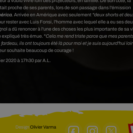
a voulu vivre loin des projecteurs, en famille. De son côté, la
était proche de ses parents,
lors de son passage dans l'émission
mérica
. Arrivée en Amérique avec seulement
"deux shorts et deu
our rester avec Luis Fonsi, l'homme avec lequel elle a eu ses de
nol a dû renoncer à l'une des choses les plus importante de sa v
le expliqué très émue. "
Cela me rend triste parce que mes parent
rdeau, ils ont toujours été là pour moi et je suis aujourd'hui loi
n leur souhaite beaucoup de courage !
ier 2020 à 17h30 par A.L.
Design
Olivier Varma