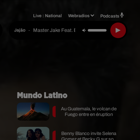
Live :
National
Webradios
Podcasts
Master Jake Feat. Eddy Flow
-
Jajão
Mundo Latino
Au Guatemala, le volcan de
Fuego entre en éruption
Benny Blanco invite Selena
Gomez et Becky G sur son