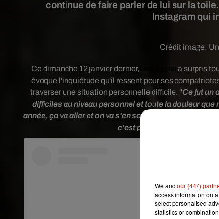
continue de faire parler de lui sur la t
Instagram qui i
Crédit image:
Un
Ce dimanche 12 janvier dernier,
Luis Fonsi
a surpris to
évoque l'inquiétude qu'il ressent pour ses compatriot
traverser une situation personnelle difficile. "
Ce fut un 
difficiles au niveau personnel et toute la douleur que
année, ça va aller et on va s'en sortir. N'oubliez pas q
c
'est parti !!! #DesahogoDo
We and
our (447) partn
access information on a 
select personalised ad
statistics or combinatio