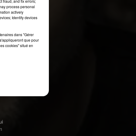
 fraud, and fix errors;
 may process personal
mation actively
vices; Identify devices
rtenaires dans "Gérer
s'appliqueront que pour
les cookies" situé en
ui
n