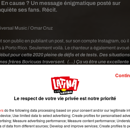
oile. En cause ? Un message énigmatique posté sur
nquiète ses fans. Récit.
iversal Music / Omar Cruz
ut son public en publiant un post, sur son compte Instagram, où il
es à Porto Rico. Seulement voilà. Le chanteur a également avoué
début pour cette 2020 pleine de défis et de tests. Des situations
 mes frères Boricuas traversent. (...) Ça va être une excellente
ue le monde appartient aux optimistes. Je ne vais pas abandonne
Contin
minguistico",
a-t-il déclaré en légende.
Le respect de votre vie privée est notre priorité
ers
do the following data processing based on your consent and/or our legitimate int
device; Use limited data to select advertising; Create profiles for personalised adver
vertising; Measure advertising performance; Measure content performance; Unders
ns of data from different sources; Develop and improve services; Create profiles to 