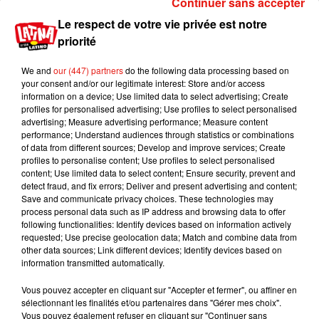
Continuer sans accepter
Le respect de votre vie privée est notre
Hugh Grant à la rencontre des
priorité
londoniens
We and
our (447) partners
do the following data processing based on
Seize ans après la sortie de
la comédie signée
your consent and/or our legitimate interest: Store and/or access
Richard Curtis
, l'acteur britannique a rejoué cette
information on a device; Use limited data to select advertising; Create
profiles for personalised advertising; Use profiles to select personalised
fameuse scène, dans la vraie vie, mais pour des
advertising; Measure advertising performance; Measure content
enjeux politique cette fois-ci. En effet, ce
performance; Understand audiences through statistics or combinations
dimanche 1er décembre, l'homme de 59 ans,
of data from different sources; Develop and improve services; Create
profiles to personalise content; Use profiles to select personalised
accompagnée par Luciana Berger, une députée
content; Use limited data to select content; Ensure security, prevent and
des Libéraux Démocrates, a fait
une énorme
detect fraud, and fix errors; Deliver and present advertising and content;
surprise aux habitants du quartier de Finchley,
Save and communicate privacy choices. These technologies may
process personal data such as IP address and browsing data to offer
dans le nord de Londres, en sonnant à leur porte
following functionalities: Identify devices based on information actively
pour les convaincre de voter pour le Parti
requested; Use precise geolocation data; Match and combine data from
Travailliste
qui est contre le Brexit, comme le
other data sources; Link different devices; Identify devices based on
information transmitted automatically.
révèle
The Daily Mail
.
‘Hi, are you Natalie? I’m Luciana Berger, I’m
Vous pouvez accepter en cliquant sur "Accepter et fermer", ou affiner en
sélectionnant les finalités et/ou partenaires dans "Gérer mes choix".
running for-‘
Vous pouvez également refuser en cliquant sur "Continuer sans