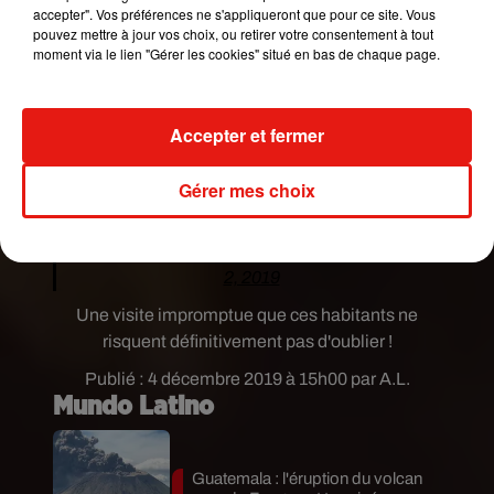
‘Sorry love, this is number 6, she’s at number
accepter". Vos préférences ne s'appliqueront que pour ce site. Vous
9.’
#LoveActually
#HughGrant
pouvez mettre à jour vos choix, ou retirer votre consentement à tout
moment via le lien "Gérer les cookies" situé en bas de chaque page.
pic.twitter.com/RVQ6NtSfia
— Sarah Stook (@sarah_stook)
December 2,
2019
Accepter et fermer
Thank you
@HackedOffHugh
for joining us in
Gérer mes choix
Finchley and Golders Green yesterday >>
pic.twitter.com/ULkmLz4dSq
— Luciana Berger (@lucianaberger)
December
2, 2019
Une visite impromptue que ces habitants ne
risquent définitivement pas d'oublier !
Publié : 4 décembre 2019 à 15h00 par A.L.
Mundo Latino
Guatemala : l'éruption du volcan