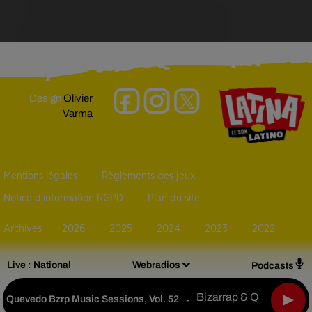
Design
Olivier
Varma
Mentions légales
Règlements des jeux
Notice d’information RGPD
Plan du site
Archives
2026
2025
2024
2023
2022
Live :
National
Webradios
Podcasts
Bizarrap & Quevedo
Quevedo Bzrp Music Sessions, Vol. 52
-