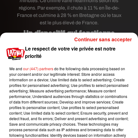
minutes.
Ce chiffre varie néanmoins selon les
régions. Par exemple, il chute à 11 % en Île-de-
France et culmine à 28 % en Bretagne où le taux
est le plus élevé de France.
Un dispositif qui fonctionne
Continuer sans accepter
Interrogée par
le site
,
Martine Breton,
sage-
Le respect de votre vie privée est notre
femme au
CHU de Brest
, a
évoqué le cas d’une
priorité
patiente qui fumait un paquet de cigarettes et cinq
à six joints par jour.
"C’était dur mais elle a tenu
We and
our (447) partners
do the following data processing based on
your consent and/or our legitimate interest: Store and/or access
[…] et à la fin de l’étude, elle a pu s’acheter une
information on a device; Use limited data to select advertising; Create
machine à laver. C’était ça qu’elle voulait, c’est ce
profiles for personalised advertising; Use profiles to select personalised
qui la motivait",
a-t-elle déclaré. "
Le fait de
advertising; Measure advertising performance; Measure content
performance; Understand audiences through statistics or combinations
bénéficier d’un chèque-cadeau de 20 euros à
of data from different sources; Develop and improve services; Create
chaque consultation honorée a renforcé la
profiles to personalise content; Use profiles to select personalised
motivation des patientes reçues en
content; Use limited data to select content; Ensure security, prevent and
detect fraud, and fix errors; Deliver and present advertising and content;
consultation
", a-t-elle également confirmé dans
Save and communicate privacy choices. These technologies may
les colonnes de
Ouest-France
. En effet, à
chaque
process personal data such as IP address and browsing data to offer
rendez-vous médical, les médecins mesurent le
following functionalities: Identify devices based on information actively