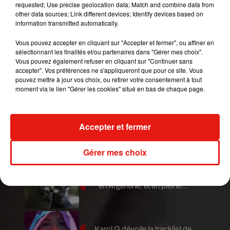
requested; Use precise geolocation data; Match and combine data from
taux de monoxyde de carbone dans les poumons
other data sources; Link different devices; Identify devices based on
afin de vérifier que les patientes n'ont pas fumé. Si
information transmitted automatically.
elles ont bien respecté cette obligation, elles se
Vous pouvez accepter en cliquant sur "Accepter et fermer", ou affiner en
voient alors remettre un "bon cadeau" de 20
sélectionnant les finalités et/ou partenaires dans "Gérer mes choix".
euros.
Vous pouvez également refuser en cliquant sur "Continuer sans
accepter". Vos préférences ne s'appliqueront que pour ce site. Vous
Publié : 31 janvier 2020 à 12h20 par A.L.
pouvez mettre à jour vos choix, ou retirer votre consentement à tout
Mundo Latino
moment via le lien "Gérer les cookies" situé en bas de chaque page.
Guatemala : l'éruption du volcan
Accepter et fermer
de Fuego est terminée
Gérer mes choix
Le fourmilier géant fait son retour
en Argentine, et en pleine...
Karol G dévoile la tracklist de