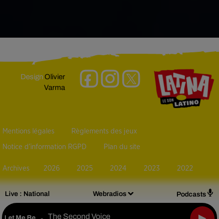
Design
Olivier
Varma
Mentions légales
Règlements des jeux
Notice d’information RGPD
Plan du site
Archives
2026
2025
2024
2023
2022
Live :
National
Webradios
Podcasts
The Second Voice
Let Me Be
-