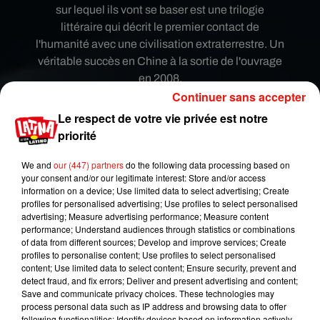
sur lequel ils vont se baser est une trilogie
littéraire qui décrit le premier contact de
l'humanité avec une civilisation extraterrestre. Un
véritable succès en Chine à la sortie de l'ouvrage
en 2008.
Continuer sans accepter
"La série de science-fiction la
Le respect de votre vie privée est notre
plus ambitieuse que nous ayons
priorité
lue"
We and
our (447) partners
do the following data processing based on
David Benioff et D.B. Weiss ont d'orès et déjà
your consent and/or our legitimate interest: Store and/or access
exprimé leur joie de travailler sur ce nouveau
information on a device; Use limited data to select advertising; Create
profiles for personalised advertising; Use profiles to select personalised
projet.
"La trilogie de Liu Cixin est
la série de
advertising; Measure advertising performance; Measure content
science-fiction la plus ambitieuse que nous
performance; Understand audiences through statistics or combinations
ayons lue, emmenant les lecteurs dans un
of data from different sources; Develop and improve services; Create
profiles to personalise content; Use profiles to select personalised
voyage des années 1960 jusqu'à la fin des
content; Use limited data to select content; Ensure security, prevent and
temps, de la vie sur notre infime planète bleue
detect fraud, and fix errors; Deliver and present advertising and content;
aux franges lointaines de l'univers.
Nous
Save and communicate privacy choices. These technologies may
process personal data such as IP address and browsing data to offer
sommes impatients de passer les prochaines
following functionalities: Identify devices based on information actively