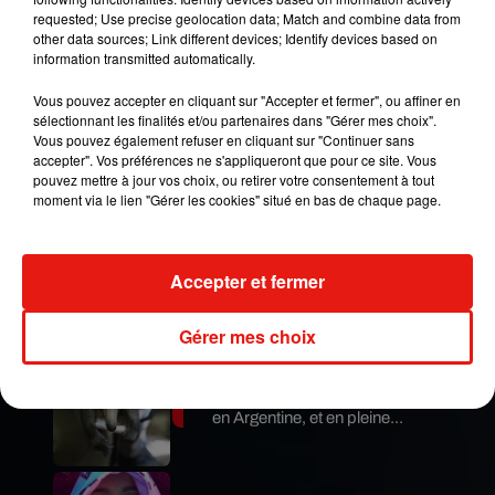
années de notre vie à donner vie à ce projet pour
requested; Use precise geolocation data; Match and combine data from
les publics du monde entier"
, ont déclaré les deux
other data sources; Link different devices; Identify devices based on
information transmitted automatically.
hommes dans un communiqué. L'
adaptation de
ce chef d'oeuvre littéraire, produit par
Brad
Vous pouvez accepter en cliquant sur "Accepter et fermer", ou affiner en
Pitt
,
Rian Johnson
,
Rosamund Pike
et
Bernadette
sélectionnant les finalités et/ou partenaires dans "Gérer mes choix".
Caulfield, n'a pas encore de date de sortie.
Vous pouvez également refuser en cliquant sur "Continuer sans
accepter". Vos préférences ne s'appliqueront que pour ce site. Vous
Publié : 2 septembre 2020 à 13h05 par A.L.
pouvez mettre à jour vos choix, ou retirer votre consentement à tout
moment via le lien "Gérer les cookies" situé en bas de chaque page.
Mundo Latino
Guatemala : l'éruption du volcan
Accepter et fermer
de Fuego est terminée
Gérer mes choix
Le fourmilier géant fait son retour
en Argentine, et en pleine...