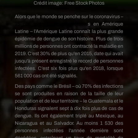
Crédit image:
Free Stock Photos
Alors que le monde se penche sur le coronavirus –
15 cas avérés ont été détecté
s en Amérique
Latine – l’Amérique Latine connaît la plus grande
épidémie de dengue de son histoire. Plus de trois
millions de personnes ont contracté la maladie en
2019. C’est 30% de plus qu'en 2015, date qui avait
jusqu'à présent enregistré le record de personnes
infectées. C’est six fois plus qu'en 2018, lorsque
561 000 cas ont été signalés.
Des pays comme le Brésil – où 70% des infections
se sont produites en raison de la taille de leur
population et de leur territoire – le Guatemala et le
Honduras signalent sept à dix fois plus de cas de
dengue. Ils ont également triplé au Mexique, au
Nicaragua et au Salvador. Au moins 1 530 des
personnes infectées l'année dernière sont
décédées, entraînant un taux de mortalité de