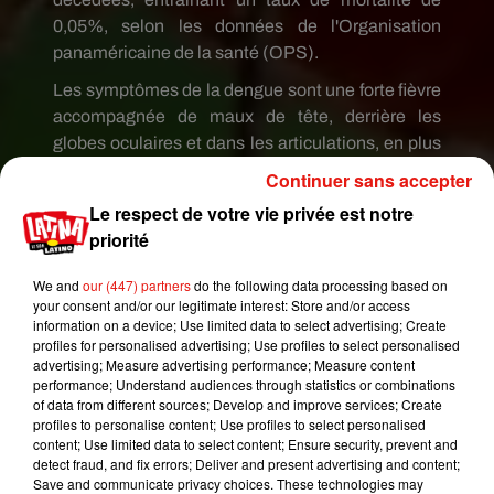
0,05%, selon les données de l'Organisation
panaméricaine de la santé (OPS).
Les symptômes de la dengue sont une forte fièvre
accompagnée de maux de tête, derrière les
globes oculaires et dans les articulations, en plus
des vomissements, du manque d'appétit et des
Continuer sans accepter
éruptions cutanées. La dengue sévère,
Le respect de votre vie privée est notre
anciennement connue sous le nom d'hémorragie,
priorité
provoque des saignements, une accumulation de
liquide et des défaillances d'organes qui mettent
We and
our (447) partners
do the following data processing based on
la vie en danger.
your consent and/or our legitimate interest: Store and/or access
information on a device; Use limited data to select advertising; Create
La maladie est transmise par la piqûre de
profiles for personalised advertising; Use profiles to select personalised
advertising; Measure advertising performance; Measure content
moustiques appelés « Aedes aegypti » qui
performance; Understand audiences through statistics or combinations
avaient auparavant extrait le sang d'un infecté.
of data from different sources; Develop and improve services; Create
Les insectes prolifèrent dans les eaux urbaines
profiles to personalise content; Use profiles to select personalised
content; Use limited data to select content; Ensure security, prevent and
stagnantes, comme les fûts, les pneus usés, les
detect fraud, and fix errors; Deliver and present advertising and content;
pots ou même dans l'eau des toilettes. Ils sont si
Save and communicate privacy choices. These technologies may