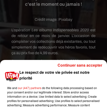
c'est le moment ou jamais !
Crédit image:
Pixabay
L’opération
Les albums Indispensables 2020
est
de retour en ce mois de janvier. L’occasion de
compléter vos collections déjà existantes, ou tout
simplement de redécouvrir vos héros favoris, tout
ça au prix fixe de 4,99 euros.
Au programme de cette édition 2020 : L’élève
Continuer sans accepter
Ducobu, Yakari, les Schtroumpfs ou encore
Le respect de votre vie privée est notre
Léonard vous attendent. Soyez prévoyant car
priorité
certains titres ne vont pas faire long feu et les
magasins comme la
FNAC
risqueraient de vite
We and
our (447) partners
do the following data processing based on
être en rupture de stocks.
your consent and/or our legitimate interest: Store and/or access
information on a device; Use limited data to select advertising; Create
Publié : 20 janvier 2020 à 9h10 par Gianni
profiles for personalised advertising; Use profiles to select personalised
CASTILLO
advertising; Measure advertising performance; Measure content