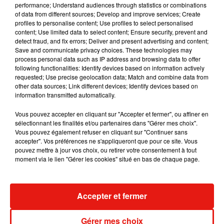
Mundo Latino
performance; Understand audiences through statistics or combinations
of data from different sources; Develop and improve services; Create
profiles to personalise content; Use profiles to select personalised
content; Use limited data to select content; Ensure security, prevent and
Guatemala : l'éruption du volcan
detect fraud, and fix errors; Deliver and present advertising and content;
de Fuego est terminée
Save and communicate privacy choices. These technologies may
process personal data such as IP address and browsing data to offer
following functionalities: Identify devices based on information actively
requested; Use precise geolocation data; Match and combine data from
other data sources; Link different devices; Identify devices based on
Le fourmilier géant fait son retour
information transmitted automatically.
en Argentine, et en pleine...
Vous pouvez accepter en cliquant sur "Accepter et fermer", ou affiner en
sélectionnant les finalités et/ou partenaires dans "Gérer mes choix".
Vous pouvez également refuser en cliquant sur "Continuer sans
accepter". Vos préférences ne s'appliqueront que pour ce site. Vous
Karol G dévoile la tracklist de
pouvez mettre à jour vos choix, ou retirer votre consentement à tout
son nouvel album… avec des
moment via le lien "Gérer les cookies" situé en bas de chaque page.
invités...
Accepter et fermer
Au Guatemala, le volcan de
Fuego entre en éruption
Gérer mes choix