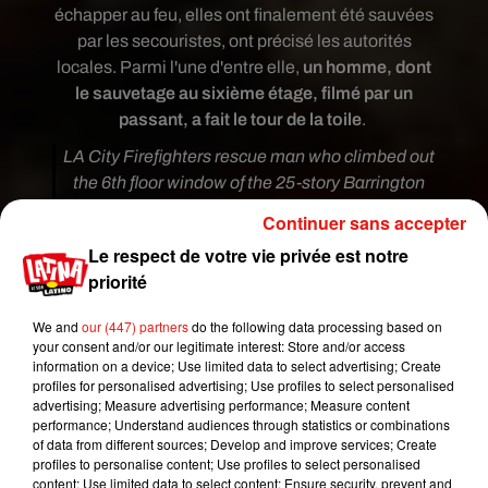
échapper au feu, elles ont finalement été sauvées
par les secouristes, ont précisé les autorités
locales. Parmi l'une d'entre elle,
un homme, dont
le sauvetage au sixième étage, filmé par un
passant, a fait le tour de la toile
.
LA City Firefighters rescue man who climbed out
the 6th floor window of the 25-story Barrington
Plaza apartments to escape smoke & flames that
Continuer sans accepter
injured eight people, including a 3-month-old
Le respect de votre vie privée est notre
baby. The blaze erupted on the sixth floor of the
priorité
Westside complex about 8:30 this morning
pic.twitter.com/7eXwylrUdP
We and
our (447) partners
do the following data processing based on
your consent and/or our legitimate interest: Store and/or access
— Al Seib (@AlSeibPhoto)
January 29, 2020
information on a device; Use limited data to select advertising; Create
profiles for personalised advertising; Use profiles to select personalised
Fire on Wilshire & Barrinton outside our office
advertising; Measure advertising performance; Measure content
#Brentwood
pic.twitter.com/kI4nVUxYHr
performance; Understand audiences through statistics or combinations
of data from different sources; Develop and improve services; Create
— shir (@HereIsShir)
January 29, 2020
profiles to personalise content; Use profiles to select personalised
content; Use limited data to select content; Ensure security, prevent and
Ce n'est malheureusement pas la première fois