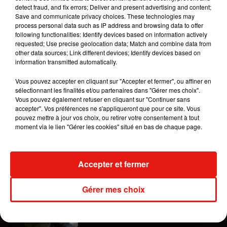
detect fraud, and fix errors; Deliver and present advertising and content;
qu'un violent incendie se déclare dans cet
Save and communicate privacy choices. These technologies may
immeuble. En effet, en
2013,
deux blessés et 150
process personal data such as IP address and browsing data to offer
following functionalities: Identify devices based on information actively
personnes avait dû être relogés à cause d'un
requested; Use precise geolocation data; Match and combine data from
énorme brasier
. Les pompiers de Los Angeles
other data sources; Link different devices; Identify devices based on
avaient alors indiqué à l'époque que le Barrington
information transmitted automatically.
Plaza, construit il y a près de 60 ans, n’était pas
Vous pouvez accepter en cliquant sur "Accepter et fermer", ou affiner en
équipé d’un système d’extinction automatique
sélectionnant les finalités et/ou partenaires dans "Gérer mes choix".
devenu obligatoire depuis pour les immeubles de
Vous pouvez également refuser en cliquant sur "Continuer sans
accepter". Vos préférences ne s'appliqueront que pour ce site. Vous
plus d’une vingtaine de mètres. À l'heure
pouvez mettre à jour vos choix, ou retirer votre consentement à tout
actuelle, le building n’est toujours pas équipé de
moment via le lien "Gérer les cookies" situé en bas de chaque page.
cet outil.
Publié : 30 janvier 2020 à 15h00 par A.L.
Mundo Latino
Accepter et fermer
Gérer mes choix
Le fourmilier géant fait son retour
en Argentine, et en pleine...