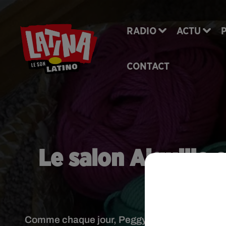
RADIO
ACTU
CONTACT
Le salon Aiguille 
end
Comme chaque jour, Peggy du Latino Show nou