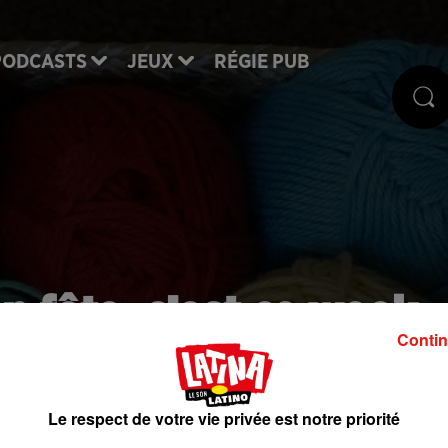
PODCASTS
JEUX
RÉGIE PUB
en fête, c’est ce week-
Contin
 à Paris
Le respect de votre vie privée est notre priorité
s donne ses bons plans. Aujourd'hui c'est une id