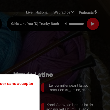
Live :
National
Webradios
Podcasts
Maroon 5 Ft. Ca
-
Girls Like You (dj Tronky Bachata Remix)
Mundo Latino
uer sans accepter
Le fourmilier géant fait son
retour en Argentine, et en
pleine...
Karol G dévoile la tracklist de
ée
son nouvel album… avec des