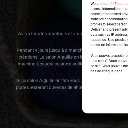
de sortie
We and
our (447) partn
access information on a 
select personalised ad
statistics or combinatio
Crédit
profiles to select person
Deliver and present adv
Avis à tous les amateurs et amatrices de tricot et autre 
data such as IP address 
requested; Use precise g
Paris au parc-exposi
based on information tra
Pendant 4 jours jusqu’à dimanche, vous pourrez trouver s
Vous pouvez accepter en 
créations. Le salon Aiguille en fête c’est aussi de nom
mes choix". Vous pouvez
machine à coudre ou aux aiguilles. Enfin des animation
ce site. Vous pouvez met
bas de chaque page.
Championnat de Fr
Si ce salon Aiguille en fête vous intéresse, il fait noctu
portes resteront ouvertes de 9h30 à 18h30 vendredi et sa
sur
le site internet
c’e
Publié : 6 février 2