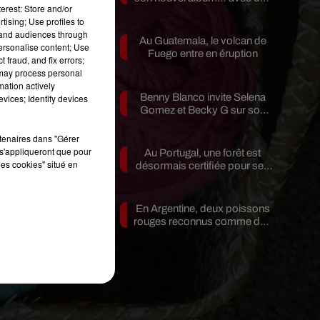
erest: Store and/or
invités...
tising; Use profiles to
tand audiences through
Au Guatemala, le volcan de
personalise content; Use
Fuego entre en éruption
 fraud, and fix errors;
 may process personal
mation actively
Benny Blanco invite Selena
vices; Identify devices
Gomez et Becky G sur son
nouveau single
s
rtenaires dans "Gérer
s'appliqueront que pour
Au Portugal, une forêt est
les cookies" situé en
désormais certifiée pour ses
bienfaits...
s
En Argentine, deux poissons
t
rouges reconnus comme des
êtres...