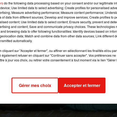
 pour le week-end.
ers
do the following data processing based on your consent and/or our legitimate int
device; Use limited data to select advertising; Create profiles for personalised adver
vertising; Measure advertising performance; Measure content performance; Unders
ns of data from different sources; Develop and improve services; Create profiles to 
 image:
Pixabay
alised content; Use limited data to select content; Ensure security, prevent and detect
ertising and content; Save and communicate privacy choices. These technologies
broderie ; le salon aiguille en fête ouvre ses portes dès ce jeudi à
and browsing data to offer following functionalities: Identify devices based on infor
eolocation data; Match and combine data from other data sources; Link different de
tion de la Porte de Versailles.
nsmitted automatically.
ur place toute sorte de tissu, dentelle et patron pour vos future
cliquant sur "Accepter et fermer", ou affiner en sélectionnant les finalités et/ou pa
breux ateliers pour les débutant(e)s qui voudraient s’essayer à la
 également refuser en cliquant sur "Continuer sans accepter". Vos préférences ne 
s un peu plus ludiques sont prévues comme le speed knitting, le
tre à jour vos choix, ou retirer votre consentement à tout moment via le lien "Gérer 
ance de tricot de vitesse.
rne jeudi pour son premier jour d’ouverture de 9h30 à 21h. Sinon le
medi et 9h30 à 17h dimanche. Côté tarif, si vous achetez le bille
Gérer mes choix
Accepter et fermer
st 13 euros, 14 euros sur place.
018 à 9h20 par Maud Tambellini