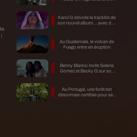
pleine...
Karol G dévoile la tracklist de
son nouvel album… avec des
invités...
te
 !
Au Guatemala, le volcan de
Fuego entre en éruption
Benny Blanco invite Selena
Gomez et Becky G sur son
nouveau single
Au Portugal, une forêt est
désormais certifiée pour ses
bienfaits...