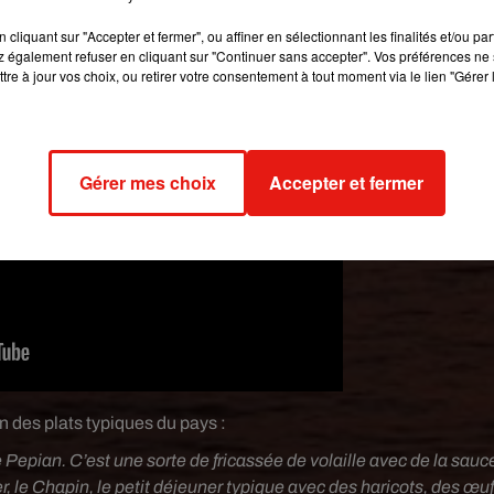
 le site de Tikal le plus grand site Maya du Guatemala. »
cliquant sur "Accepter et fermer", ou affiner en sélectionnant les finalités et/ou pa
 également refuser en cliquant sur "Continuer sans accepter". Vos préférences ne 
tre à jour vos choix, ou retirer votre consentement à tout moment via le lien "Gérer 
Gérer mes choix
Accepter et fermer
n des plats typiques du pays :
le Pepian. C’est une sorte de fricassée de volaille avec de la sauc
, le Chapin, le petit déjeuner typique avec des haricots, des œuf