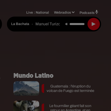
Live :
National
Webradios
Podcasts
Manuel Turizo
-
La Bachata
Mundo Latino
Guatemala : l'éruption du
volcan de Fuego est terminée
Le fourmilier géant fait son
retour en Argentine, et en