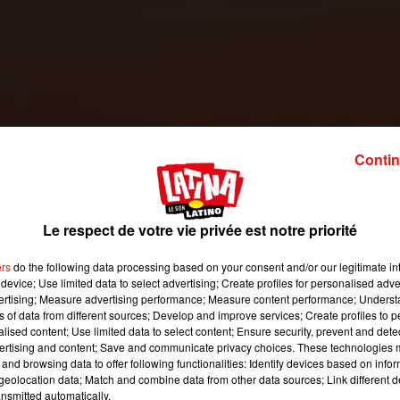
e que vous propose Nadège de l’agence
Altiplano Voyages
:
Contin
au Guatemala. Donc pour les personnes qui à la fois cherchent un
On va avoir énormément de lagunes et de lacs. La région du Peté
r une faune et une flore totalement différente du reste du pays. 
Le respect de votre vie privée est notre priorité
atanes. C’est une destination avec des paysages naturels très
ers
do the following data processing based on your consent and/or our legitimate int
variés. »
device; Use limited data to select advertising; Create profiles for personalised adver
vertising; Measure advertising performance; Measure content performance; Unders
ays :
ns of data from different sources; Develop and improve services; Create profiles to 
titlan. Atitlan, où l’on va retrouver les traditions culturelles ave
alised content; Use limited data to select content; Ensure security, prevent and detect
ertising and content; Save and communicate privacy choices. These technologies
bien particulier par exemple. Avec ses coutumes et ses tradition
and browsing data to offer following functionalities: Identify devices based on infor
ns autour du lac. A côté du lac, il faut aussi visiter le plus grand
eolocation data; Match and combine data from other data sources; Link different de
au nord, il faut vous arrêter aussi dans la région du Petén pour
nsmitted automatically.