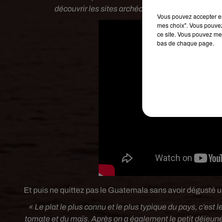
découvrir les sites archéologiques, et notamment
Vous pouvez accepter en 
mes choix". Vous pouvez
ce site. Vous pouvez met
bas de chaque page.
Et puis ne quittez pas le Guatemala sans avoir dégusté u
« Le plat le plus connu et le plus typique du pays, c’est 
tomate et du maïs. Après on a également le petit déjeuner