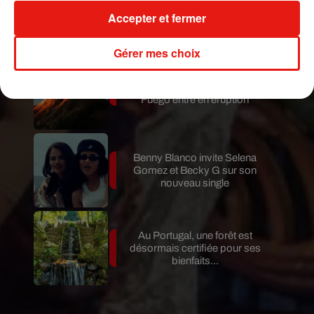
Karol G dévoile la tracklist de
Accepter et fermer
son nouvel album… avec des
invités...
Gérer mes choix
Au Guatemala, le volcan de
Fuego entre en éruption
Benny Blanco invite Selena
Gomez et Becky G sur son
nouveau single
Au Portugal, une forêt est
désormais certifiée pour ses
bienfaits...