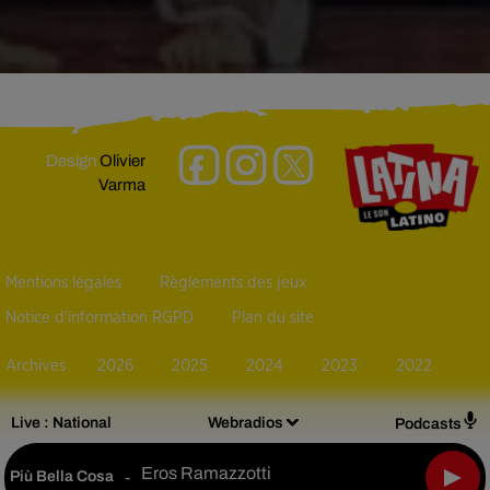
Design
Olivier
Varma
Mentions légales
Règlements des jeux
Notice d’information RGPD
Plan du site
Archives
2026
2025
2024
2023
2022
Live :
National
Webradios
Podcasts
Eros Ramazzotti
Più Bella Cosa
-