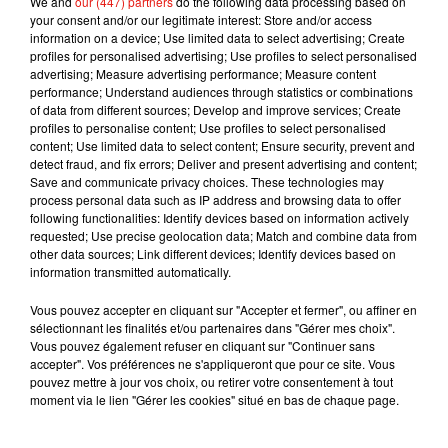
We and
our (447) partners
do the following data processing based on
des lauréats sera ensuite présenté de nouveau le
your consent and/or our legitimate interest: Store and/or access
dimanche à 15h.
information on a device; Use limited data to select advertising; Create
profiles for personalised advertising; Use profiles to select personalised
Comptez de 25 à 73 euros le prix des places qu’il
advertising; Measure advertising performance; Measure content
performance; Understand audiences through statistics or combinations
faut obligatoirement réserver en amont.
of data from different sources; Develop and improve services; Create
Publié : 30 janvier 2019 à 9h20 par Maud
profiles to personalise content; Use profiles to select personalised
content; Use limited data to select content; Ensure security, prevent and
Tambellini
detect fraud, and fix errors; Deliver and present advertising and content;
Mundo Latino
Save and communicate privacy choices. These technologies may
process personal data such as IP address and browsing data to offer
following functionalities: Identify devices based on information actively
requested; Use precise geolocation data; Match and combine data from
Guatemala : l'éruption du volcan
other data sources; Link different devices; Identify devices based on
de Fuego est terminée
information transmitted automatically.
Vous pouvez accepter en cliquant sur "Accepter et fermer", ou affiner en
sélectionnant les finalités et/ou partenaires dans "Gérer mes choix".
Vous pouvez également refuser en cliquant sur "Continuer sans
Le fourmilier géant fait son retour
accepter". Vos préférences ne s'appliqueront que pour ce site. Vous
en Argentine, et en pleine...
pouvez mettre à jour vos choix, ou retirer votre consentement à tout
moment via le lien "Gérer les cookies" situé en bas de chaque page.