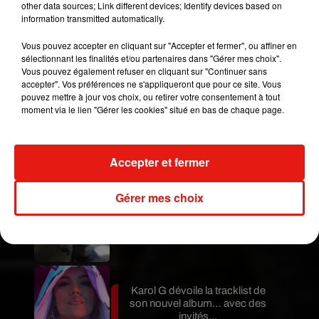
other data sources; Link different devices; Identify devices based on
(différente d'un aérosol), i
l n'est viable que durant
information transmitted automatically.
quelques secondes
.
Vous pouvez accepter en cliquant sur "Accepter et fermer", ou affiner en
Donc "Pas de Panique" !
sélectionnant les finalités et/ou partenaires dans "Gérer mes choix".
Vous pouvez également refuser en cliquant sur "Continuer sans
Publié : 18 mars 2020 à 15h00 par A.L.
accepter". Vos préférences ne s'appliqueront que pour ce site. Vous
Mundo Latino
pouvez mettre à jour vos choix, ou retirer votre consentement à tout
moment via le lien "Gérer les cookies" situé en bas de chaque page.
Guatemala : l'éruption du volcan
de Fuego est terminée
Accepter et fermer
Gérer mes choix
Le fourmilier géant fait son retour
en Argentine, et en pleine...
Karol G dévoile la tracklist de
son nouvel album… avec des
invités...