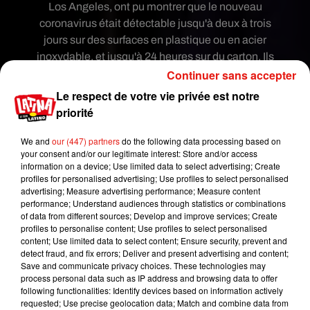
Los Angeles, ont pu montrer que le nouveau
coronavirus était détectable jusqu'à deux à trois
jours sur des surfaces en plastique ou en acier
inoxydable, et jusqu'à 24 heures sur du carton. Ils
Continuer sans accepter
précisent dans cette étude que la période varie
de
deux heures à neuf jours
en fonction de la
Le respect de votre vie privée est notre
matière, de la température et du taux d’humidité.
priorité
Par exemple, le virus résiste 5 jours sur du verre,
de la céramique ou du caoutchouc,
mais
We and
our (447) partners
do the following data processing based on
your consent and/or our legitimate interest: Store and/or access
également 3 heures dans l'air.
information on a device; Use limited data to select advertising; Create
profiles for personalised advertising; Use profiles to select personalised
MAIS ATTENTION, L'INFO EST À PRENDRE
advertising; Measure advertising performance; Measure content
AVEC DES PINCETTES.
performance; Understand audiences through statistics or combinations
of data from different sources; Develop and improve services; Create
En effet, pour arriver à ces conclusions,
les
profiles to personalise content; Use profiles to select personalised
chercheurs ont utilisé un nébulisateur pour
content; Use limited data to select content; Ensure security, prevent and
detect fraud, and fix errors; Deliver and present advertising and content;
diffuser le virus dans l'air ambiant
. Pour autant, le
Save and communicate privacy choices. These technologies may
virus est principalement transmis par des micro-
process personal data such as IP address and browsing data to offer
gouttelettes expulsées par des malades lorsqu'ils
following functionalities: Identify devices based on information actively
requested; Use precise geolocation data; Match and combine data from
toussent ou éternuent. Et sous cette forme